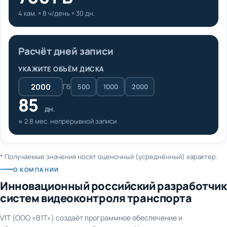
4 кам. × 8 ч/день × 30 дн.
Расчёт дней записи
УКАЖИТЕ ОБЪЁМ ДИСКА
Гб
500
1000
2000
85
дн.
≈ 2.8 мес. непрерывной записи
* Получаемые значения носят оценочный (усреднённый) характер.
О КОМПАНИИ
Инновационный российский разработчик
систем видеоконтроля транспорта
V1T (ООО «В1Т») создаёт программное обеспечение и
оборудование для видеонаблюдения и AI-аналитики на