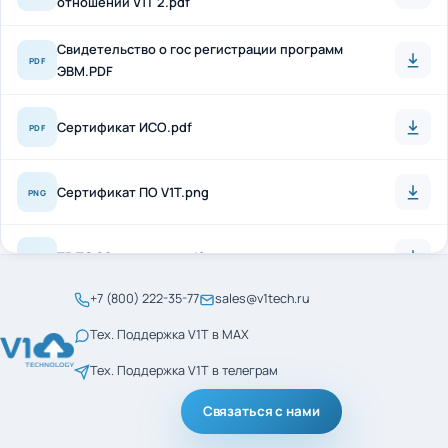
Свидетельство о гос регистрации программ
PDF
ЭВМ.PDF
Сертификат ИСО.pdf
PDF
Сертификат ПО V1T.png
PNG
ТР ТС 20 + антисон.pdf
PDF
+7 (800) 222-35-77
sales@v1tech.ru
Сертификат_ГОСТ_Р_56404-2021.pdf
PDF
Тех. Поддержка V1T в MAX
Тех. Поддержка V1T в телеграм
Сертификат_ГОСТ_Р_ИСО_9001-2015.pdf
PDF
Связаться с нами
менеджмент кач ИСО
PDF