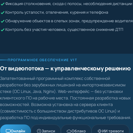
Жалобы невозможно подтвердить или опровергнуть
Контроль усталости, отвлечения, курения и телефона
Водитель может скрывать нарушения
Обнаружение объектов в слепых зонах, предупреждение водителя
Контроль без участия человека, существенное снижение ДТП
ПРОГРАММНОЕ ОБЕСПЕЧЕНИЕ V1T
От видеопотока — к управленческому решению
Запатентованный программный комплекс собственной
разработки без зарубежных лицензий на импортонезависимом
стеке (ОС Linux, Java, Nginx). Web-интерфейс — без установки
клиентского ПО на рабочие места. Постоянная разработка новых
возможностей. Возможна установка на сервера клиента
(совместимость с большинством дистрибутивов ОС Linux) и
разработка ПО под индивидуальные функциональные требования.
Онлайн
Записи
Облако
ИИ тревоги