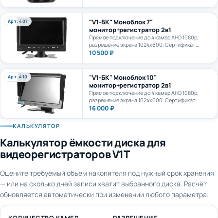
камеру. AI+LTE + GPS + WiFi. Карта формата
microSD до 1Тб.
"V1-БК" Моноблок 7"
Арт. 407
монитор+регистратор 2в1
Прямое подключение до 4 камер AHD 1080p,
разрешение экрана 1024х600. Сертификат
ПП969.
10 500 ₽
"V1-БК" Моноблок 10"
Арт. 410
монитор+регистратор 2в1
Прямое подключение до 4 камер AHD 1080p,
разрешение экрана 1024х600. Сертификат
ПП969.
16 000 ₽
КАЛЬКУЛЯТОР
Калькулятор ёмкости диска для
видеорегистраторов V1T
Оцените требуемый объём накопителя под нужный срок хранения
— или на сколько дней записи хватит выбранного диска. Расчёт
обновляется автоматически при изменении любого параметра.
КОЛИЧЕСТВО КАМЕР
РАЗРЕШЕНИЕ