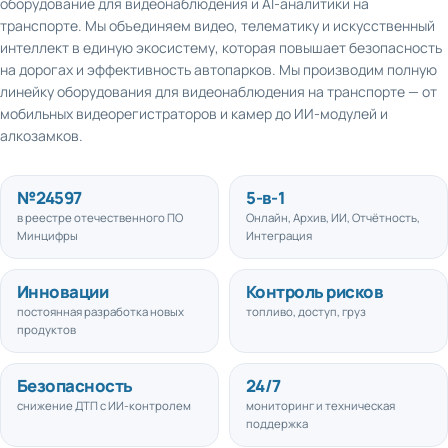
транспорте. Мы объединяем видео, телематику и искусственный
интеллект в единую экосистему, которая повышает безопасность
на дорогах и эффективность автопарков. Мы производим полную
линейку оборудования для видеонаблюдения на транспорте — от
мобильных видеорегистраторов и камер до ИИ-модулей и
алкозамков.
№
24597
5
-в-1
в реестре отечественного ПО
Онлайн, Архив, ИИ, Отчётность,
Минцифры
Интеграция
Инновации
Контроль рисков
постоянная разработка новых
топливо, доступ, груз
продуктов
Безопасность
24/7
снижение ДТП с ИИ-контролем
мониторинг и техническая
поддержка