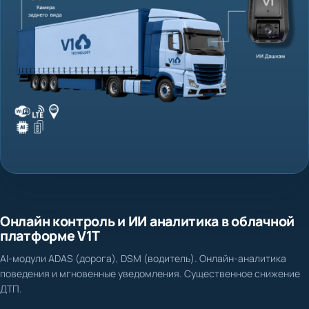
Онлайн контроль и ИИ аналитика в облачной
платформе V1T
AI-модули ADAS (дорога), DSM (водитель). Онлайн-аналитика
поведения и мгновенные уведомления. Существенное снижение
ДТП.
Нет доказательной базы при ДТП и спорных ситуациях
Фиксация столкновения, схода с полосы, несоблюдения дистанции