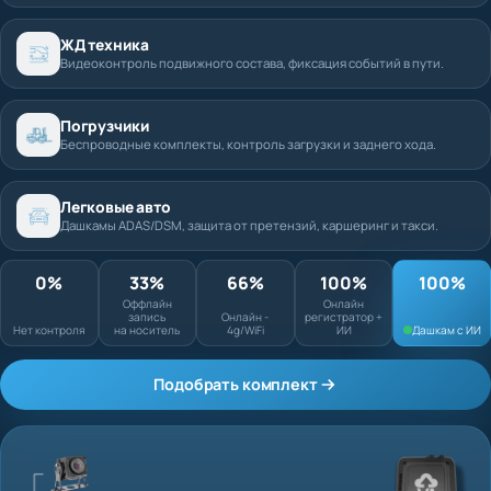
ЖД техника
Видеоконтроль подвижного состава, фиксация событий в пути.
Погрузчики
Беспроводные комплекты, контроль загрузки и заднего хода.
Легковые авто
Дашкамы ADAS/DSM, защита от претензий, каршеринг и такси.
0%
33%
66%
100%
Оффлайн запись
Онлайн
Нет контроля
на носитель
Онлайн - 4g/WiFi
регистратор + ИИ
Подобрать комплект