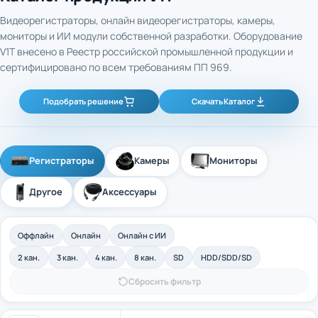
Видеорегистраторы, онлайн видеорегистраторы, камеры,
мониторы и ИИ модули собственной разработки. Оборудование
V1T внесено в Реестр российской промышленной продукции и
сертифицировано по всем требованиям ПП 969.
Подобрать решение
Скачать Каталог
Регистраторы
Камеры
Мониторы
Другое
Аксессуары
Оффлайн
Онлайн
Онлайн с ИИ
2 кан.
3 кан.
4 кан.
8 кан.
SD
HDD/SDD/SD
Сбросить фильтр
4-канальный промышленный оффлайн
Арт. 40