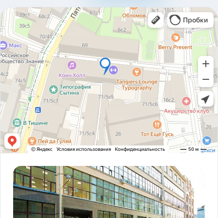
310ad8bfc93ab2136c4806366e161517.pdf
Карточка предприятия ООО В1Т v5.2.pdf
PDF
Устав ООО В1Т 21.11.2023 v2.tif
TIF
! ЗАКОНОДАТЕЛЬСТВО ФЗ-16 и оснащение
PDF
транспорта.pdf
ADAS DSM Описание.pdf
PDF
ADAS DSM общая презентация.pdf
PDF
AI РЕШЕНИЯ и КЕЙСЫ РЕАЛИЗАЦИИ V1T.pdf
PDF