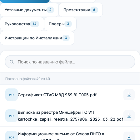
Уставные документы
Презентации
2
8
Руководства
Плееры
14
3
Инструкции по Инсталляции
3
Показано файлов: 40 из 40
Cертификат СТиС МВД 969 B1-T005.pdf
PDF
Выписка из реестра Минцифры ПО V1T
PDF
kartochka_zapisi_reestra_2757906_2025_03_22.pdf
Информационное письмо от Союза ПНГО в
PDF
отношении V1T 2.pdf