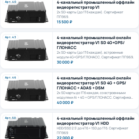
видеорегистратор V1
2х SD-карты (до 1Тб каждая). Сертификат
ПП969.
15 500 ₽
4-канальный промышленный онлайн
Арт. 43
видеорегистратор V1 SD 4G+GPS/
ГЛОНАСС
2х SD-карты (до 1Тб каждая), встроенные
модули 4G+GPS/ГЛОНАСС. Сертификат ПП969.
30 000 ₽
4-канальный промышленный онлайн
Арт. 46
видеорегистратор V1 SD 4G + GPS/
ГЛОНАСС + ADAS + DSM
2х SD карты до 1Тб каждая, со встроенными
модулями Ai + 4G + GPS/ГЛОНАСС. Сертификат
ПП969.
40 000 ₽
4-канальный промышленный оффлайн
Арт. 50
видеорегистратор V1 HDD
HDD/SSD 2.5' до 4Тб + 1SD до 1Тб. Сертификат
ПП969
22 000 ₽