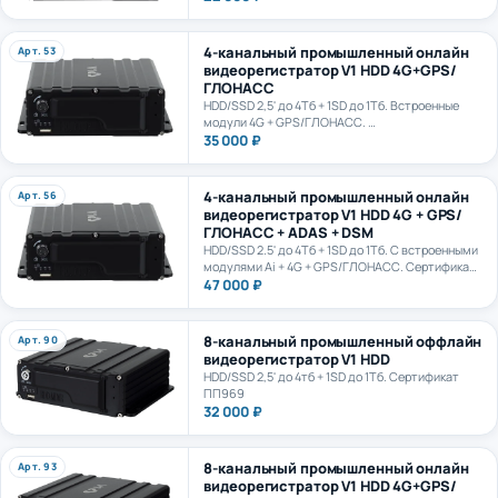
4-канальный промышленный онлайн
Арт. 53
видеорегистратор V1 HDD 4G+GPS/
ГЛОНАСС
HDD/SSD 2,5' до 4Тб + 1SD до 1Тб. Встроенные
модули 4G + GPS/ГЛОНАСС.
Сертификат ПП969
35 000 ₽
4-канальный промышленный онлайн
Арт. 56
видеорегистратор V1 HDD 4G + GPS/
ГЛОНАСС + ADAS + DSM
HDD/SSD 2.5' до 4Тб + 1SD до 1Тб. С встроенными
модулями Ai + 4G + GPS/ГЛОНАСС. Сертификат
ПП969. Сертификат ИИ ГОСТ Р 70885-2023
47 000 ₽
8-канальный промышленный оффлайн
Арт. 90
видеорегистратор V1 HDD
HDD/SSD 2,5' до 4тб + 1SD до 1Тб. Сертификат
ПП969
32 000 ₽
8-канальный промышленный онлайн
Арт. 93
видеорегистратор V1 HDD 4G+GPS/
ГЛОНАСС