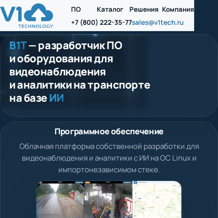
ПО
Каталог
Решения
Компания
+7 (800) 222-35-77
sales@v1tech.ru
В1Т
— разработчик ПО
и оборудования для
видеонаблюдения
и аналитики на транспорте
на базе
ИИ
Программное обеспечение
Облачная платформа собственной разработки для
видеонаблюдения и аналитики с ИИ на ОС Linux и
импортонезависимом стеке.