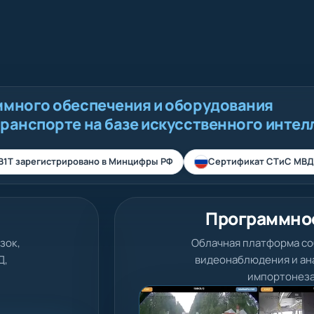
ммного обеспечения и оборудования
транспорте на базе искусственного интел
В1Т зарегистрировано в Минцифры РФ
Сертификат СТиС МВД
Программно
зок,
Облачная платформа со
Д,
видеонаблюдения и ана
импортонеза