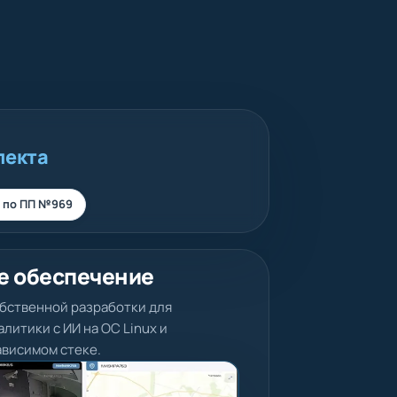
лекта
 по ПП №969
е обеспечение
бственной разработки для
литики с ИИ на ОС Linux и
висимом стеке.