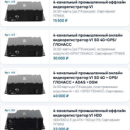
видеорегистратор V1
2х SD-карты (до 1Тб каждая). Сертификат
ПП969.
15 500 ₽
4-канальный промышленный онлайн
Арт. 43
видеорегистратор V1 SD 4G+GPS/
ГЛОНАСС
2х SD-карты (до 1Тб каждая), встроенные
модули 4G+GPS/ГЛОНАСС. Сертификат ПП969.
30 000 ₽
4-канальный промышленный онлайн
Арт. 46
видеорегистратор V1 SD 4G + GPS/
ГЛОНАСС + ADAS + DSM
2х SD карты до 1Тб каждая, со встроенными
модулями Ai + 4G + GPS/ГЛОНАСС. Сертификат
ПП969.
40 000 ₽
4-канальный промышленный оффлайн
Арт. 50
видеорегистратор V1 HDD
HDD/SSD 2.5' до 4Тб + 1SD до 1Тб. Сертификат
ПП969
22 000 ₽