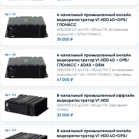
4-канальный промышленный онлайн
Арт. 53
видеорегистратор V1 HDD 4G+GPS/
ГЛОНАСС
HDD/SSD 2,5' до 4Тб + 1SD до 1Тб. Встроенные
модули 4G + GPS/ГЛОНАСС.
Сертификат ПП969
35 000 ₽
4-канальный промышленный онлайн
Арт. 56
видеорегистратор V1 HDD 4G + GPS/
ГЛОНАСС + ADAS + DSM
HDD/SSD 2.5' до 4Тб + 1SD до 1Тб. С встроенными
модулями Ai + 4G + GPS/ГЛОНАСС. Сертификат
ПП969. Сертификат ИИ ГОСТ Р 70885-2023
47 000 ₽
8-канальный промышленный оффлайн
Арт. 90
видеорегистратор V1 HDD
HDD/SSD 2,5' до 4тб + 1SD до 1Тб. Сертификат
ПП969
32 000 ₽
8-канальный промышленный онлайн
Арт. 93
видеорегистратор V1 HDD 4G+GPS/
ГЛОНАСС