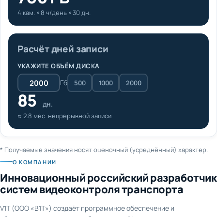
4 кам. × 8 ч/день × 30 дн.
Расчёт дней записи
УКАЖИТЕ ОБЪЁМ ДИСКА
Гб
500
1000
2000
85
дн.
≈ 2.8 мес. непрерывной записи
* Получаемые значения носят оценочный (усреднённый) характер.
О КОМПАНИИ
Инновационный российский разработчик
систем видеоконтроля транспорта
V1T (ООО «В1Т») создаёт программное обеспечение и
оборудование для видеонаблюдения и AI-аналитики на