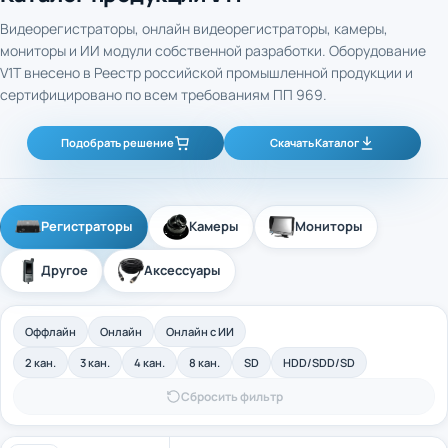
Видеорегистраторы, онлайн видеорегистраторы, камеры,
мониторы и ИИ модули собственной разработки. Оборудование
V1T внесено в Реестр российской промышленной продукции и
сертифицировано по всем требованиям ПП 969.
Подобрать решение
Скачать Каталог
Регистраторы
Камеры
Мониторы
Другое
Аксессуары
Оффлайн
Онлайн
Онлайн с ИИ
2 кан.
3 кан.
4 кан.
8 кан.
SD
HDD/SDD/SD
Сбросить фильтр
4-канальный промышленный оффлайн
Арт. 40