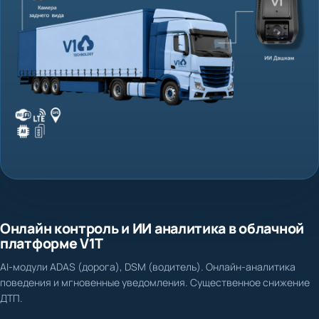
Онлайн контроль и ИИ аналитика в облачной
платформе V1T
AI-модули ADAS (дорога), DSM (водитель). Онлайн-аналитика
поведения и мгновенные уведомления. Существенное снижение
ДТП.
Нет доказательной базы при ДТП и спорных ситуациях
Фиксация столкновения, схода с полосы, несоблюдения дистанции