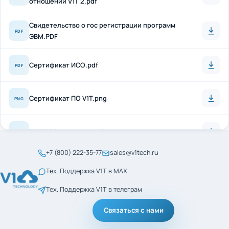
Свидетельство о гос регистрации программ
PDF
ЭВМ.PDF
Сертификат ИСО.pdf
PDF
Сертификат ПО V1T.png
PNG
ТР ТС 20 + антисон.pdf
PDF
+7 (800) 222-35-77
sales@v1tech.ru
Сертификат_ГОСТ_Р_56404-2021.pdf
PDF
Тех. Поддержка V1T в MAX
Тех. Поддержка V1T в телеграм
Сертификат_ГОСТ_Р_ИСО_9001-2015.pdf
PDF
Связаться с нами
менеджмент кач ИСО
PDF