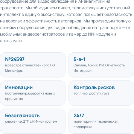
транспорте. Мы объединяем видео, телематику и искусственный
интеллект в единую экосистему, которая повышает безопасность
на дорогах и эффективность автопарков. Мы производим полную
линейку оборудования для видеонаблюдения на транспорте — от
мобильных видеорегистраторов и камер до ИИ-модулей и
алкозамков.
№
24597
5
-в-1
в реестре отечественного ПО
Онлайн, Архив, ИИ, Отчётность,
Минцифры
Интеграция
Инновации
Контроль рисков
постоянная разработка новых
топливо, доступ, груз
продуктов
Безопасность
24/7
снижение ДТП с ИИ-контролем
мониторинг и техническая
поддержка