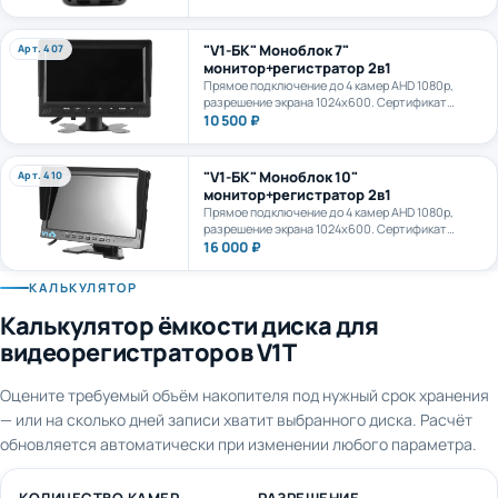
камеру. AI+LTE + GPS + WiFi. Карта формата
microSD до 1Тб.
"V1-БК" Моноблок 7"
Арт. 407
монитор+регистратор 2в1
Прямое подключение до 4 камер AHD 1080p,
разрешение экрана 1024х600. Сертификат
ПП969.
10 500 ₽
"V1-БК" Моноблок 10"
Арт. 410
монитор+регистратор 2в1
Прямое подключение до 4 камер AHD 1080p,
разрешение экрана 1024х600. Сертификат
ПП969.
16 000 ₽
КАЛЬКУЛЯТОР
Калькулятор ёмкости диска для
видеорегистраторов V1T
Оцените требуемый объём накопителя под нужный срок хранения
— или на сколько дней записи хватит выбранного диска. Расчёт
обновляется автоматически при изменении любого параметра.
КОЛИЧЕСТВО КАМЕР
РАЗРЕШЕНИЕ