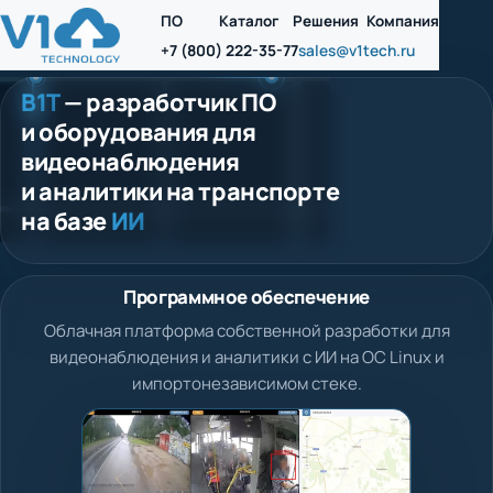
ПО
Каталог
Решения
Компания
+7 (800) 222-35-77
sales@v1tech.ru
В1Т
— разработчик ПО
и оборудования для
видеонаблюдения
и аналитики на транспорте
на базе
ИИ
Программное обеспечение
Облачная платформа собственной разработки для
видеонаблюдения и аналитики с ИИ на ОС Linux и
импортонезависимом стеке.