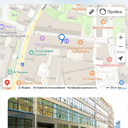
310ad8bfc93ab2136c4806366e161517.pdf
Карточка предприятия ООО В1Т v5.2.pdf
PDF
Устав ООО В1Т 21.11.2023 v2.tif
TIF
! ЗАКОНОДАТЕЛЬСТВО ФЗ-16 и оснащение
PDF
транспорта.pdf
ADAS DSM Описание.pdf
PDF
ADAS DSM общая презентация.pdf
PDF
AI РЕШЕНИЯ и КЕЙСЫ РЕАЛИЗАЦИИ V1T.pdf
PDF