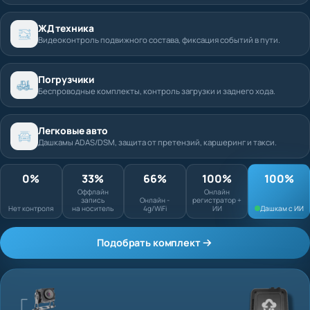
ЖД техника
Видеоконтроль подвижного состава, фиксация событий в пути.
Погрузчики
Беспроводные комплекты, контроль загрузки и заднего хода.
Легковые авто
Дашкамы ADAS/DSM, защита от претензий, каршеринг и такси.
0%
33%
66%
100%
Оффлайн запись
Онлайн
Нет контроля
на носитель
Онлайн - 4g/WiFi
регистратор + ИИ
Подобрать комплект