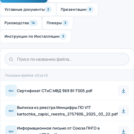
Уставные документы
Презентации
2
8
Руководства
Плееры
14
3
Инструкции по Инсталляции
3
Показано файлов: 40 из 40
Cертификат СТиС МВД 969 B1-T005.pdf
PDF
Выписка из реестра Минцифры ПО V1T
PDF
kartochka_zapisi_reestra_2757906_2025_03_22.pdf
Информационное письмо от Союза ПНГО в
PDF
отношении V1T 2.pdf