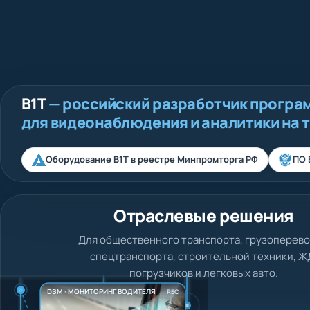
В1Т
— российский разработчик програ
для видеонаблюдения и аналитики на 
Оборудование В1Т в реестре Минпромторга РФ
ПО 
Программное обеспечение
блачная платформа собственной разработки для
видеонаблюдения и аналитики с ИИ на ОС Linux и
импортонезависимом стеке.