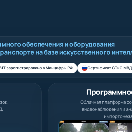
ммного обеспечения и оборудования
транспорте на базе искусственного интел
В1Т зарегистрировано в Минцифры РФ
Сертификат СТиС МВД
Об
Оффлайн и онлайн вид
с функциями ИИ,
алкотестеры и друг
собс