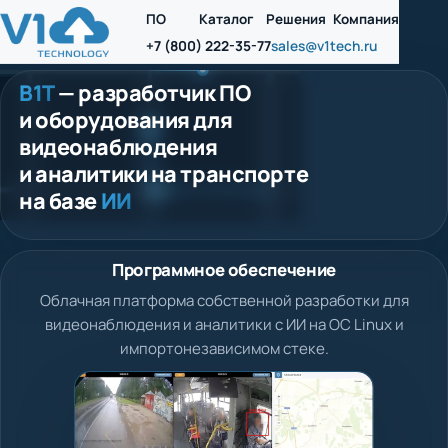
ПО
Каталог
Решения
Компания
+7 (800) 222-35-77
sales@v1tech.ru
В1Т
— разработчик ПО
и оборудования для
видеонаблюдения
и аналитики на транспорте
на базе
ИИ
Программное обеспечение
Облачная платформа собственной разработки для
видеонаблюдения и аналитики с ИИ на ОС Linux и
импортонезависимом стеке.