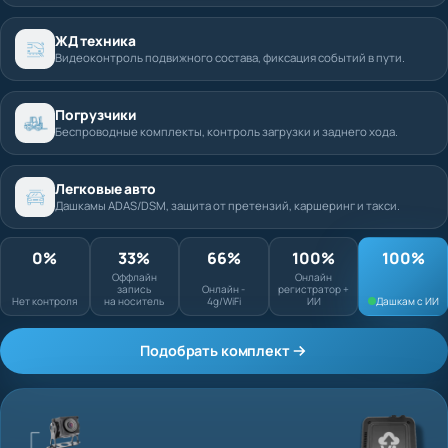
ЖД техника
Видеоконтроль подвижного состава, фиксация событий в пути.
Погрузчики
Беспроводные комплекты, контроль загрузки и заднего хода.
Легковые авто
Дашкамы ADAS/DSM, защита от претензий, каршеринг и такси.
0%
33%
66%
100%
Оффлайн запись
Онлайн
Нет контроля
на носитель
Онлайн - 4g/WiFi
регистратор + ИИ
Подобрать комплект