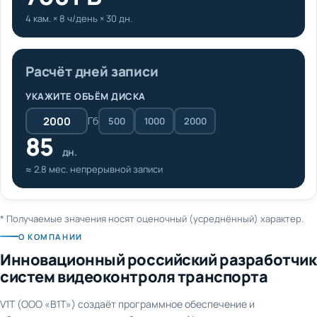
4 кам. × 8 ч/день × 30 дн.
Расчёт дней записи
УКАЖИТЕ ОБЪЁМ ДИСКА
Гб
500
1000
2000
85
дн.
≈ 2.8 мес. непрерывной записи
* Получаемые значения носят оценочный (усреднённый) характер.
О КОМПАНИИ
Инновационный российский разработчик
систем видеоконтроля транспорта
V1T (ООО «В1Т») создаёт программное обеспечение и
оборудование для видеонаблюдения и AI-аналитики на