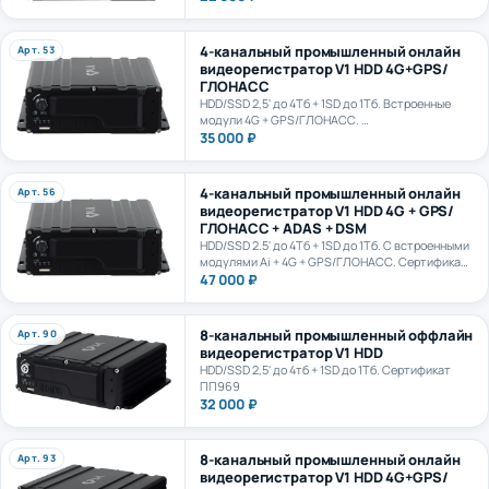
4-канальный промышленный онлайн
Арт. 53
видеорегистратор V1 HDD 4G+GPS/
ГЛОНАСС
HDD/SSD 2,5' до 4Тб + 1SD до 1Тб. Встроенные
модули 4G + GPS/ГЛОНАСС.
Сертификат ПП969
35 000 ₽
4-канальный промышленный онлайн
Арт. 56
видеорегистратор V1 HDD 4G + GPS/
ГЛОНАСС + ADAS + DSM
HDD/SSD 2.5' до 4Тб + 1SD до 1Тб. С встроенными
модулями Ai + 4G + GPS/ГЛОНАСС. Сертификат
ПП969. Сертификат ИИ ГОСТ Р 70885-2023
47 000 ₽
8-канальный промышленный оффлайн
Арт. 90
видеорегистратор V1 HDD
HDD/SSD 2,5' до 4тб + 1SD до 1Тб. Сертификат
ПП969
32 000 ₽
8-канальный промышленный онлайн
Арт. 93
видеорегистратор V1 HDD 4G+GPS/
ГЛОНАСС