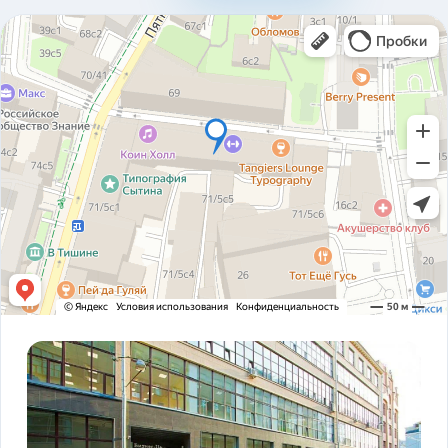
310ad8bfc93ab2136c4806366e161517.pdf
Карточка предприятия ООО В1Т v5.2.pdf
PDF
Устав ООО В1Т 21.11.2023 v2.tif
TIF
! ЗАКОНОДАТЕЛЬСТВО ФЗ-16 и оснащение
PDF
транспорта.pdf
ADAS DSM Описание.pdf
PDF
ADAS DSM общая презентация.pdf
PDF
AI РЕШЕНИЯ и КЕЙСЫ РЕАЛИЗАЦИИ V1T.pdf
PDF