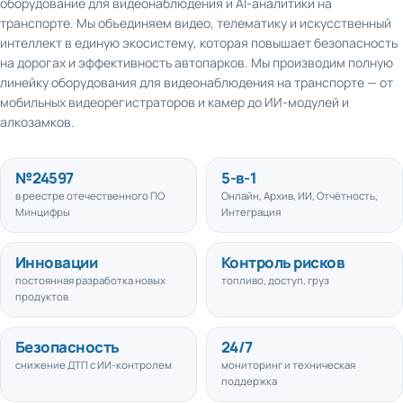
транспорте. Мы объединяем видео, телематику и искусственный
интеллект в единую экосистему, которая повышает безопасность
на дорогах и эффективность автопарков. Мы производим полную
линейку оборудования для видеонаблюдения на транспорте — от
мобильных видеорегистраторов и камер до ИИ-модулей и
алкозамков.
№
24597
5
-в-1
в реестре отечественного ПО
Онлайн, Архив, ИИ, Отчётность,
Минцифры
Интеграция
Инновации
Контроль рисков
постоянная разработка новых
топливо, доступ, груз
продуктов
Безопасность
24/7
снижение ДТП с ИИ-контролем
мониторинг и техническая
поддержка