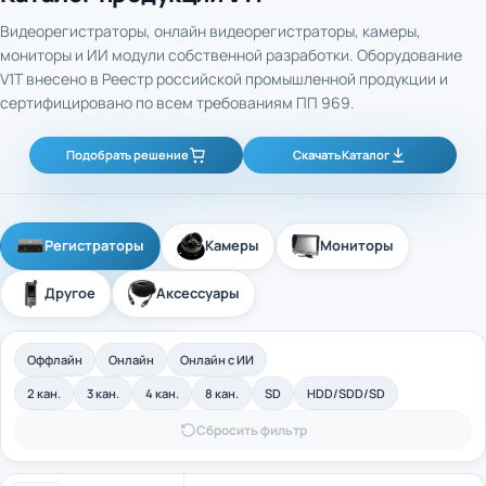
Видеорегистраторы, онлайн видеорегистраторы, камеры,
мониторы и ИИ модули собственной разработки. Оборудование
V1T внесено в Реестр российской промышленной продукции и
сертифицировано по всем требованиям ПП 969.
Подобрать решение
Скачать Каталог
Регистраторы
Камеры
Мониторы
Другое
Аксессуары
Оффлайн
Онлайн
Онлайн с ИИ
2 кан.
3 кан.
4 кан.
8 кан.
SD
HDD/SDD/SD
Сбросить фильтр
4-канальный промышленный оффлайн
Арт. 40