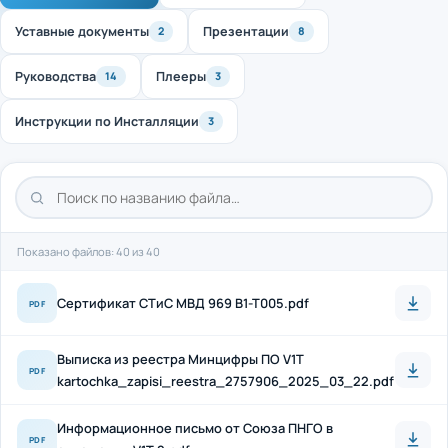
Уставные документы
Презентации
2
8
Руководства
Плееры
14
3
Инструкции по Инсталляции
3
Показано файлов: 40 из 40
Cертификат СТиС МВД 969 B1-T005.pdf
PDF
Выписка из реестра Минцифры ПО V1T
PDF
kartochka_zapisi_reestra_2757906_2025_03_22.pdf
Информационное письмо от Союза ПНГО в
PDF
отношении V1T 2.pdf