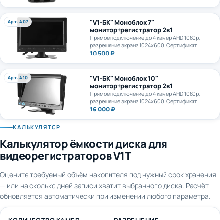
камеру. AI+LTE + GPS + WiFi. Карта формата
microSD до 1Тб.
"V1-БК" Моноблок 7"
Арт. 407
монитор+регистратор 2в1
Прямое подключение до 4 камер AHD 1080p,
разрешение экрана 1024х600. Сертификат
ПП969.
10 500 ₽
"V1-БК" Моноблок 10"
Арт. 410
монитор+регистратор 2в1
Прямое подключение до 4 камер AHD 1080p,
разрешение экрана 1024х600. Сертификат
ПП969.
16 000 ₽
КАЛЬКУЛЯТОР
Калькулятор ёмкости диска для
видеорегистраторов V1T
Оцените требуемый объём накопителя под нужный срок хранения
— или на сколько дней записи хватит выбранного диска. Расчёт
обновляется автоматически при изменении любого параметра.
КОЛИЧЕСТВО КАМЕР
РАЗРЕШЕНИЕ