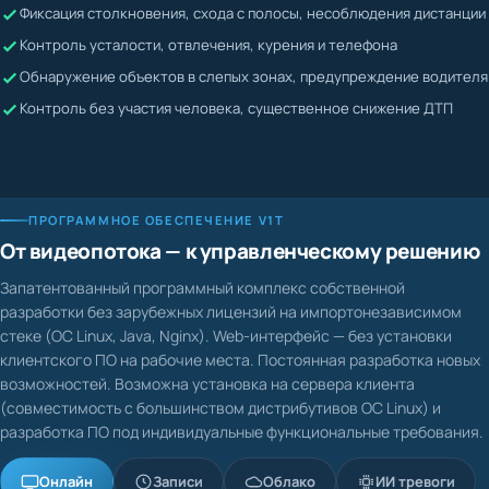
Жалобы невозможно подтвердить или опровергнуть
Контроль усталости, отвлечения, курения и телефона
Водитель может скрывать нарушения
Обнаружение объектов в слепых зонах, предупреждение водителя
Контроль без участия человека, существенное снижение ДТП
ПРОГРАММНОЕ ОБЕСПЕЧЕНИЕ V1T
От видеопотока — к управленческому решению
Запатентованный программный комплекс собственной
разработки без зарубежных лицензий на импортонезависимом
стеке (ОС Linux, Java, Nginx). Web-интерфейс — без установки
клиентского ПО на рабочие места. Постоянная разработка новых
возможностей. Возможна установка на сервера клиента
(совместимость с большинством дистрибутивов ОС Linux) и
разработка ПО под индивидуальные функциональные требования.
Онлайн
Записи
Облако
ИИ тревоги