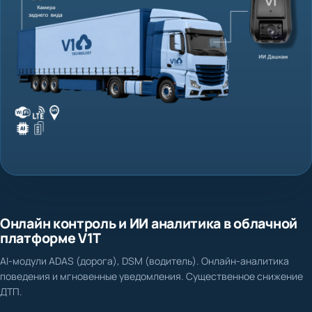
Онлайн контроль и ИИ аналитика в облачной
платформе V1T
AI-модули ADAS (дорога), DSM (водитель). Онлайн-аналитика
поведения и мгновенные уведомления. Существенное снижение
ДТП.
Нет доказательной базы при ДТП и спорных ситуациях
Фиксация столкновения, схода с полосы, несоблюдения дистанции