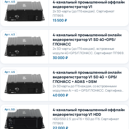
видеорегистратор V1
2х SD-карты (до 1Тб каждая). Сертификат
ПП969.
15 500 ₽
4-канальный промышленный онлайн
Арт. 43
видеорегистратор V1 SD 4G+GPS/
ГЛОНАСС
2х SD-карты (до 1Тб каждая), встроенные
модули 4G+GPS/ГЛОНАСС. Сертификат ПП969.
30 000 ₽
4-канальный промышленный онлайн
Арт. 46
видеорегистратор V1 SD 4G + GPS/
ГЛОНАСС + ADAS + DSM
2х SD карты до 1Тб каждая, со встроенными
модулями Ai + 4G + GPS/ГЛОНАСС. Сертификат
ПП969.
40 000 ₽
4-канальный промышленный оффлайн
Арт. 50
видеорегистратор V1 HDD
HDD/SSD 2.5' до 4Тб + 1SD до 1Тб. Сертификат
ПП969
22 000 ₽