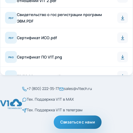
Свидетельство о гос регистрации программ
PDF
ЭВМ.PDF
Сертификат ИСО.pdf
PDF
Сертификат ПО V1T.png
PNG
ТР ТС 20 + антисон.pdf
PDF
+7 (800) 222-35-77
sales@v1tech.ru
Сертификат_ГОСТ_Р_56404-2021.pdf
PDF
Тех. Поддержка V1T в MAX
Тех. Поддержка V1T в телеграм
Сертификат_ГОСТ_Р_ИСО_9001-2015.pdf
PDF
Связаться с нами
менеджмент кач ИСО
PDF