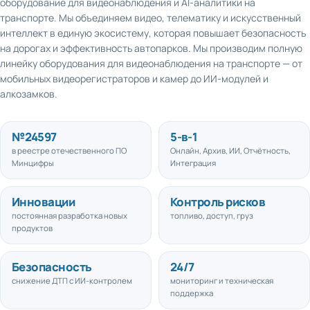
транспорте. Мы объединяем видео, телематику и искусственный
интеллект в единую экосистему, которая повышает безопасность
на дорогах и эффективность автопарков. Мы производим полную
линейку оборудования для видеонаблюдения на транспорте — от
мобильных видеорегистраторов и камер до ИИ-модулей и
алкозамков.
№
24597
5
-в-1
в реестре отечественного ПО
Онлайн, Архив, ИИ, Отчётность,
Минцифры
Интеграция
Инновации
Контроль рисков
постоянная разработка новых
топливо, доступ, груз
продуктов
Безопасность
24/7
снижение ДТП с ИИ-контролем
мониторинг и техническая
поддержка