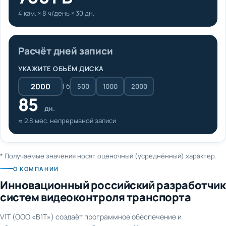
4 кам. × 8 ч/день × 30 дн.
Расчёт дней записи
УКАЖИТЕ ОБЪЁМ ДИСКА
Гб
500
1000
2000
85
дн.
≈ 2.8 мес. непрерывной записи
* Получаемые значения носят оценочный (усреднённый) характер.
О КОМПАНИИ
Инновационный российский разработчик
систем видеоконтроля транспорта
V1T (ООО «В1Т») создаёт программное обеспечение и
оборудование для видеонаблюдения и AI-аналитики на