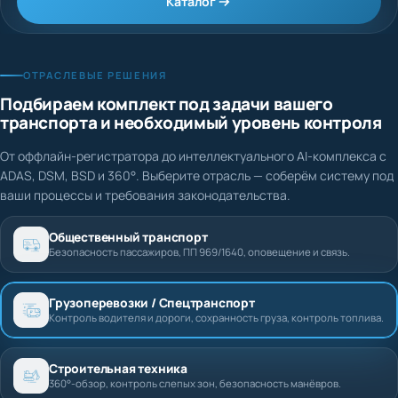
Каталог
ОТРАСЛЕВЫЕ РЕШЕНИЯ
Подбираем комплект под задачи вашего
транспорта и необходимый уровень контроля
От оффлайн-регистратора до интеллектуального AI-комплекса с
ADAS, DSM, BSD и 360°. Выберите отрасль — соберём систему под
ваши процессы и требования законодательства.
Общественный транспорт
Безопасность пассажиров, ПП 969/1640, оповещение и связь.
Грузоперевозки / Спецтранспорт
Контроль водителя и дороги, сохранность груза, контроль топлива.
Строительная техника
360°-обзор, контроль слепых зон, безопасность манёвров.