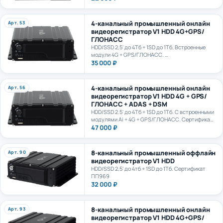
4-канальный промышленный онлайн
Арт. 53
видеорегистратор V1 HDD 4G+GPS/
ГЛОНАСС
HDD/SSD 2,5' до 4Тб + 1SD до 1Тб. Встроенные
модули 4G + GPS/ГЛОНАСС.
Сертификат ПП969
35 000 ₽
4-канальный промышленный онлайн
Арт. 56
видеорегистратор V1 HDD 4G + GPS/
ГЛОНАСС + ADAS + DSM
HDD/SSD 2.5' до 4Тб + 1SD до 1Тб. С встроенными
модулями Ai + 4G + GPS/ГЛОНАСС. Сертификат
ПП969. Сертификат ИИ ГОСТ Р 70885-2023
47 000 ₽
8-канальный промышленный оффлайн
Арт. 90
видеорегистратор V1 HDD
HDD/SSD 2,5' до 4тб + 1SD до 1Тб. Сертификат
ПП969
32 000 ₽
8-канальный промышленный онлайн
Арт. 93
видеорегистратор V1 HDD 4G+GPS/
ГЛОНАСС