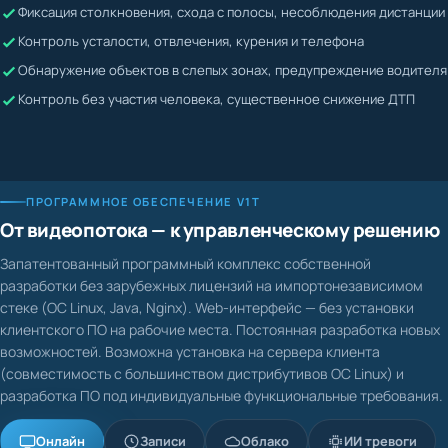
Жалобы невозможно подтвердить или опровергнуть
Контроль усталости, отвлечения, курения и телефона
Водитель может скрывать нарушения
Обнаружение объектов в слепых зонах, предупреждение водителя
Контроль без участия человека, существенное снижение ДТП
ПРОГРАММНОЕ ОБЕСПЕЧЕНИЕ V1T
От видеопотока — к управленческому решению
Запатентованный программный комплекс собственной
разработки без зарубежных лицензий на импортонезависимом
стеке (ОС Linux, Java, Nginx). Web-интерфейс — без установки
клиентского ПО на рабочие места. Постоянная разработка новых
возможностей. Возможна установка на сервера клиента
(совместимость с большинством дистрибутивов ОС Linux) и
разработка ПО под индивидуальные функциональные требования.
Онлайн
Записи
Облако
ИИ тревоги