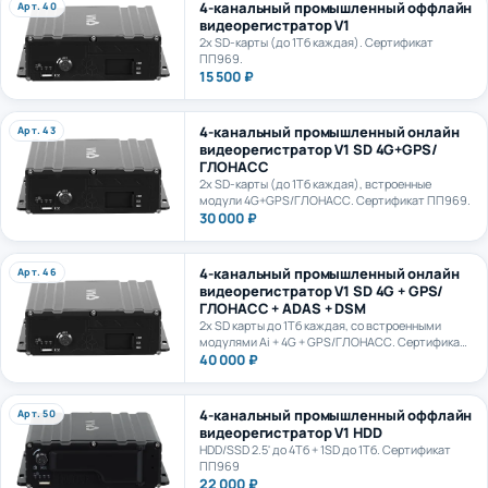
видеорегистратор V1
2х SD-карты (до 1Тб каждая). Сертификат
ПП969.
15 500 ₽
4-канальный промышленный онлайн
Арт. 43
видеорегистратор V1 SD 4G+GPS/
ГЛОНАСС
2х SD-карты (до 1Тб каждая), встроенные
модули 4G+GPS/ГЛОНАСС. Сертификат ПП969.
30 000 ₽
4-канальный промышленный онлайн
Арт. 46
видеорегистратор V1 SD 4G + GPS/
ГЛОНАСС + ADAS + DSM
2х SD карты до 1Тб каждая, со встроенными
модулями Ai + 4G + GPS/ГЛОНАСС. Сертификат
ПП969.
40 000 ₽
4-канальный промышленный оффлайн
Арт. 50
видеорегистратор V1 HDD
HDD/SSD 2.5' до 4Тб + 1SD до 1Тб. Сертификат
ПП969
22 000 ₽