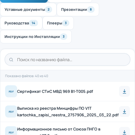
Уставные документы
Презентации
2
8
Руководства
Плееры
14
3
Инструкции по Инсталляции
3
Показано файлов: 40 из 40
Cертификат СТиС МВД 969 B1-T005.pdf
PDF
Выписка из реестра Минцифры ПО V1T
PDF
kartochka_zapisi_reestra_2757906_2025_03_22.pdf
Информационное письмо от Союза ПНГО в
PDF
отношении V1T 2.pdf