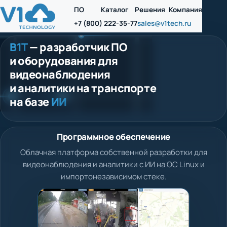
ПО
Каталог
Решения
Компания
+7 (800) 222-35-77
sales@v1tech.ru
В1Т
— разработчик ПО
и оборудования для
видеонаблюдения
и аналитики на транспорте
на базе
ИИ
Программное обеспечение
Облачная платформа собственной разработки для
видеонаблюдения и аналитики с ИИ на ОС Linux и
импортонезависимом стеке.