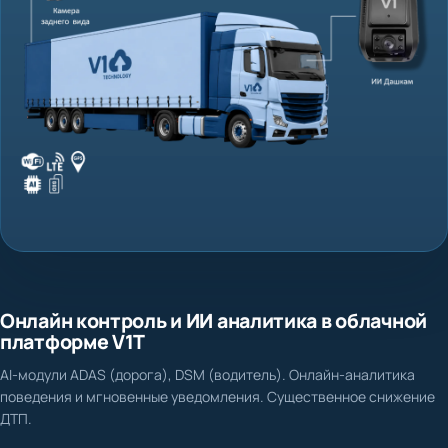
Онлайн контроль и ИИ аналитика в облачной
платформе V1T
AI-модули ADAS (дорога), DSM (водитель). Онлайн-аналитика
поведения и мгновенные уведомления. Существенное снижение
ДТП.
Нет доказательной базы при ДТП и спорных ситуациях
Фиксация столкновения, схода с полосы, несоблюдения дистанции