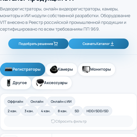
Видеорегистраторы, онлайн видеорегистраторы, камеры,
мониторы и ИИ модули собственной разработки. Оборудование
V1T внесено в Реестр российской промышленной продукции и
сертифицировано по всем требованиям ПП 969.
Подобрать решение
Скачать Каталог
Регистраторы
Камеры
Мониторы
Другое
Аксессуары
Оффлайн
Онлайн
Онлайн с ИИ
2 кан.
3 кан.
4 кан.
8 кан.
SD
HDD/SDD/SD
Сбросить фильтр
4-канальный промышленный оффлайн
Арт. 40