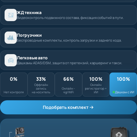
ЖД техника
Видеоконтроль подвижного состава, фиксация событий в пути.
Погрузчики
Беспроводные комплекты, контроль загрузки и заднего хода.
Легковые авто
Дашкамы ADAS/DSM, защита от претензий, каршеринг и такси.
0%
33%
66%
100%
Оффлайн запись
Онлайн
Нет контроля
на носитель
Онлайн - 4g/WiFi
регистратор + ИИ
Подобрать комплект