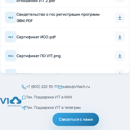
Свидетельство о гос регистрации программ
PDF
ЭВМ.PDF
Сертификат ИСО.pdf
PDF
Сертификат ПО V1T.png
PNG
ТР ТС 20 + антисон.pdf
PDF
+7 (800) 222-35-77
sales@v1tech.ru
Сертификат_ГОСТ_Р_56404-2021.pdf
PDF
Тех. Поддержка V1T в MAX
Тех. Поддержка V1T в телеграм
Сертификат_ГОСТ_Р_ИСО_9001-2015.pdf
PDF
Связаться с нами
менеджмент кач ИСО
PDF