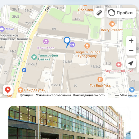
310ad8bfc93ab2136c4806366e161517.pdf
Карточка предприятия ООО В1Т v5.2.pdf
PDF
Устав ООО В1Т 21.11.2023 v2.tif
TIF
! ЗАКОНОДАТЕЛЬСТВО ФЗ-16 и оснащение
PDF
транспорта.pdf
ADAS DSM Описание.pdf
PDF
ADAS DSM общая презентация.pdf
PDF
AI РЕШЕНИЯ и КЕЙСЫ РЕАЛИЗАЦИИ V1T.pdf
PDF