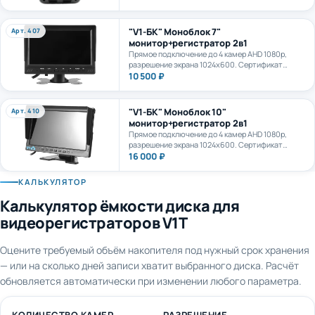
камеру. AI+LTE + GPS + WiFi. Карта формата
microSD до 1Тб.
"V1-БК" Моноблок 7"
Арт. 407
монитор+регистратор 2в1
Прямое подключение до 4 камер AHD 1080p,
разрешение экрана 1024х600. Сертификат
ПП969.
10 500 ₽
"V1-БК" Моноблок 10"
Арт. 410
монитор+регистратор 2в1
Прямое подключение до 4 камер AHD 1080p,
разрешение экрана 1024х600. Сертификат
ПП969.
16 000 ₽
КАЛЬКУЛЯТОР
Калькулятор ёмкости диска для
видеорегистраторов V1T
Оцените требуемый объём накопителя под нужный срок хранения
— или на сколько дней записи хватит выбранного диска. Расчёт
обновляется автоматически при изменении любого параметра.
КОЛИЧЕСТВО КАМЕР
РАЗРЕШЕНИЕ