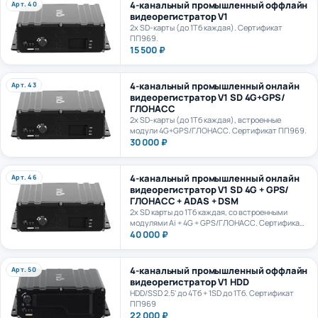
видеорегистратор V1
2х SD-карты (до 1Тб каждая). Сертификат
ПП969.
15 500 ₽
4-канальный промышленный онлайн
Арт. 43
видеорегистратор V1 SD 4G+GPS/
ГЛОНАСС
2х SD-карты (до 1Тб каждая), встроенные
модули 4G+GPS/ГЛОНАСС. Сертификат ПП969.
30 000 ₽
4-канальный промышленный онлайн
Арт. 46
видеорегистратор V1 SD 4G + GPS/
ГЛОНАСС + ADAS + DSM
2х SD карты до 1Тб каждая, со встроенными
модулями Ai + 4G + GPS/ГЛОНАСС. Сертификат
ПП969.
40 000 ₽
4-канальный промышленный оффлайн
Арт. 50
видеорегистратор V1 HDD
HDD/SSD 2.5' до 4Тб + 1SD до 1Тб. Сертификат
ПП969
22 000 ₽