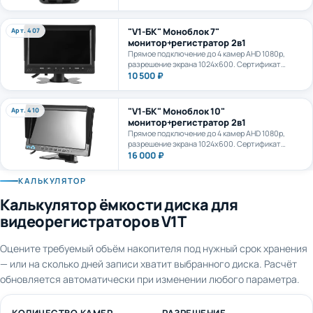
камеру. AI+LTE + GPS + WiFi. Карта формата
microSD до 1Тб.
"V1-БК" Моноблок 7"
Арт. 407
монитор+регистратор 2в1
Прямое подключение до 4 камер AHD 1080p,
разрешение экрана 1024х600. Сертификат
ПП969.
10 500 ₽
"V1-БК" Моноблок 10"
Арт. 410
монитор+регистратор 2в1
Прямое подключение до 4 камер AHD 1080p,
разрешение экрана 1024х600. Сертификат
ПП969.
16 000 ₽
КАЛЬКУЛЯТОР
Калькулятор ёмкости диска для
видеорегистраторов V1T
Оцените требуемый объём накопителя под нужный срок хранения
— или на сколько дней записи хватит выбранного диска. Расчёт
обновляется автоматически при изменении любого параметра.
КОЛИЧЕСТВО КАМЕР
РАЗРЕШЕНИЕ