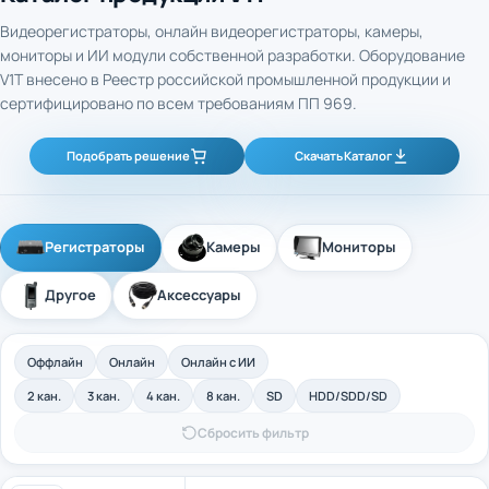
Видеорегистраторы, онлайн видеорегистраторы, камеры,
мониторы и ИИ модули собственной разработки. Оборудование
V1T внесено в Реестр российской промышленной продукции и
сертифицировано по всем требованиям ПП 969.
Подобрать решение
Скачать Каталог
Регистраторы
Камеры
Мониторы
Другое
Аксессуары
Оффлайн
Онлайн
Онлайн с ИИ
2 кан.
3 кан.
4 кан.
8 кан.
SD
HDD/SDD/SD
Сбросить фильтр
4-канальный промышленный оффлайн
Арт. 40