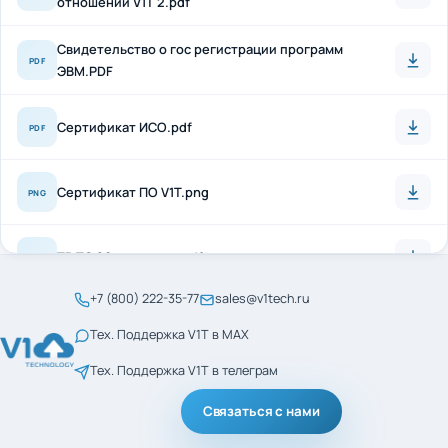
Свидетельство о гос регистрации программ
PDF
ЭВМ.PDF
Сертификат ИСО.pdf
PDF
Сертификат ПО V1T.png
PNG
ТР ТС 20 + антисон.pdf
PDF
+7 (800) 222-35-77
sales@v1tech.ru
Сертификат_ГОСТ_Р_56404-2021.pdf
PDF
Тех. Поддержка V1T в MAX
Тех. Поддержка V1T в телеграм
Сертификат_ГОСТ_Р_ИСО_9001-2015.pdf
PDF
Связаться с нами
менеджмент кач ИСО
PDF