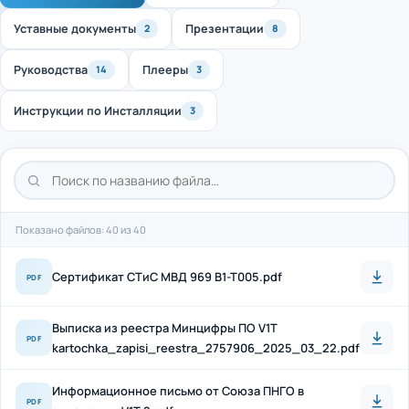
Уставные документы
Презентации
2
8
Руководства
Плееры
14
3
Инструкции по Инсталляции
3
Показано файлов: 40 из 40
Cертификат СТиС МВД 969 B1-T005.pdf
PDF
Выписка из реестра Минцифры ПО V1T
PDF
kartochka_zapisi_reestra_2757906_2025_03_22.pdf
Информационное письмо от Союза ПНГО в
PDF
отношении V1T 2.pdf