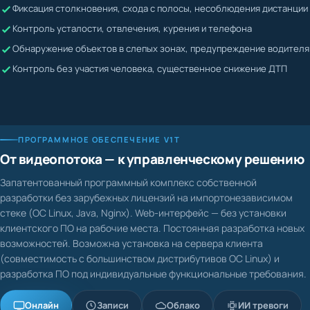
Жалобы невозможно подтвердить или опровергнуть
Контроль усталости, отвлечения, курения и телефона
Водитель может скрывать нарушения
Обнаружение объектов в слепых зонах, предупреждение водителя
Контроль без участия человека, существенное снижение ДТП
ПРОГРАММНОЕ ОБЕСПЕЧЕНИЕ V1T
От видеопотока — к управленческому решению
Запатентованный программный комплекс собственной
разработки без зарубежных лицензий на импортонезависимом
стеке (ОС Linux, Java, Nginx). Web-интерфейс — без установки
клиентского ПО на рабочие места. Постоянная разработка новых
возможностей. Возможна установка на сервера клиента
(совместимость с большинством дистрибутивов ОС Linux) и
разработка ПО под индивидуальные функциональные требования.
Онлайн
Записи
Облако
ИИ тревоги