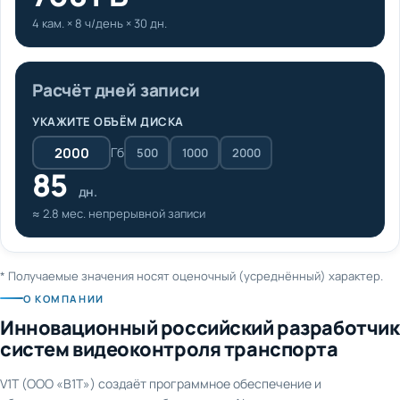
4 кам. × 8 ч/день × 30 дн.
Расчёт дней записи
УКАЖИТЕ ОБЪЁМ ДИСКА
Гб
500
1000
2000
85
дн.
≈ 2.8 мес. непрерывной записи
* Получаемые значения носят оценочный (усреднённый) характер.
О КОМПАНИИ
Инновационный российский разработчик
систем видеоконтроля транспорта
V1T (ООО «В1Т») создаёт программное обеспечение и
оборудование для видеонаблюдения и AI-аналитики на