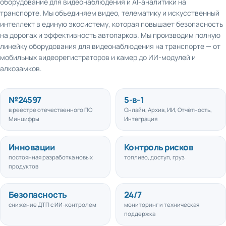
транспорте. Мы объединяем видео, телематику и искусственный
интеллект в единую экосистему, которая повышает безопасность
на дорогах и эффективность автопарков. Мы производим полную
линейку оборудования для видеонаблюдения на транспорте — от
мобильных видеорегистраторов и камер до ИИ-модулей и
алкозамков.
№
24597
5
-в-1
в реестре отечественного ПО
Онлайн, Архив, ИИ, Отчётность,
Минцифры
Интеграция
Инновации
Контроль рисков
постоянная разработка новых
топливо, доступ, груз
продуктов
Безопасность
24/7
снижение ДТП с ИИ-контролем
мониторинг и техническая
поддержка