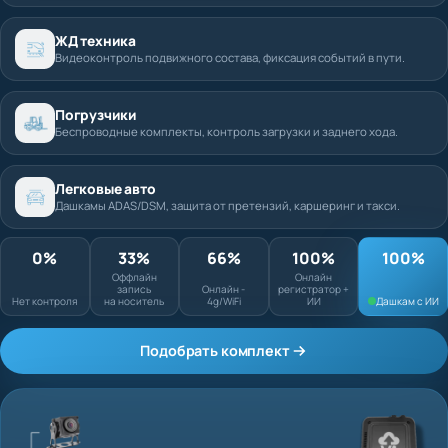
ЖД техника
Видеоконтроль подвижного состава, фиксация событий в пути.
Погрузчики
Беспроводные комплекты, контроль загрузки и заднего хода.
Легковые авто
Дашкамы ADAS/DSM, защита от претензий, каршеринг и такси.
0%
33%
66%
100%
Оффлайн запись
Онлайн
Нет контроля
на носитель
Онлайн - 4g/WiFi
регистратор + ИИ
Подобрать комплект