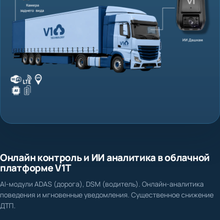
Онлайн контроль и ИИ аналитика в облачной
платформе V1T
AI-модули ADAS (дорога), DSM (водитель). Онлайн-аналитика
поведения и мгновенные уведомления. Существенное снижение
ДТП.
Нет доказательной базы при ДТП и спорных ситуациях
Фиксация столкновения, схода с полосы, несоблюдения дистанции