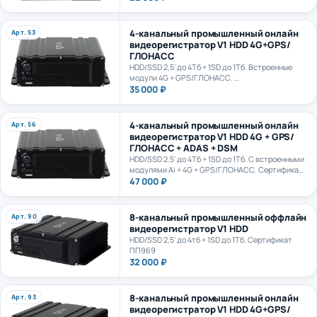
4-канальный промышленный онлайн
Арт. 53
видеорегистратор V1 HDD 4G+GPS/
ГЛОНАСС
HDD/SSD 2,5' до 4Тб + 1SD до 1Тб. Встроенные
модули 4G + GPS/ГЛОНАСС.
Сертификат ПП969
35 000 ₽
4-канальный промышленный онлайн
Арт. 56
видеорегистратор V1 HDD 4G + GPS/
ГЛОНАСС + ADAS + DSM
HDD/SSD 2.5' до 4Тб + 1SD до 1Тб. С встроенными
модулями Ai + 4G + GPS/ГЛОНАСС. Сертификат
ПП969. Сертификат ИИ ГОСТ Р 70885-2023
47 000 ₽
8-канальный промышленный оффлайн
Арт. 90
видеорегистратор V1 HDD
HDD/SSD 2,5' до 4тб + 1SD до 1Тб. Сертификат
ПП969
32 000 ₽
8-канальный промышленный онлайн
Арт. 93
видеорегистратор V1 HDD 4G+GPS/
ГЛОНАСС