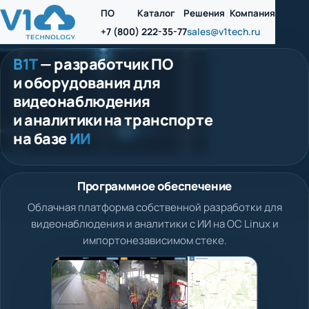
ПО
Каталог
Решения
Компания
+7 (800) 222-35-77
sales@v1tech.ru
В1Т
— разработчик ПО
и оборудования для
видеонаблюдения
и аналитики на транспорте
на базе
ИИ
Программное обеспечение
Облачная платформа собственной разработки для
видеонаблюдения и аналитики с ИИ на ОС Linux и
импортонезависимом стеке.