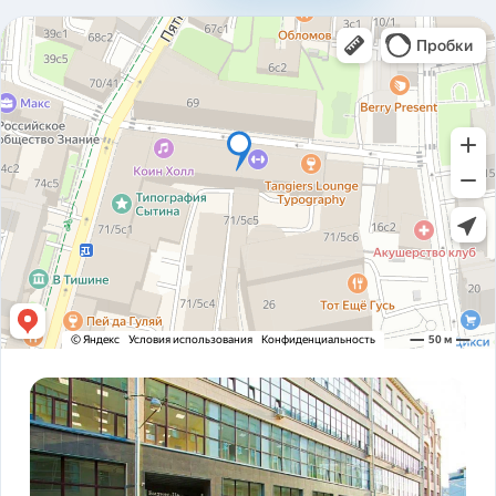
310ad8bfc93ab2136c4806366e161517.pdf
Карточка предприятия ООО В1Т v5.2.pdf
PDF
Устав ООО В1Т 21.11.2023 v2.tif
TIF
! ЗАКОНОДАТЕЛЬСТВО ФЗ-16 и оснащение
PDF
транспорта.pdf
ADAS DSM Описание.pdf
PDF
ADAS DSM общая презентация.pdf
PDF
AI РЕШЕНИЯ и КЕЙСЫ РЕАЛИЗАЦИИ V1T.pdf
PDF