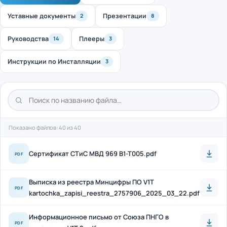
Уставные документы
Презентации
2
8
Руководства
Плееры
14
3
Инструкции по Инсталляции
3
Показано файлов: 40 из 40
Cертификат СТиС МВД 969 B1-T005.pdf
PDF
Выписка из реестра Минцифры ПО V1T
PDF
kartochka_zapisi_reestra_2757906_2025_03_22.pdf
Информационное письмо от Союза ПНГО в
PDF
отношении V1T 2.pdf