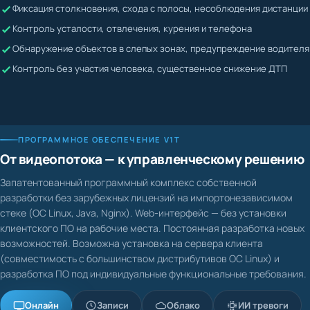
Жалобы невозможно подтвердить или опровергнуть
Контроль усталости, отвлечения, курения и телефона
Водитель может скрывать нарушения
Обнаружение объектов в слепых зонах, предупреждение водителя
Контроль без участия человека, существенное снижение ДТП
ПРОГРАММНОЕ ОБЕСПЕЧЕНИЕ V1T
От видеопотока — к управленческому решению
Запатентованный программный комплекс собственной
разработки без зарубежных лицензий на импортонезависимом
стеке (ОС Linux, Java, Nginx). Web-интерфейс — без установки
клиентского ПО на рабочие места. Постоянная разработка новых
возможностей. Возможна установка на сервера клиента
(совместимость с большинством дистрибутивов ОС Linux) и
разработка ПО под индивидуальные функциональные требования.
Онлайн
Записи
Облако
ИИ тревоги