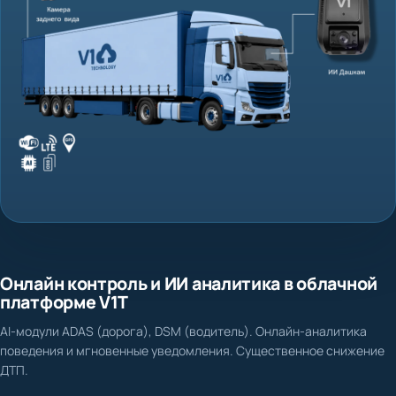
Онлайн контроль и ИИ аналитика в облачной
платформе V1T
AI-модули ADAS (дорога), DSM (водитель). Онлайн-аналитика
поведения и мгновенные уведомления. Существенное снижение
ДТП.
Нет доказательной базы при ДТП и спорных ситуациях
Фиксация столкновения, схода с полосы, несоблюдения дистанции