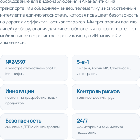
транспорте. Мы объединяем видео, телематику и искусственный
интеллект в единую экосистему, которая повышает безопасность
на дорогах и эффективность автопарков. Мы производим полную
линейку оборудования для видеонаблюдения на транспорте — от
мобильных видеорегистраторов и камер до ИИ-модулей и
алкозамков.
№
24597
5
-в-1
в реестре отечественного ПО
Онлайн, Архив, ИИ, Отчётность,
Минцифры
Интеграция
Инновации
Контроль рисков
постоянная разработка новых
топливо, доступ, груз
продуктов
Безопасность
24/7
снижение ДТП с ИИ-контролем
мониторинг и техническая
поддержка