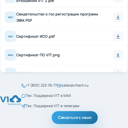
Свидетельство о гос регистрации программ
PDF
ЭВМ.PDF
Сертификат ИСО.pdf
PDF
Сертификат ПО V1T.png
PNG
ТР ТС 20 + антисон.pdf
PDF
+7 (800) 222-35-77
sales@v1tech.ru
Сертификат_ГОСТ_Р_56404-2021.pdf
PDF
Тех. Поддержка V1T в MAX
Тех. Поддержка V1T в телеграм
Сертификат_ГОСТ_Р_ИСО_9001-2015.pdf
PDF
Связаться с нами
менеджмент кач ИСО
PDF