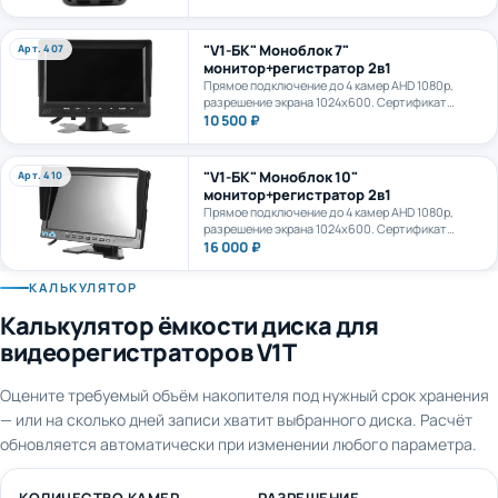
камеру. AI+LTE + GPS + WiFi. Карта формата
microSD до 1Тб.
"V1-БК" Моноблок 7"
Арт. 407
монитор+регистратор 2в1
Прямое подключение до 4 камер AHD 1080p,
разрешение экрана 1024х600. Сертификат
ПП969.
10 500 ₽
"V1-БК" Моноблок 10"
Арт. 410
монитор+регистратор 2в1
Прямое подключение до 4 камер AHD 1080p,
разрешение экрана 1024х600. Сертификат
ПП969.
16 000 ₽
КАЛЬКУЛЯТОР
Калькулятор ёмкости диска для
видеорегистраторов V1T
Оцените требуемый объём накопителя под нужный срок хранения
— или на сколько дней записи хватит выбранного диска. Расчёт
обновляется автоматически при изменении любого параметра.
КОЛИЧЕСТВО КАМЕР
РАЗРЕШЕНИЕ