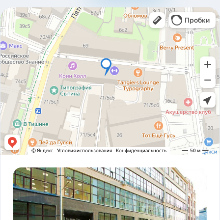
310ad8bfc93ab2136c4806366e161517.pdf
Карточка предприятия ООО В1Т v5.2.pdf
PDF
Устав ООО В1Т 21.11.2023 v2.tif
TIF
! ЗАКОНОДАТЕЛЬСТВО ФЗ-16 и оснащение
PDF
транспорта.pdf
ADAS DSM Описание.pdf
PDF
ADAS DSM общая презентация.pdf
PDF
AI РЕШЕНИЯ и КЕЙСЫ РЕАЛИЗАЦИИ V1T.pdf
PDF