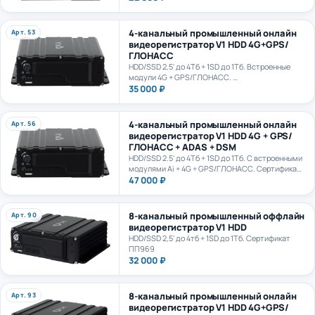
4-канальный промышленный онлайн
Арт. 53
видеорегистратор V1 HDD 4G+GPS/
ГЛОНАСС
HDD/SSD 2,5' до 4Тб + 1SD до 1Тб. Встроенные
модули 4G + GPS/ГЛОНАСС.
Сертификат ПП969
35 000 ₽
4-канальный промышленный онлайн
Арт. 56
видеорегистратор V1 HDD 4G + GPS/
ГЛОНАСС + ADAS + DSM
HDD/SSD 2.5' до 4Тб + 1SD до 1Тб. С встроенными
модулями Ai + 4G + GPS/ГЛОНАСС. Сертификат
ПП969. Сертификат ИИ ГОСТ Р 70885-2023
47 000 ₽
8-канальный промышленный оффлайн
Арт. 90
видеорегистратор V1 HDD
HDD/SSD 2,5' до 4тб + 1SD до 1Тб. Сертификат
ПП969
32 000 ₽
8-канальный промышленный онлайн
Арт. 93
видеорегистратор V1 HDD 4G+GPS/
ГЛОНАСС