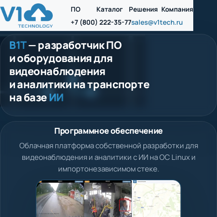
ПО
Каталог
Решения
Компания
+7 (800) 222-35-77
sales@v1tech.ru
В1Т
— разработчик ПО
и оборудования для
видеонаблюдения
и аналитики на транспорте
на базе
ИИ
Программное обеспечение
Облачная платформа собственной разработки для
видеонаблюдения и аналитики с ИИ на ОС Linux и
импортонезависимом стеке.