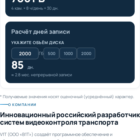
4 кам. × 8 ч/день × 30 дн.
Расчёт дней записи
УКАЖИТЕ ОБЪЁМ ДИСКА
Гб
500
1000
2000
85
дн.
≈ 2.8 мес. непрерывной записи
* Получаемые значения носят оценочный (усреднённый) характер.
О КОМПАНИИ
Инновационный российский разработчик
систем видеоконтроля транспорта
V1T (ООО «В1Т») создаёт программное обеспечение и
оборудование для видеонаблюдения и AI-аналитики на