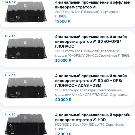
видеорегистратор V1
2х SD-карты (до 1Тб каждая). Сертификат
ПП969.
15 500 ₽
4-канальный промышленный онлайн
Арт. 43
видеорегистратор V1 SD 4G+GPS/
ГЛОНАСС
2х SD-карты (до 1Тб каждая), встроенные
модули 4G+GPS/ГЛОНАСС. Сертификат ПП969.
30 000 ₽
4-канальный промышленный онлайн
Арт. 46
видеорегистратор V1 SD 4G + GPS/
ГЛОНАСС + ADAS + DSM
2х SD карты до 1Тб каждая, со встроенными
модулями Ai + 4G + GPS/ГЛОНАСС. Сертификат
ПП969.
40 000 ₽
4-канальный промышленный оффлайн
Арт. 50
видеорегистратор V1 HDD
HDD/SSD 2.5' до 4Тб + 1SD до 1Тб. Сертификат
ПП969
22 000 ₽