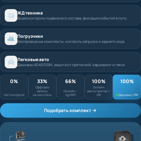
ЖД техника
Видеоконтроль подвижного состава, фиксация событий в пути.
Погрузчики
Беспроводные комплекты, контроль загрузки и заднего хода.
Легковые авто
Дашкамы ADAS/DSM, защита от претензий, каршеринг и такси.
0%
33%
66%
100%
Оффлайн запись
Онлайн
Нет контроля
на носитель
Онлайн - 4g/WiFi
регистратор + ИИ
Подобрать комплект