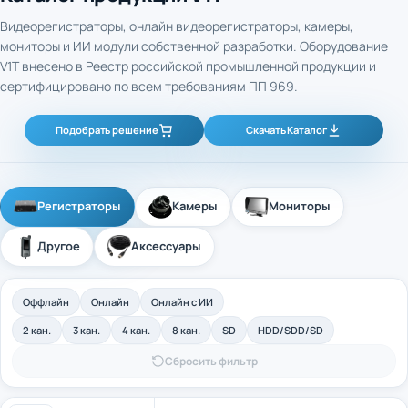
Видеорегистраторы, онлайн видеорегистраторы, камеры,
мониторы и ИИ модули собственной разработки. Оборудование
V1T внесено в Реестр российской промышленной продукции и
сертифицировано по всем требованиям ПП 969.
Подобрать решение
Скачать Каталог
Регистраторы
Камеры
Мониторы
Другое
Аксессуары
Оффлайн
Онлайн
Онлайн с ИИ
2 кан.
3 кан.
4 кан.
8 кан.
SD
HDD/SDD/SD
Сбросить фильтр
4-канальный промышленный оффлайн
Арт. 40