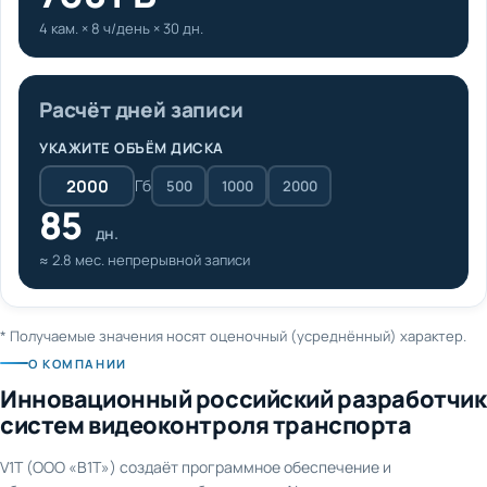
4 кам. × 8 ч/день × 30 дн.
Расчёт дней записи
УКАЖИТЕ ОБЪЁМ ДИСКА
Гб
500
1000
2000
85
дн.
≈ 2.8 мес. непрерывной записи
* Получаемые значения носят оценочный (усреднённый) характер.
О КОМПАНИИ
Инновационный российский разработчик
систем видеоконтроля транспорта
V1T (ООО «В1Т») создаёт программное обеспечение и
оборудование для видеонаблюдения и AI-аналитики на