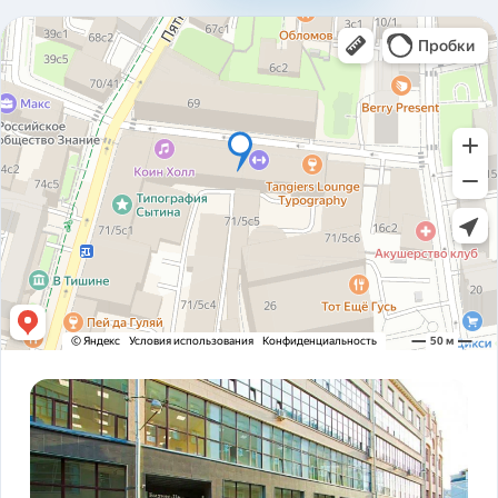
310ad8bfc93ab2136c4806366e161517.pdf
Карточка предприятия ООО В1Т v5.2.pdf
PDF
Устав ООО В1Т 21.11.2023 v2.tif
TIF
! ЗАКОНОДАТЕЛЬСТВО ФЗ-16 и оснащение
PDF
транспорта.pdf
ADAS DSM Описание.pdf
PDF
ADAS DSM общая презентация.pdf
PDF
AI РЕШЕНИЯ и КЕЙСЫ РЕАЛИЗАЦИИ V1T.pdf
PDF