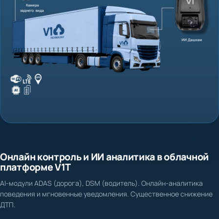
Транспорт без видеоконтроля
Онлайн контроль и ИИ аналитика в облачной
платформе V1T
«Слепая зона» для бизнеса: невозможно понять, что произошло
на маршруте.
AI-модули ADAS (дорога), DSM (водитель). Онлайн-аналитика
поведения и мгновенные уведомления. Существенное снижение
ПРОБЛЕМЫ
ДТП.
Нет доказательной базы при ДТП и спорных ситуациях