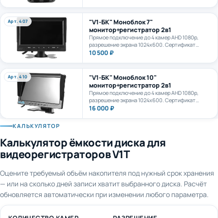
камеру. AI+LTE + GPS + WiFi. Карта формата
microSD до 1Тб.
"V1-БК" Моноблок 7"
Арт. 407
монитор+регистратор 2в1
Прямое подключение до 4 камер AHD 1080p,
разрешение экрана 1024х600. Сертификат
ПП969.
10 500 ₽
"V1-БК" Моноблок 10"
Арт. 410
монитор+регистратор 2в1
Прямое подключение до 4 камер AHD 1080p,
разрешение экрана 1024х600. Сертификат
ПП969.
16 000 ₽
КАЛЬКУЛЯТОР
Калькулятор ёмкости диска для
видеорегистраторов V1T
Оцените требуемый объём накопителя под нужный срок хранения
— или на сколько дней записи хватит выбранного диска. Расчёт
обновляется автоматически при изменении любого параметра.
КОЛИЧЕСТВО КАМЕР
РАЗРЕШЕНИЕ