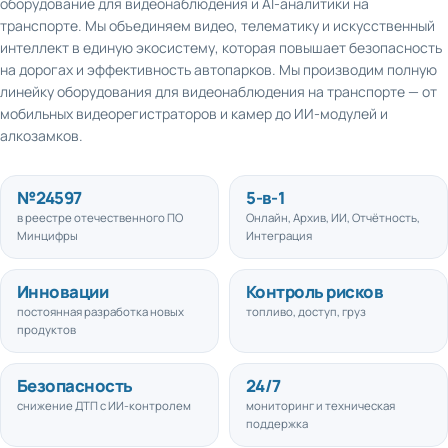
транспорте. Мы объединяем видео, телематику и искусственный
интеллект в единую экосистему, которая повышает безопасность
на дорогах и эффективность автопарков. Мы производим полную
линейку оборудования для видеонаблюдения на транспорте — от
мобильных видеорегистраторов и камер до ИИ-модулей и
алкозамков.
№
24597
5
-в-1
в реестре отечественного ПО
Онлайн, Архив, ИИ, Отчётность,
Минцифры
Интеграция
Инновации
Контроль рисков
постоянная разработка новых
топливо, доступ, груз
продуктов
Безопасность
24/7
снижение ДТП с ИИ-контролем
мониторинг и техническая
поддержка