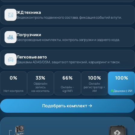
ЖД техника
Видеоконтроль подвижного состава, фиксация событий в пути.
Погрузчики
Беспроводные комплекты, контроль загрузки и заднего хода.
Легковые авто
Дашкамы ADAS/DSM, защита от претензий, каршеринг и такси.
0%
33%
66%
100%
Оффлайн запись
Онлайн
Нет контроля
на носитель
Онлайн - 4g/WiFi
регистратор + ИИ
Подобрать комплект