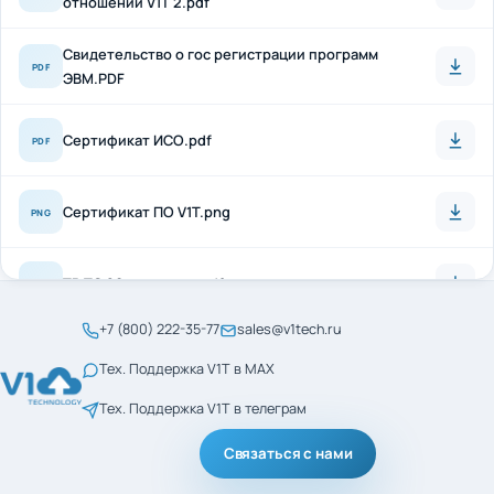
Свидетельство о гос регистрации программ
PDF
ЭВМ.PDF
Сертификат ИСО.pdf
PDF
Сертификат ПО V1T.png
PNG
ТР ТС 20 + антисон.pdf
PDF
+7 (800) 222-35-77
sales@v1tech.ru
Сертификат_ГОСТ_Р_56404-2021.pdf
PDF
Тех. Поддержка V1T в MAX
Тех. Поддержка V1T в телеграм
Сертификат_ГОСТ_Р_ИСО_9001-2015.pdf
PDF
Связаться с нами
менеджмент кач ИСО
PDF