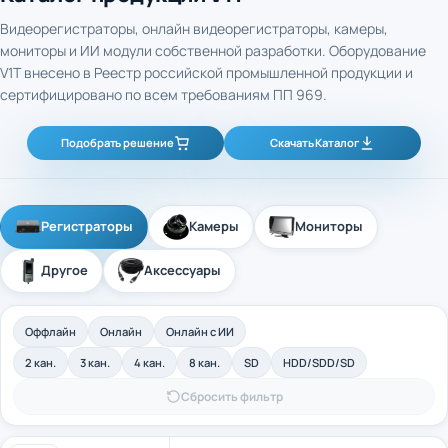
Видеорегистраторы, онлайн видеорегистраторы, камеры,
мониторы и ИИ модули собственной разработки. Оборудование
V1T внесено в Реестр российской промышленной продукции и
сертифицировано по всем требованиям ПП 969.
Подобрать решение
Скачать Каталог
Регистраторы
Камеры
Мониторы
Другое
Аксессуары
Оффлайн
Онлайн
Онлайн с ИИ
2 кан.
3 кан.
4 кан.
8 кан.
SD
HDD/SDD/SD
Сбросить фильтр
4-канальный промышленный оффлайн
Арт. 40