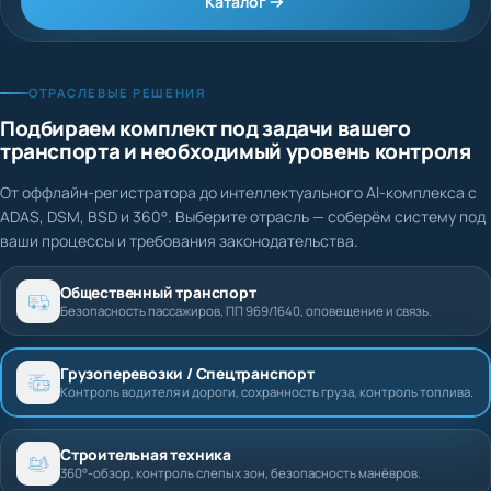
Каталог
ОТРАСЛЕВЫЕ РЕШЕНИЯ
Подбираем комплект под задачи вашего
транспорта и необходимый уровень контроля
От оффлайн-регистратора до интеллектуального AI-комплекса с
ADAS, DSM, BSD и 360°. Выберите отрасль — соберём систему под
ваши процессы и требования законодательства.
Общественный транспорт
Безопасность пассажиров, ПП 969/1640, оповещение и связь.
Грузоперевозки / Спецтранспорт
Контроль водителя и дороги, сохранность груза, контроль топлива.
Строительная техника
360°-обзор, контроль слепых зон, безопасность манёвров.