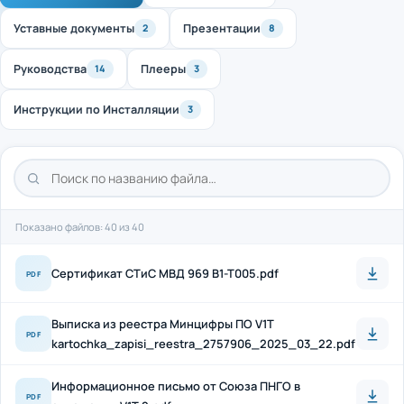
Уставные документы
Презентации
2
8
Руководства
Плееры
14
3
Инструкции по Инсталляции
3
Показано файлов: 40 из 40
Cертификат СТиС МВД 969 B1-T005.pdf
PDF
Выписка из реестра Минцифры ПО V1T
PDF
kartochka_zapisi_reestra_2757906_2025_03_22.pdf
Информационное письмо от Союза ПНГО в
PDF
отношении V1T 2.pdf