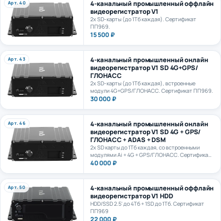
видеорегистратор V1
2х SD-карты (до 1Тб каждая). Сертификат
ПП969.
15 500 ₽
4-канальный промышленный онлайн
Арт. 43
видеорегистратор V1 SD 4G+GPS/
ГЛОНАСС
2х SD-карты (до 1Тб каждая), встроенные
модули 4G+GPS/ГЛОНАСС. Сертификат ПП969.
30 000 ₽
4-канальный промышленный онлайн
Арт. 46
видеорегистратор V1 SD 4G + GPS/
ГЛОНАСС + ADAS + DSM
2х SD карты до 1Тб каждая, со встроенными
модулями Ai + 4G + GPS/ГЛОНАСС. Сертификат
ПП969.
40 000 ₽
4-канальный промышленный оффлайн
Арт. 50
видеорегистратор V1 HDD
HDD/SSD 2.5' до 4Тб + 1SD до 1Тб. Сертификат
ПП969
22 000 ₽