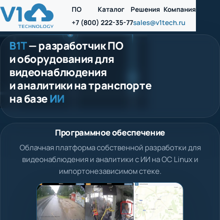
ПО
Каталог
Решения
Компания
+7 (800) 222-35-77
sales@v1tech.ru
В1Т
— разработчик ПО
и оборудования для
видеонаблюдения
и аналитики на транспорте
на базе
ИИ
Программное обеспечение
Облачная платформа собственной разработки для
видеонаблюдения и аналитики с ИИ на ОС Linux и
импортонезависимом стеке.