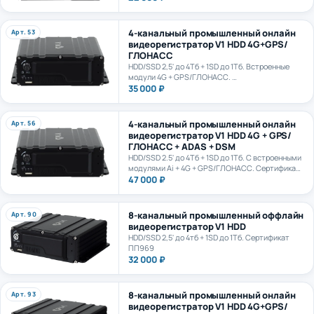
4-канальный промышленный онлайн
Арт. 53
видеорегистратор V1 HDD 4G+GPS/
ГЛОНАСС
HDD/SSD 2,5' до 4Тб + 1SD до 1Тб. Встроенные
модули 4G + GPS/ГЛОНАСС.
Сертификат ПП969
35 000 ₽
4-канальный промышленный онлайн
Арт. 56
видеорегистратор V1 HDD 4G + GPS/
ГЛОНАСС + ADAS + DSM
HDD/SSD 2.5' до 4Тб + 1SD до 1Тб. С встроенными
модулями Ai + 4G + GPS/ГЛОНАСС. Сертификат
ПП969. Сертификат ИИ ГОСТ Р 70885-2023
47 000 ₽
8-канальный промышленный оффлайн
Арт. 90
видеорегистратор V1 HDD
HDD/SSD 2,5' до 4тб + 1SD до 1Тб. Сертификат
ПП969
32 000 ₽
8-канальный промышленный онлайн
Арт. 93
видеорегистратор V1 HDD 4G+GPS/
ГЛОНАСС