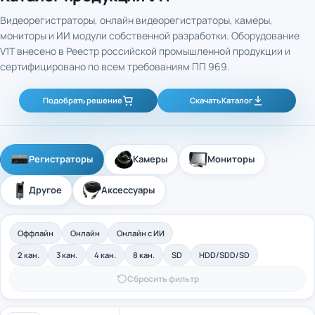
Видеорегистраторы, онлайн видеорегистраторы, камеры,
мониторы и ИИ модули собственной разработки. Оборудование
V1T внесено в Реестр российской промышленной продукции и
сертифицировано по всем требованиям ПП 969.
Подобрать решение
Скачать Каталог
Регистраторы
Камеры
Мониторы
Другое
Аксессуары
Оффлайн
Онлайн
Онлайн с ИИ
2 кан.
3 кан.
4 кан.
8 кан.
SD
HDD/SDD/SD
Сбросить фильтр
4-канальный промышленный оффлайн
Арт. 40