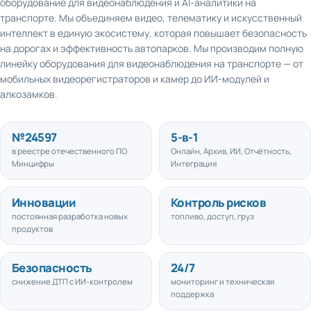
транспорте. Мы объединяем видео, телематику и искусственный
интеллект в единую экосистему, которая повышает безопасность
на дорогах и эффективность автопарков. Мы производим полную
линейку оборудования для видеонаблюдения на транспорте — от
мобильных видеорегистраторов и камер до ИИ-модулей и
алкозамков.
№
24597
5
-в-1
в реестре отечественного ПО
Онлайн, Архив, ИИ, Отчётность,
Минцифры
Интеграция
Инновации
Контроль рисков
постоянная разработка новых
топливо, доступ, груз
продуктов
Безопасность
24/7
снижение ДТП с ИИ-контролем
мониторинг и техническая
поддержка