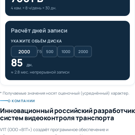
4 кам. × 8 ч/день × 30 дн.
Расчёт дней записи
УКАЖИТЕ ОБЪЁМ ДИСКА
Гб
500
1000
2000
85
дн.
≈ 2.8 мес. непрерывной записи
* Получаемые значения носят оценочный (усреднённый) характер.
О КОМПАНИИ
Инновационный российский разработчик
систем видеоконтроля транспорта
V1T (ООО «В1Т») создаёт программное обеспечение и
оборудование для видеонаблюдения и AI-аналитики на