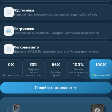
ЖД техника
Видеоконтроль подвижного состава, фиксация событий в пути.
Погрузчики
Беспроводные комплекты, контроль загрузки и заднего хода.
Легковые авто
Дашкамы ADAS/DSM, защита от претензий, каршеринг и такси.
0%
33%
66%
100%
Оффлайн запись
Онлайн
Нет контроля
на носитель
Онлайн - 4g/WiFi
регистратор + ИИ
Подобрать комплект