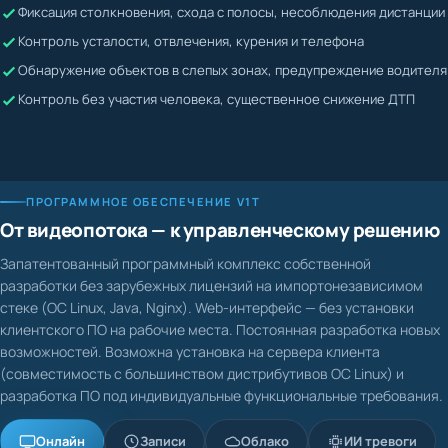
Жалобы невозможно подтвердить или опровергнуть
Контроль усталости, отвлечения, курения и телефона
Водитель может скрывать нарушения
Обнаружение объектов в слепых зонах, предупреждение водителя
Контроль без участия человека, существенное снижение ДТП
ПРОГРАММНОЕ ОБЕСПЕЧЕНИЕ V1T
От видеопотока — к управленческому решению
Запатентованный программный комплекс собственной
разработки без зарубежных лицензий на импортонезависимом
стеке (ОС Linux, Java, Nginx). Web-интерфейс — без установки
клиентского ПО на рабочие места. Постоянная разработка новых
возможностей. Возможна установка на сервера клиента
(совместимость с большинством дистрибутивов ОС Linux) и
разработка ПО под индивидуальные функциональные требования.
Онлайн
Записи
Облако
ИИ тревоги