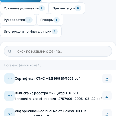
Уставные документы
Презентации
2
8
Руководства
Плееры
14
3
Инструкции по Инсталляции
3
Показано файлов: 40 из 40
Cертификат СТиС МВД 969 B1-T005.pdf
PDF
Выписка из реестра Минцифры ПО V1T
PDF
kartochka_zapisi_reestra_2757906_2025_03_22.pdf
Информационное письмо от Союза ПНГО в
PDF
отношении V1T 2.pdf