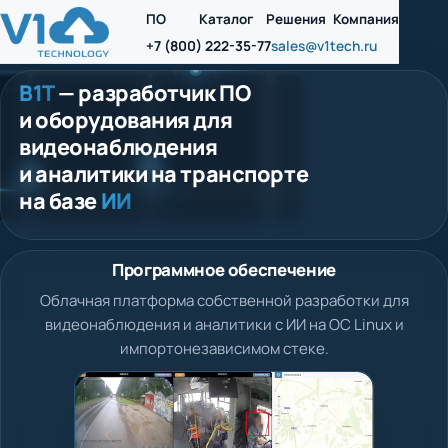
ПО
Каталог
Решения
Компания
+7 (800) 222-35-77
sales@v1tech.ru
В1Т
— разработчик ПО
и оборудования для
видеонаблюдения
и аналитики на транспорте
на базе
ИИ
Программное обеспечение
Облачная платформа собственной разработки для
видеонаблюдения и аналитики с ИИ на ОС Linux и
импортонезависимом стеке.