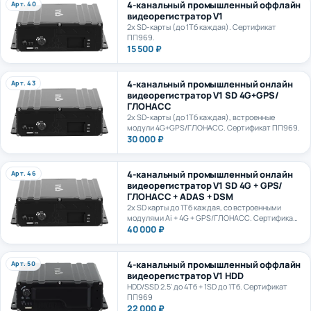
видеорегистратор V1
2х SD-карты (до 1Тб каждая). Сертификат
ПП969.
15 500 ₽
4-канальный промышленный онлайн
Арт. 43
видеорегистратор V1 SD 4G+GPS/
ГЛОНАСС
2х SD-карты (до 1Тб каждая), встроенные
модули 4G+GPS/ГЛОНАСС. Сертификат ПП969.
30 000 ₽
4-канальный промышленный онлайн
Арт. 46
видеорегистратор V1 SD 4G + GPS/
ГЛОНАСС + ADAS + DSM
2х SD карты до 1Тб каждая, со встроенными
модулями Ai + 4G + GPS/ГЛОНАСС. Сертификат
ПП969.
40 000 ₽
4-канальный промышленный оффлайн
Арт. 50
видеорегистратор V1 HDD
HDD/SSD 2.5' до 4Тб + 1SD до 1Тб. Сертификат
ПП969
22 000 ₽