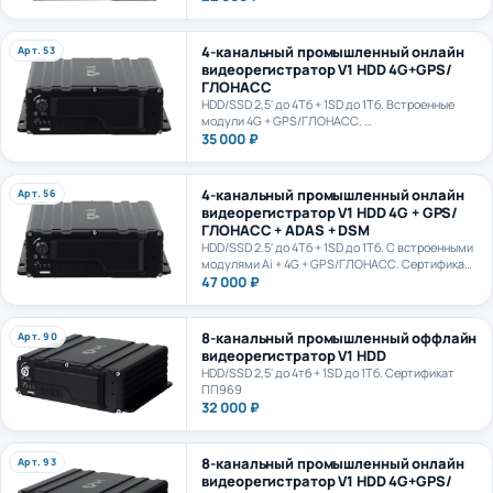
4-канальный промышленный онлайн
Арт. 53
видеорегистратор V1 HDD 4G+GPS/
ГЛОНАСС
HDD/SSD 2,5' до 4Тб + 1SD до 1Тб. Встроенные
модули 4G + GPS/ГЛОНАСС.
Сертификат ПП969
35 000 ₽
4-канальный промышленный онлайн
Арт. 56
видеорегистратор V1 HDD 4G + GPS/
ГЛОНАСС + ADAS + DSM
HDD/SSD 2.5' до 4Тб + 1SD до 1Тб. С встроенными
модулями Ai + 4G + GPS/ГЛОНАСС. Сертификат
ПП969. Сертификат ИИ ГОСТ Р 70885-2023
47 000 ₽
8-канальный промышленный оффлайн
Арт. 90
видеорегистратор V1 HDD
HDD/SSD 2,5' до 4тб + 1SD до 1Тб. Сертификат
ПП969
32 000 ₽
8-канальный промышленный онлайн
Арт. 93
видеорегистратор V1 HDD 4G+GPS/
ГЛОНАСС