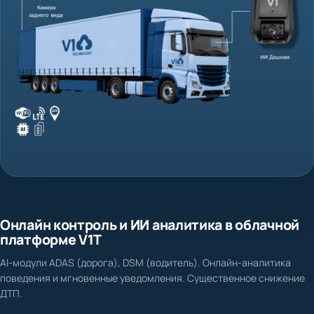
Онлайн контроль и ИИ аналитика в облачной
платформе V1T
AI-модули ADAS (дорога), DSM (водитель). Онлайн-аналитика
поведения и мгновенные уведомления. Существенное снижение
ДТП.
Нет доказательной базы при ДТП и спорных ситуациях
Фиксация столкновения, схода с полосы, несоблюдения дистанции