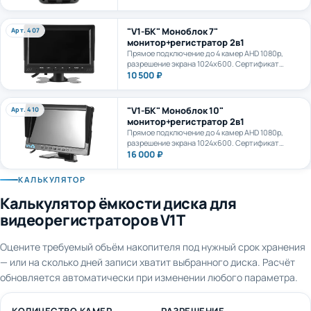
камеру. AI+LTE + GPS + WiFi. Карта формата
microSD до 1Тб.
"V1-БК" Моноблок 7"
Арт. 407
монитор+регистратор 2в1
Прямое подключение до 4 камер AHD 1080p,
разрешение экрана 1024х600. Сертификат
ПП969.
10 500 ₽
"V1-БК" Моноблок 10"
Арт. 410
монитор+регистратор 2в1
Прямое подключение до 4 камер AHD 1080p,
разрешение экрана 1024х600. Сертификат
ПП969.
16 000 ₽
КАЛЬКУЛЯТОР
Калькулятор ёмкости диска для
видеорегистраторов V1T
Оцените требуемый объём накопителя под нужный срок хранения
— или на сколько дней записи хватит выбранного диска. Расчёт
обновляется автоматически при изменении любого параметра.
КОЛИЧЕСТВО КАМЕР
РАЗРЕШЕНИЕ