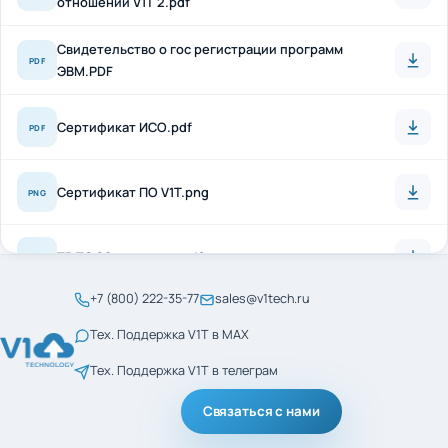
Свидетельство о гос регистрации программ
PDF
ЭВМ.PDF
Сертификат ИСО.pdf
PDF
Сертификат ПО V1T.png
PNG
ТР ТС 20 + антисон.pdf
PDF
+7 (800) 222-35-77
sales@v1tech.ru
Сертификат_ГОСТ_Р_56404-2021.pdf
PDF
Тех. Поддержка V1T в MAX
Тех. Поддержка V1T в телеграм
Сертификат_ГОСТ_Р_ИСО_9001-2015.pdf
PDF
Связаться с нами
менеджмент кач ИСО
PDF