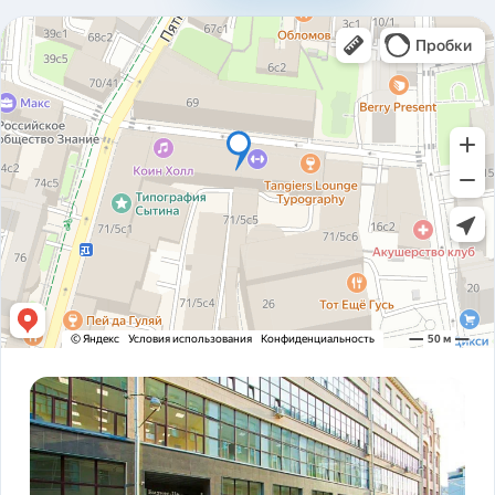
310ad8bfc93ab2136c4806366e161517.pdf
Карточка предприятия ООО В1Т v5.2.pdf
PDF
Устав ООО В1Т 21.11.2023 v2.tif
TIF
! ЗАКОНОДАТЕЛЬСТВО ФЗ-16 и оснащение
PDF
транспорта.pdf
ADAS DSM Описание.pdf
PDF
ADAS DSM общая презентация.pdf
PDF
AI РЕШЕНИЯ и КЕЙСЫ РЕАЛИЗАЦИИ V1T.pdf
PDF