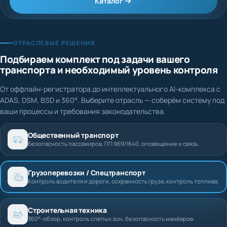
Каталог
ОТРАСЛЕВЫЕ РЕШЕНИЯ
Подбираем комплект под задачи вашего
транспорта и необходимый уровень контроля
От оффлайн-регистратора до интеллектуального AI-комплекса с
ADAS, DSM, BSD и 360°. Выберите отрасль — соберём систему под
ваши процессы и требования законодательства.
Общественный транспорт
Безопасность пассажиров, ПП 969/1640, оповещение и связь.
Грузоперевозки / Спецтранспорт
Контроль водителя и дороги, сохранность груза, контроль топлива.
Строительная техника
360°-обзор, контроль слепых зон, безопасность манёвров.