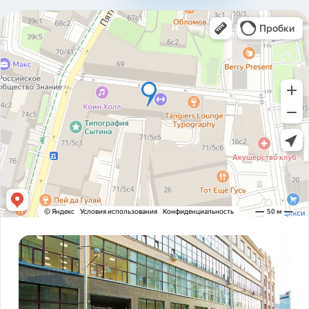
310ad8bfc93ab2136c4806366e161517.pdf
Карточка предприятия ООО В1Т v5.2.pdf
PDF
Устав ООО В1Т 21.11.2023 v2.tif
TIF
! ЗАКОНОДАТЕЛЬСТВО ФЗ-16 и оснащение
PDF
транспорта.pdf
ADAS DSM Описание.pdf
PDF
ADAS DSM общая презентация.pdf
PDF
AI РЕШЕНИЯ и КЕЙСЫ РЕАЛИЗАЦИИ V1T.pdf
PDF