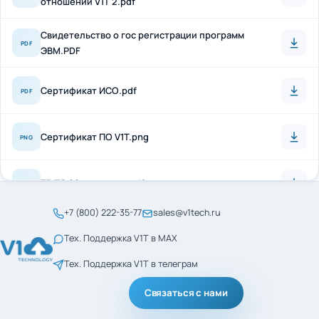
Свидетельство о гос регистрации программ
PDF
ЭВМ.PDF
Сертификат ИСО.pdf
PDF
Сертификат ПО V1T.png
PNG
ТР ТС 20 + антисон.pdf
PDF
+7 (800) 222-35-77
sales@v1tech.ru
Сертификат_ГОСТ_Р_56404-2021.pdf
PDF
Тех. Поддержка V1T в MAX
Тех. Поддержка V1T в телеграм
Сертификат_ГОСТ_Р_ИСО_9001-2015.pdf
PDF
Связаться с нами
менеджмент кач ИСО
PDF