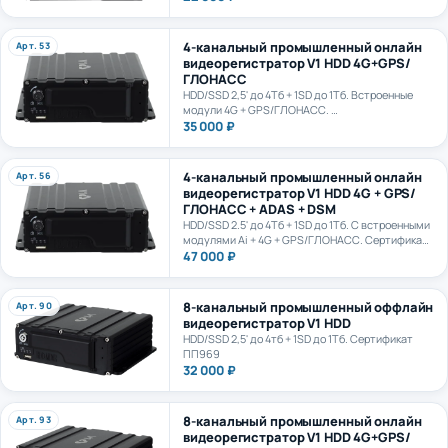
4-канальный промышленный онлайн
Арт. 53
видеорегистратор V1 HDD 4G+GPS/
ГЛОНАСС
HDD/SSD 2,5' до 4Тб + 1SD до 1Тб. Встроенные
модули 4G + GPS/ГЛОНАСС.
Сертификат ПП969
35 000 ₽
4-канальный промышленный онлайн
Арт. 56
видеорегистратор V1 HDD 4G + GPS/
ГЛОНАСС + ADAS + DSM
HDD/SSD 2.5' до 4Тб + 1SD до 1Тб. С встроенными
модулями Ai + 4G + GPS/ГЛОНАСС. Сертификат
ПП969. Сертификат ИИ ГОСТ Р 70885-2023
47 000 ₽
8-канальный промышленный оффлайн
Арт. 90
видеорегистратор V1 HDD
HDD/SSD 2,5' до 4тб + 1SD до 1Тб. Сертификат
ПП969
32 000 ₽
8-канальный промышленный онлайн
Арт. 93
видеорегистратор V1 HDD 4G+GPS/
ГЛОНАСС