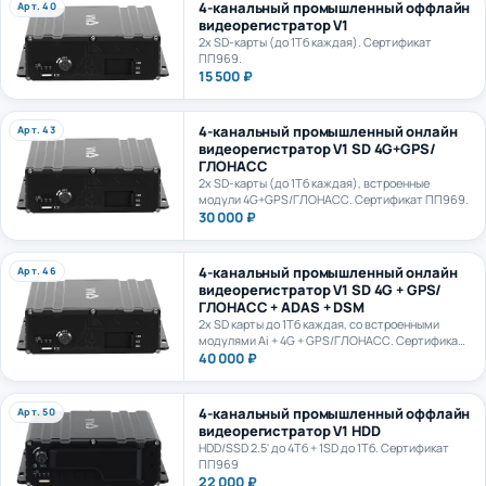
видеорегистратор V1
2х SD-карты (до 1Тб каждая). Сертификат
ПП969.
15 500 ₽
4-канальный промышленный онлайн
Арт. 43
видеорегистратор V1 SD 4G+GPS/
ГЛОНАСС
2х SD-карты (до 1Тб каждая), встроенные
модули 4G+GPS/ГЛОНАСС. Сертификат ПП969.
30 000 ₽
4-канальный промышленный онлайн
Арт. 46
видеорегистратор V1 SD 4G + GPS/
ГЛОНАСС + ADAS + DSM
2х SD карты до 1Тб каждая, со встроенными
модулями Ai + 4G + GPS/ГЛОНАСС. Сертификат
ПП969.
40 000 ₽
4-канальный промышленный оффлайн
Арт. 50
видеорегистратор V1 HDD
HDD/SSD 2.5' до 4Тб + 1SD до 1Тб. Сертификат
ПП969
22 000 ₽