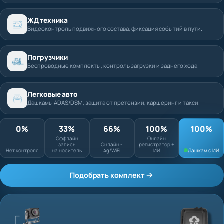
ЖД техника
Видеоконтроль подвижного состава, фиксация событий в пути.
Погрузчики
Беспроводные комплекты, контроль загрузки и заднего хода.
Легковые авто
Дашкамы ADAS/DSM, защита от претензий, каршеринг и такси.
0%
33%
66%
100%
Оффлайн запись
Онлайн
Нет контроля
на носитель
Онлайн - 4g/WiFi
регистратор + ИИ
Подобрать комплект