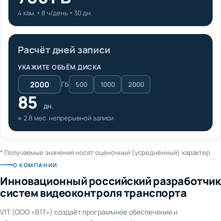
4 кам. × 8 ч/день × 30 дн.
Расчёт дней записи
УКАЖИТЕ ОБЪЁМ ДИСКА
Гб
500
1000
2000
85
дн.
≈ 2.8 мес. непрерывной записи
* Получаемые значения носят оценочный (усреднённый) характер.
О КОМПАНИИ
Инновационный российский разработчик
систем видеоконтроля транспорта
V1T (ООО «В1Т») создаёт программное обеспечение и
оборудование для видеонаблюдения и AI-аналитики на