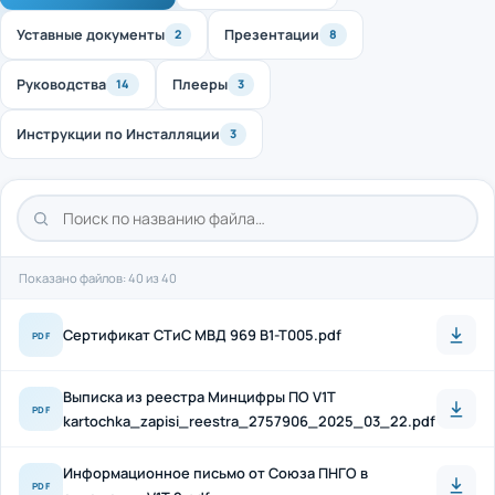
Уставные документы
Презентации
2
8
Руководства
Плееры
14
3
Инструкции по Инсталляции
3
Показано файлов: 40 из 40
Cертификат СТиС МВД 969 B1-T005.pdf
PDF
Выписка из реестра Минцифры ПО V1T
PDF
kartochka_zapisi_reestra_2757906_2025_03_22.pdf
Информационное письмо от Союза ПНГО в
PDF
отношении V1T 2.pdf