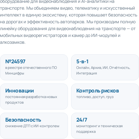
транспорте. Мы объединяем видео, телематику и искусственный
интеллект в единую экосистему, которая повышает безопасность
на дорогах и эффективность автопарков. Мы производим полную
линейку оборудования для видеонаблюдения на транспорте — от
мобильных видеорегистраторов и камер до ИИ-модулей и
алкозамков.
№
24597
5
-в-1
в реестре отечественного ПО
Онлайн, Архив, ИИ, Отчётность,
Минцифры
Интеграция
Инновации
Контроль рисков
постоянная разработка новых
топливо, доступ, груз
продуктов
Безопасность
24/7
снижение ДТП с ИИ-контролем
мониторинг и техническая
поддержка