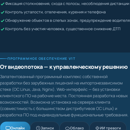
Жалобы невозможно подтвердить или опровергнуть
Контроль усталости, отвлечения, курения и телефона
Водитель может скрывать нарушения
Обнаружение объектов в слепых зонах, предупреждение водителя
Контроль без участия человека, существенное снижение ДТП
ПРОГРАММНОЕ ОБЕСПЕЧЕНИЕ V1T
От видеопотока — к управленческому решению
Запатентованный программный комплекс собственной
разработки без зарубежных лицензий на импортонезависимом
стеке (ОС Linux, Java, Nginx). Web-интерфейс — без установки
клиентского ПО на рабочие места. Постоянная разработка новых
возможностей. Возможна установка на сервера клиента
(совместимость с большинством дистрибутивов ОС Linux) и
разработка ПО под индивидуальные функциональные требования.
Онлайн
Записи
Облако
ИИ тревоги