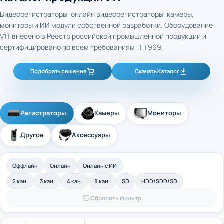
Видеорегистраторы, онлайн видеорегистраторы, камеры,
мониторы и ИИ модули собственной разработки. Оборудование
V1T внесено в Реестр российской промышленной продукции и
сертифицировано по всем требованиям ПП 969.
Подобрать решение
Скачать Каталог
Регистраторы
Камеры
Мониторы
Другое
Аксессуары
Оффлайн
Онлайн
Онлайн с ИИ
2 кан.
3 кан.
4 кан.
8 кан.
SD
HDD/SDD/SD
Сбросить фильтр
4-канальный промышленный оффлайн
Арт. 40