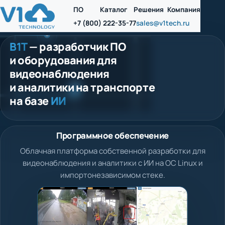
ПО
Каталог
Решения
Компания
+7 (800) 222-35-77
sales@v1tech.ru
В1Т
— разработчик ПО
и оборудования для
видеонаблюдения
и аналитики на транспорте
на базе
ИИ
Программное обеспечение
Облачная платформа собственной разработки для
видеонаблюдения и аналитики с ИИ на ОС Linux и
импортонезависимом стеке.