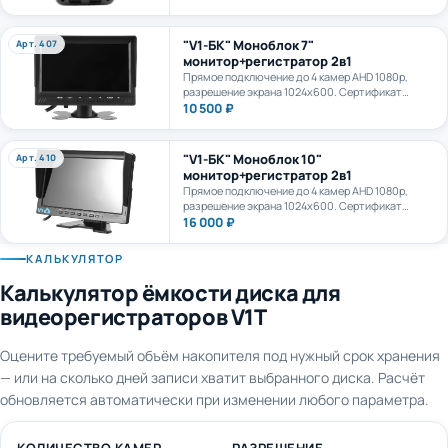
камеру. AI+LTE + GPS + WiFi. Карта формата
microSD до 1Тб.
"V1-БК" Моноблок 7"
Арт. 407
монитор+регистратор 2в1
Прямое подключение до 4 камер AHD 1080p,
разрешение экрана 1024х600. Сертификат
ПП969.
10 500 ₽
"V1-БК" Моноблок 10"
Арт. 410
монитор+регистратор 2в1
Прямое подключение до 4 камер AHD 1080p,
разрешение экрана 1024х600. Сертификат
ПП969.
16 000 ₽
КАЛЬКУЛЯТОР
Калькулятор ёмкости диска для
видеорегистраторов V1T
Оцените требуемый объём накопителя под нужный срок хранения
— или на сколько дней записи хватит выбранного диска. Расчёт
обновляется автоматически при изменении любого параметра.
КОЛИЧЕСТВО КАМЕР
РАЗРЕШЕНИЕ