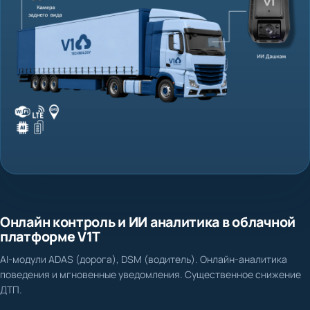
Онлайн контроль и ИИ аналитика в облачной
платформе V1T
AI-модули ADAS (дорога), DSM (водитель). Онлайн-аналитика
поведения и мгновенные уведомления. Существенное снижение
ДТП.
Нет доказательной базы при ДТП и спорных ситуациях
Фиксация столкновения, схода с полосы, несоблюдения дистанции