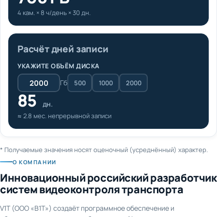
4 кам. × 8 ч/день × 30 дн.
Расчёт дней записи
УКАЖИТЕ ОБЪЁМ ДИСКА
Гб
500
1000
2000
85
дн.
≈ 2.8 мес. непрерывной записи
* Получаемые значения носят оценочный (усреднённый) характер.
О КОМПАНИИ
Инновационный российский разработчик
систем видеоконтроля транспорта
V1T (ООО «В1Т») создаёт программное обеспечение и
оборудование для видеонаблюдения и AI-аналитики на