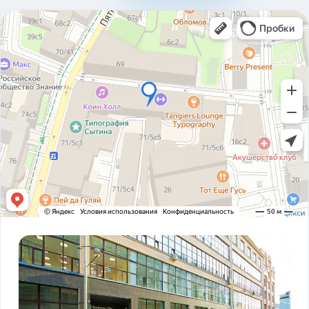
310ad8bfc93ab2136c4806366e161517.pdf
Карточка предприятия ООО В1Т v5.2.pdf
PDF
Устав ООО В1Т 21.11.2023 v2.tif
TIF
! ЗАКОНОДАТЕЛЬСТВО ФЗ-16 и оснащение
PDF
транспорта.pdf
ADAS DSM Описание.pdf
PDF
ADAS DSM общая презентация.pdf
PDF
AI РЕШЕНИЯ и КЕЙСЫ РЕАЛИЗАЦИИ V1T.pdf
PDF