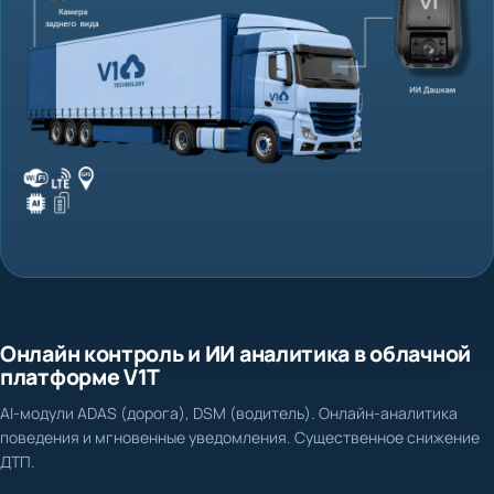
Онлайн контроль и ИИ аналитика в облачной
платформе V1T
AI-модули ADAS (дорога), DSM (водитель). Онлайн-аналитика
поведения и мгновенные уведомления. Существенное снижение
ДТП.
Нет доказательной базы при ДТП и спорных ситуациях
Фиксация столкновения, схода с полосы, несоблюдения дистанции