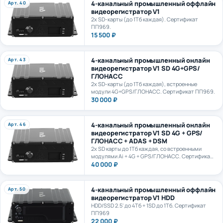
видеорегистратор V1
2х SD-карты (до 1Тб каждая). Сертификат
ПП969.
15 500 ₽
4-канальный промышленный онлайн
Арт. 43
видеорегистратор V1 SD 4G+GPS/
ГЛОНАСС
2х SD-карты (до 1Тб каждая), встроенные
модули 4G+GPS/ГЛОНАСС. Сертификат ПП969.
30 000 ₽
4-канальный промышленный онлайн
Арт. 46
видеорегистратор V1 SD 4G + GPS/
ГЛОНАСС + ADAS + DSM
2х SD карты до 1Тб каждая, со встроенными
модулями Ai + 4G + GPS/ГЛОНАСС. Сертификат
ПП969.
40 000 ₽
4-канальный промышленный оффлайн
Арт. 50
видеорегистратор V1 HDD
HDD/SSD 2.5' до 4Тб + 1SD до 1Тб. Сертификат
ПП969
22 000 ₽