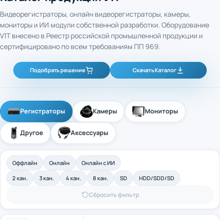
Видеорегистраторы, онлайн видеорегистраторы, камеры,
мониторы и ИИ модули собственной разработки. Оборудование
V1T внесено в Реестр российской промышленной продукции и
сертифицировано по всем требованиям ПП 969.
Подобрать решение
Скачать Каталог
Регистраторы
Камеры
Мониторы
Другое
Аксессуары
Оффлайн
Онлайн
Онлайн с ИИ
2 кан.
3 кан.
4 кан.
8 кан.
SD
HDD/SDD/SD
Сбросить фильтр
4-канальный промышленный оффлайн
Арт. 40