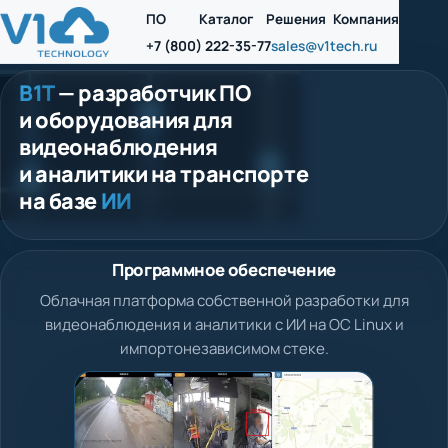
ПО
Каталог
Решения
Компания
+7 (800) 222-35-77
sales@v1tech.ru
В1Т
— разработчик ПО
и оборудования для
видеонаблюдения
и аналитики на транспорте
на базе
ИИ
Программное обеспечение
Облачная платформа собственной разработки для
видеонаблюдения и аналитики с ИИ на ОС Linux и
импортонезависимом стеке.