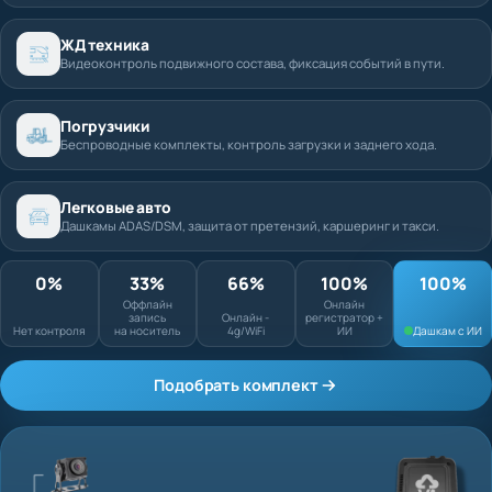
ЖД техника
Видеоконтроль подвижного состава, фиксация событий в пути.
Погрузчики
Беспроводные комплекты, контроль загрузки и заднего хода.
Легковые авто
Дашкамы ADAS/DSM, защита от претензий, каршеринг и такси.
0%
33%
66%
100%
Оффлайн запись
Онлайн
Нет контроля
на носитель
Онлайн - 4g/WiFi
регистратор + ИИ
Подобрать комплект