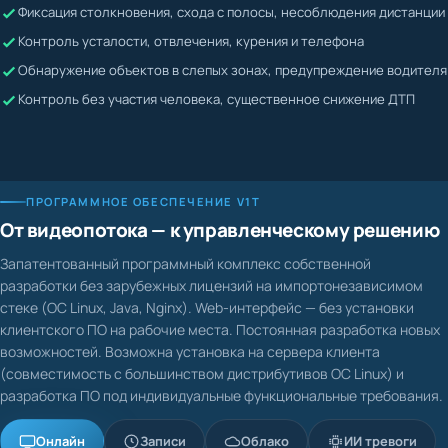
Жалобы невозможно подтвердить или опровергнуть
Контроль усталости, отвлечения, курения и телефона
Водитель может скрывать нарушения
Обнаружение объектов в слепых зонах, предупреждение водителя
Контроль без участия человека, существенное снижение ДТП
ПРОГРАММНОЕ ОБЕСПЕЧЕНИЕ V1T
От видеопотока — к управленческому решению
Запатентованный программный комплекс собственной
разработки без зарубежных лицензий на импортонезависимом
стеке (ОС Linux, Java, Nginx). Web-интерфейс — без установки
клиентского ПО на рабочие места. Постоянная разработка новых
возможностей. Возможна установка на сервера клиента
(совместимость с большинством дистрибутивов ОС Linux) и
разработка ПО под индивидуальные функциональные требования.
Онлайн
Записи
Облако
ИИ тревоги