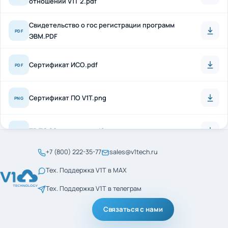
Свидетельство о гос регистрации программ
PDF
ЭВМ.PDF
Сертификат ИСО.pdf
PDF
Сертификат ПО V1T.png
PNG
ТР ТС 20 + антисон.pdf
PDF
+7 (800) 222-35-77
sales@v1tech.ru
Сертификат_ГОСТ_Р_56404-2021.pdf
PDF
Тех. Поддержка V1T в MAX
Тех. Поддержка V1T в телеграм
Сертификат_ГОСТ_Р_ИСО_9001-2015.pdf
PDF
Связаться с нами
менеджмент кач ИСО
PDF