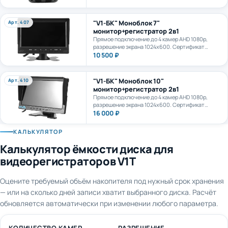
камеру. AI+LTE + GPS + WiFi. Карта формата
microSD до 1Тб.
"V1-БК" Моноблок 7"
Арт. 407
монитор+регистратор 2в1
Прямое подключение до 4 камер AHD 1080p,
разрешение экрана 1024х600. Сертификат
ПП969.
10 500 ₽
"V1-БК" Моноблок 10"
Арт. 410
монитор+регистратор 2в1
Прямое подключение до 4 камер AHD 1080p,
разрешение экрана 1024х600. Сертификат
ПП969.
16 000 ₽
КАЛЬКУЛЯТОР
Калькулятор ёмкости диска для
видеорегистраторов V1T
Оцените требуемый объём накопителя под нужный срок хранения
— или на сколько дней записи хватит выбранного диска. Расчёт
обновляется автоматически при изменении любого параметра.
КОЛИЧЕСТВО КАМЕР
РАЗРЕШЕНИЕ