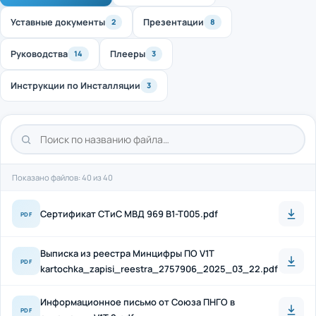
Уставные документы
Презентации
2
8
Руководства
Плееры
14
3
Инструкции по Инсталляции
3
Показано файлов: 40 из 40
Cертификат СТиС МВД 969 B1-T005.pdf
PDF
Выписка из реестра Минцифры ПО V1T
PDF
kartochka_zapisi_reestra_2757906_2025_03_22.pdf
Информационное письмо от Союза ПНГО в
PDF
отношении V1T 2.pdf