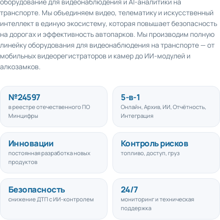
транспорте. Мы объединяем видео, телематику и искусственный
интеллект в единую экосистему, которая повышает безопасность
на дорогах и эффективность автопарков. Мы производим полную
линейку оборудования для видеонаблюдения на транспорте — от
мобильных видеорегистраторов и камер до ИИ-модулей и
алкозамков.
№
24597
5
-в-1
в реестре отечественного ПО
Онлайн, Архив, ИИ, Отчётность,
Минцифры
Интеграция
Инновации
Контроль рисков
постоянная разработка новых
топливо, доступ, груз
продуктов
Безопасность
24/7
снижение ДТП с ИИ-контролем
мониторинг и техническая
поддержка