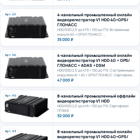
4-канальный промышленный онлайн
Арт. 53
видеорегистратор V1 HDD 4G+GPS/
ГЛОНАСС
HDD/SSD 2,5' до 4Тб + 1SD до 1Тб. Встроенные
модули 4G + GPS/ГЛОНАСС.
Сертификат ПП969
35 000 ₽
4-канальный промышленный онлайн
Арт. 56
видеорегистратор V1 HDD 4G + GPS/
ГЛОНАСС + ADAS + DSM
HDD/SSD 2.5' до 4Тб + 1SD до 1Тб. С встроенными
модулями Ai + 4G + GPS/ГЛОНАСС. Сертификат
ПП969. Сертификат ИИ ГОСТ Р 70885-2023
47 000 ₽
8-канальный промышленный оффлайн
Арт. 90
видеорегистратор V1 HDD
HDD/SSD 2,5' до 4тб + 1SD до 1Тб. Сертификат
ПП969
32 000 ₽
8-канальный промышленный онлайн
Арт. 93
видеорегистратор V1 HDD 4G+GPS/
ГЛОНАСС