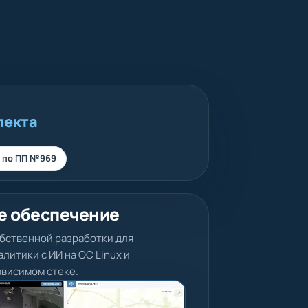
лекта
 по ПП №969
е обеспечение
бственной разработки для
литики с ИИ на ОС Linux и
висимом стеке.