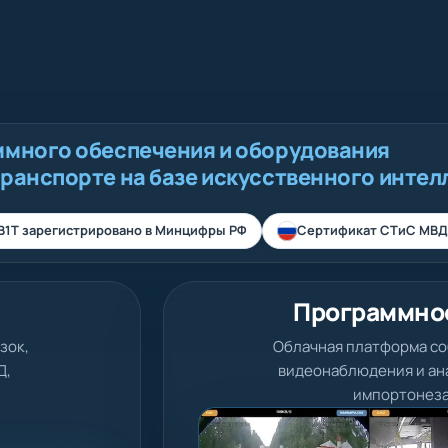
ммного обеспечения и оборудования
транспорте на базе искусственного интел
В1Т зарегистрировано в Минцифры РФ
Сертификат СТиС МВД
Программно
зок,
Облачная платформа со
Д,
видеонаблюдения и ана
импортонеза