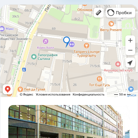
310ad8bfc93ab2136c4806366e161517.pdf
Карточка предприятия ООО В1Т v5.2.pdf
PDF
Устав ООО В1Т 21.11.2023 v2.tif
TIF
! ЗАКОНОДАТЕЛЬСТВО ФЗ-16 и оснащение
PDF
транспорта.pdf
ADAS DSM Описание.pdf
PDF
ADAS DSM общая презентация.pdf
PDF
AI РЕШЕНИЯ и КЕЙСЫ РЕАЛИЗАЦИИ V1T.pdf
PDF