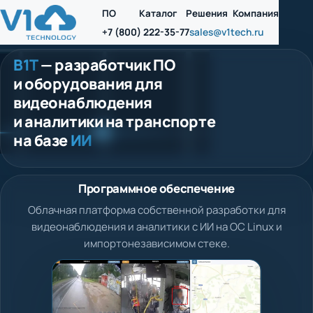
ПО
Каталог
Решения
Компания
+7 (800) 222-35-77
sales@v1tech.ru
В1Т
— разработчик ПО
и оборудования для
видеонаблюдения
и аналитики на транспорте
на базе
ИИ
Программное обеспечение
Облачная платформа собственной разработки для
видеонаблюдения и аналитики с ИИ на ОС Linux и
импортонезависимом стеке.