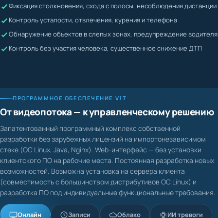
Жалобы невозможно подтвердить или опровергнуть
Контроль усталости, отвлечения, курения и телефона
Водитель может скрывать нарушения
Обнаружение объектов в слепых зонах, предупреждение водителя
Контроль без участия человека, существенное снижение ДТП
ПРОГРАММНОЕ ОБЕСПЕЧЕНИЕ V1T
От видеопотока — к управленческому решению
Запатентованный программный комплекс собственной
разработки без зарубежных лицензий на импортонезависимом
стеке (ОС Linux, Java, Nginx). Web-интерфейс — без установки
клиентского ПО на рабочие места. Постоянная разработка новых
возможностей. Возможна установка на сервера клиента
(совместимость с большинством дистрибутивов ОС Linux) и
разработка ПО под индивидуальные функциональные требования.
Онлайн
Записи
Облако
ИИ тревоги