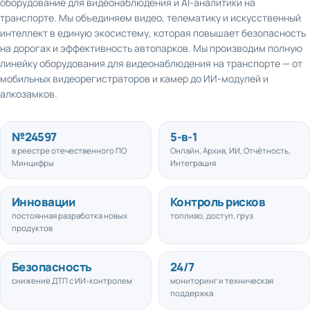
транспорте. Мы объединяем видео, телематику и искусственный
интеллект в единую экосистему, которая повышает безопасность
на дорогах и эффективность автопарков. Мы производим полную
линейку оборудования для видеонаблюдения на транспорте — от
мобильных видеорегистраторов и камер до ИИ-модулей и
алкозамков.
№
24597
5
-в-1
в реестре отечественного ПО
Онлайн, Архив, ИИ, Отчётность,
Минцифры
Интеграция
Инновации
Контроль рисков
постоянная разработка новых
топливо, доступ, груз
продуктов
Безопасность
24/7
снижение ДТП с ИИ-контролем
мониторинг и техническая
поддержка