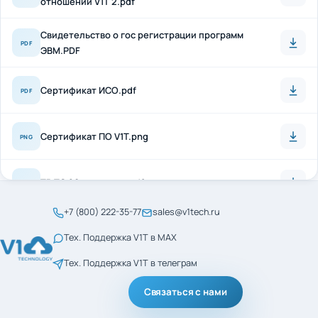
Свидетельство о гос регистрации программ
PDF
ЭВМ.PDF
Сертификат ИСО.pdf
PDF
Сертификат ПО V1T.png
PNG
ТР ТС 20 + антисон.pdf
PDF
+7 (800) 222-35-77
sales@v1tech.ru
Сертификат_ГОСТ_Р_56404-2021.pdf
PDF
Тех. Поддержка V1T в MAX
Тех. Поддержка V1T в телеграм
Сертификат_ГОСТ_Р_ИСО_9001-2015.pdf
PDF
Связаться с нами
менеджмент кач ИСО
PDF