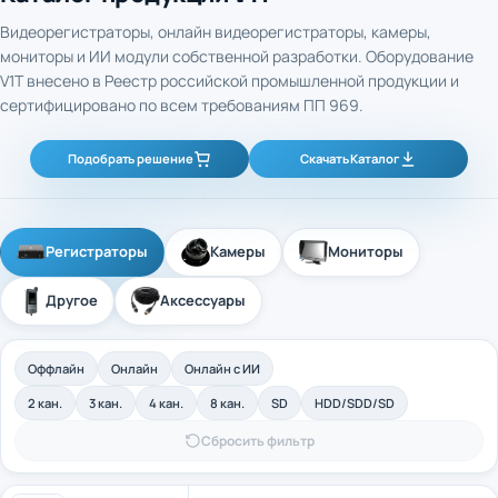
Видеорегистраторы, онлайн видеорегистраторы, камеры,
мониторы и ИИ модули собственной разработки. Оборудование
V1T внесено в Реестр российской промышленной продукции и
сертифицировано по всем требованиям ПП 969.
Подобрать решение
Скачать Каталог
Регистраторы
Камеры
Мониторы
Другое
Аксессуары
Оффлайн
Онлайн
Онлайн с ИИ
2 кан.
3 кан.
4 кан.
8 кан.
SD
HDD/SDD/SD
Сбросить фильтр
4-канальный промышленный оффлайн
Арт. 40