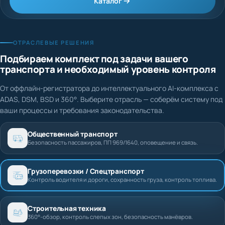
Каталог
ОТРАСЛЕВЫЕ РЕШЕНИЯ
Подбираем комплект под задачи вашего
транспорта и необходимый уровень контроля
От оффлайн-регистратора до интеллектуального AI-комплекса с
ADAS, DSM, BSD и 360°. Выберите отрасль — соберём систему под
ваши процессы и требования законодательства.
Общественный транспорт
Безопасность пассажиров, ПП 969/1640, оповещение и связь.
Грузоперевозки / Спецтранспорт
Контроль водителя и дороги, сохранность груза, контроль топлива.
Строительная техника
360°-обзор, контроль слепых зон, безопасность манёвров.