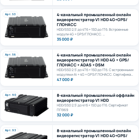
4-канальный промышленный онлайн
Арт. 53
видеорегистратор V1 HDD 4G+GPS/
ГЛОНАСС
HDD/SSD 2,5' до 4Тб + 1SD до 1Тб. Встроенные
модули 4G + GPS/ГЛОНАСС.
Сертификат ПП969
35 000 ₽
4-канальный промышленный онлайн
Арт. 56
видеорегистратор V1 HDD 4G + GPS/
ГЛОНАСС + ADAS + DSM
HDD/SSD 2.5' до 4Тб + 1SD до 1Тб. С встроенными
модулями Ai + 4G + GPS/ГЛОНАСС. Сертификат
ПП969. Сертификат ИИ ГОСТ Р 70885-2023
47 000 ₽
8-канальный промышленный оффлайн
Арт. 90
видеорегистратор V1 HDD
HDD/SSD 2,5' до 4тб + 1SD до 1Тб. Сертификат
ПП969
32 000 ₽
8-канальный промышленный онлайн
Арт. 93
видеорегистратор V1 HDD 4G+GPS/
ГЛОНАСС