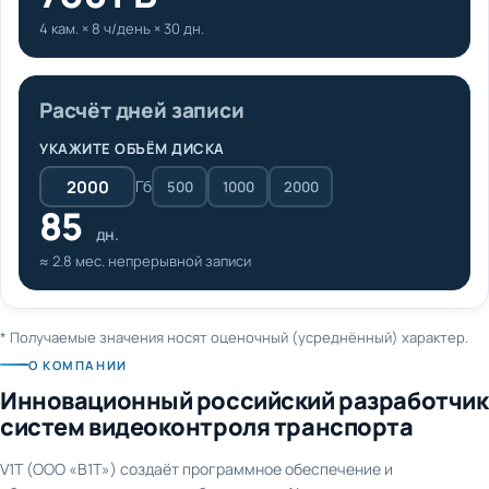
4 кам. × 8 ч/день × 30 дн.
Расчёт дней записи
УКАЖИТЕ ОБЪЁМ ДИСКА
Гб
500
1000
2000
85
дн.
≈ 2.8 мес. непрерывной записи
* Получаемые значения носят оценочный (усреднённый) характер.
О КОМПАНИИ
Инновационный российский разработчик
систем видеоконтроля транспорта
V1T (ООО «В1Т») создаёт программное обеспечение и
оборудование для видеонаблюдения и AI-аналитики на