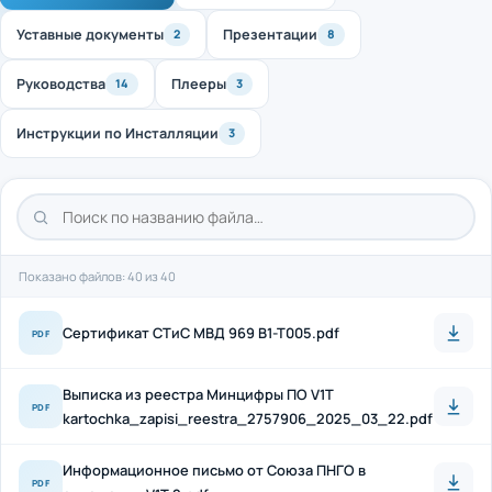
Уставные документы
Презентации
2
8
Руководства
Плееры
14
3
Инструкции по Инсталляции
3
Показано файлов: 40 из 40
Cертификат СТиС МВД 969 B1-T005.pdf
PDF
Выписка из реестра Минцифры ПО V1T
PDF
kartochka_zapisi_reestra_2757906_2025_03_22.pdf
Информационное письмо от Союза ПНГО в
PDF
отношении V1T 2.pdf