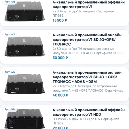
видеорегистратор V1
2х SD-карты (до 1Тб каждая). Сертификат
ПП969.
15 500 ₽
4-канальный промышленный онлайн
Арт. 43
видеорегистратор V1 SD 4G+GPS/
ГЛОНАСС
2х SD-карты (до 1Тб каждая), встроенные
модули 4G+GPS/ГЛОНАСС. Сертификат ПП969.
30 000 ₽
4-канальный промышленный онлайн
Арт. 46
видеорегистратор V1 SD 4G + GPS/
ГЛОНАСС + ADAS + DSM
2х SD карты до 1Тб каждая, со встроенными
модулями Ai + 4G + GPS/ГЛОНАСС. Сертификат
ПП969.
40 000 ₽
4-канальный промышленный оффлайн
Арт. 50
видеорегистратор V1 HDD
HDD/SSD 2.5' до 4Тб + 1SD до 1Тб. Сертификат
ПП969
22 000 ₽