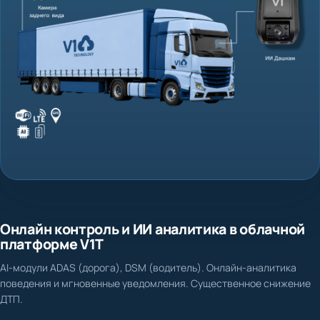
Онлайн контроль и ИИ аналитика в облачной
платформе V1T
AI-модули ADAS (дорога), DSM (водитель). Онлайн-аналитика
поведения и мгновенные уведомления. Существенное снижение
ДТП.
Нет доказательной базы при ДТП и спорных ситуациях
Фиксация столкновения, схода с полосы, несоблюдения дистанции