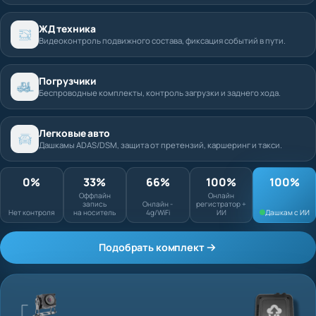
ЖД техника
Видеоконтроль подвижного состава, фиксация событий в пути.
Погрузчики
Беспроводные комплекты, контроль загрузки и заднего хода.
Легковые авто
Дашкамы ADAS/DSM, защита от претензий, каршеринг и такси.
0%
33%
66%
100%
Оффлайн запись
Онлайн
Нет контроля
на носитель
Онлайн - 4g/WiFi
регистратор + ИИ
Подобрать комплект