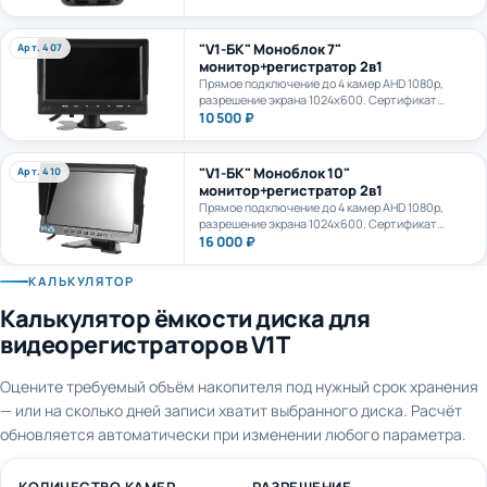
камеру. AI+LTE + GPS + WiFi. Карта формата
microSD до 1Тб.
"V1-БК" Моноблок 7"
Арт. 407
монитор+регистратор 2в1
Прямое подключение до 4 камер AHD 1080p,
разрешение экрана 1024х600. Сертификат
ПП969.
10 500 ₽
"V1-БК" Моноблок 10"
Арт. 410
монитор+регистратор 2в1
Прямое подключение до 4 камер AHD 1080p,
разрешение экрана 1024х600. Сертификат
ПП969.
16 000 ₽
КАЛЬКУЛЯТОР
Калькулятор ёмкости диска для
видеорегистраторов V1T
Оцените требуемый объём накопителя под нужный срок хранения
— или на сколько дней записи хватит выбранного диска. Расчёт
обновляется автоматически при изменении любого параметра.
КОЛИЧЕСТВО КАМЕР
РАЗРЕШЕНИЕ