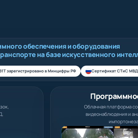
ммного обеспечения и оборудования
транспорте на базе искусственного интел
В1Т зарегистрировано в Минцифры РФ
Сертификат СТиС МВД
Программно
зок,
Облачная платформа со
Д,
видеонаблюдения и ана
импортонеза