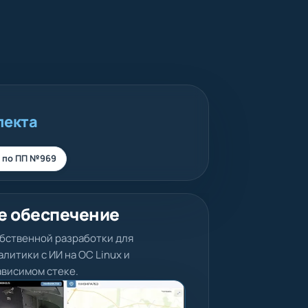
лекта
 по ПП №969
е обеспечение
бственной разработки для
литики с ИИ на ОС Linux и
висимом стеке.