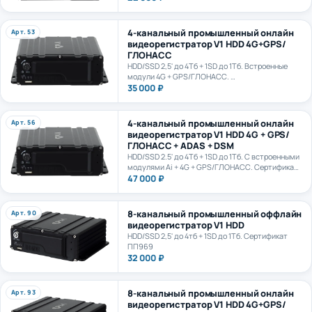
4-канальный промышленный онлайн
Арт. 53
видеорегистратор V1 HDD 4G+GPS/
ГЛОНАСС
HDD/SSD 2,5' до 4Тб + 1SD до 1Тб. Встроенные
модули 4G + GPS/ГЛОНАСС.
Сертификат ПП969
35 000 ₽
4-канальный промышленный онлайн
Арт. 56
видеорегистратор V1 HDD 4G + GPS/
ГЛОНАСС + ADAS + DSM
HDD/SSD 2.5' до 4Тб + 1SD до 1Тб. С встроенными
модулями Ai + 4G + GPS/ГЛОНАСС. Сертификат
ПП969. Сертификат ИИ ГОСТ Р 70885-2023
47 000 ₽
8-канальный промышленный оффлайн
Арт. 90
видеорегистратор V1 HDD
HDD/SSD 2,5' до 4тб + 1SD до 1Тб. Сертификат
ПП969
32 000 ₽
8-канальный промышленный онлайн
Арт. 93
видеорегистратор V1 HDD 4G+GPS/
ГЛОНАСС