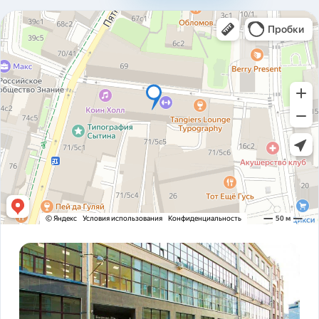
310ad8bfc93ab2136c4806366e161517.pdf
Карточка предприятия ООО В1Т v5.2.pdf
PDF
Устав ООО В1Т 21.11.2023 v2.tif
TIF
! ЗАКОНОДАТЕЛЬСТВО ФЗ-16 и оснащение
PDF
транспорта.pdf
ADAS DSM Описание.pdf
PDF
ADAS DSM общая презентация.pdf
PDF
AI РЕШЕНИЯ и КЕЙСЫ РЕАЛИЗАЦИИ V1T.pdf
PDF