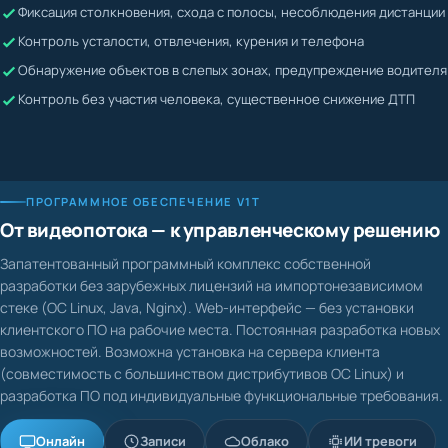
Жалобы невозможно подтвердить или опровергнуть
Контроль усталости, отвлечения, курения и телефона
Водитель может скрывать нарушения
Обнаружение объектов в слепых зонах, предупреждение водителя
Контроль без участия человека, существенное снижение ДТП
ПРОГРАММНОЕ ОБЕСПЕЧЕНИЕ V1T
От видеопотока — к управленческому решению
Запатентованный программный комплекс собственной
разработки без зарубежных лицензий на импортонезависимом
стеке (ОС Linux, Java, Nginx). Web-интерфейс — без установки
клиентского ПО на рабочие места. Постоянная разработка новых
возможностей. Возможна установка на сервера клиента
(совместимость с большинством дистрибутивов ОС Linux) и
разработка ПО под индивидуальные функциональные требования.
Онлайн
Записи
Облако
ИИ тревоги