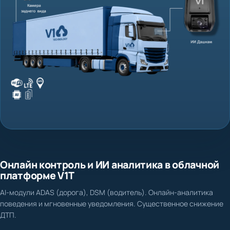
Онлайн контроль и ИИ аналитика в облачной
платформе V1T
AI-модули ADAS (дорога), DSM (водитель). Онлайн-аналитика
поведения и мгновенные уведомления. Существенное снижение
ДТП.
Нет доказательной базы при ДТП и спорных ситуациях
Фиксация столкновения, схода с полосы, несоблюдения дистанции