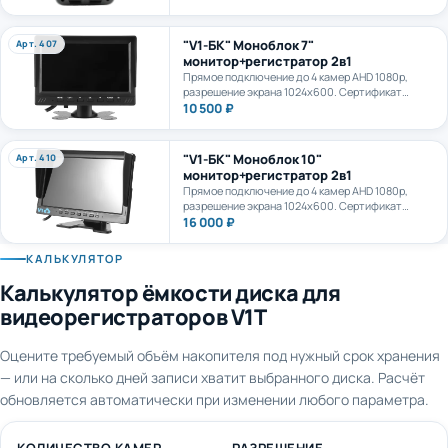
камеру. AI+LTE + GPS + WiFi. Карта формата
microSD до 1Тб.
"V1-БК" Моноблок 7"
Арт. 407
монитор+регистратор 2в1
Прямое подключение до 4 камер AHD 1080p,
разрешение экрана 1024х600. Сертификат
ПП969.
10 500 ₽
"V1-БК" Моноблок 10"
Арт. 410
монитор+регистратор 2в1
Прямое подключение до 4 камер AHD 1080p,
разрешение экрана 1024х600. Сертификат
ПП969.
16 000 ₽
КАЛЬКУЛЯТОР
Калькулятор ёмкости диска для
видеорегистраторов V1T
Оцените требуемый объём накопителя под нужный срок хранения
— или на сколько дней записи хватит выбранного диска. Расчёт
обновляется автоматически при изменении любого параметра.
КОЛИЧЕСТВО КАМЕР
РАЗРЕШЕНИЕ