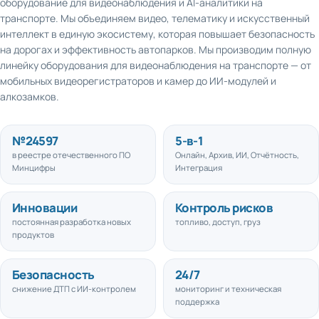
транспорте. Мы объединяем видео, телематику и искусственный
интеллект в единую экосистему, которая повышает безопасность
на дорогах и эффективность автопарков. Мы производим полную
линейку оборудования для видеонаблюдения на транспорте — от
мобильных видеорегистраторов и камер до ИИ-модулей и
алкозамков.
№
24597
5
-в-1
в реестре отечественного ПО
Онлайн, Архив, ИИ, Отчётность,
Минцифры
Интеграция
Инновации
Контроль рисков
постоянная разработка новых
топливо, доступ, груз
продуктов
Безопасность
24/7
снижение ДТП с ИИ-контролем
мониторинг и техническая
поддержка