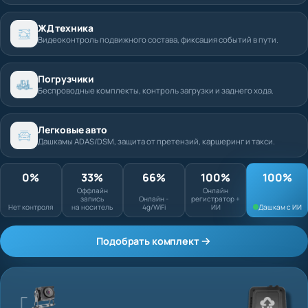
ЖД техника
Видеоконтроль подвижного состава, фиксация событий в пути.
Погрузчики
Беспроводные комплекты, контроль загрузки и заднего хода.
Легковые авто
Дашкамы ADAS/DSM, защита от претензий, каршеринг и такси.
0%
33%
66%
100%
Оффлайн запись
Онлайн
Нет контроля
на носитель
Онлайн - 4g/WiFi
регистратор + ИИ
Подобрать комплект