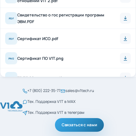
Свидетельство о гос регистрации программ
PDF
ЭВМ.PDF
Сертификат ИСО.pdf
PDF
Сертификат ПО V1T.png
PNG
ТР ТС 20 + антисон.pdf
PDF
+7 (800) 222-35-77
sales@v1tech.ru
Сертификат_ГОСТ_Р_56404-2021.pdf
PDF
Тех. Поддержка V1T в MAX
Тех. Поддержка V1T в телеграм
Сертификат_ГОСТ_Р_ИСО_9001-2015.pdf
PDF
Связаться с нами
менеджмент кач ИСО
PDF