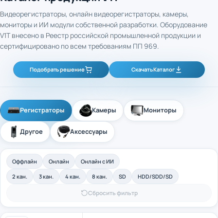
Видеорегистраторы, онлайн видеорегистраторы, камеры,
мониторы и ИИ модули собственной разработки. Оборудование
V1T внесено в Реестр российской промышленной продукции и
сертифицировано по всем требованиям ПП 969.
Подобрать решение
Скачать Каталог
Регистраторы
Камеры
Мониторы
Другое
Аксессуары
Оффлайн
Онлайн
Онлайн с ИИ
2 кан.
3 кан.
4 кан.
8 кан.
SD
HDD/SDD/SD
Сбросить фильтр
4-канальный промышленный оффлайн
Арт. 40