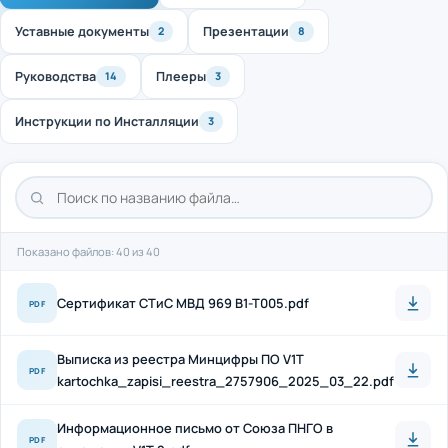
Уставные документы
Презентации
2
8
Руководства
Плееры
14
3
Инструкции по Инсталляции
3
Показано файлов: 40 из 40
Cертификат СТиС МВД 969 B1-T005.pdf
PDF
Выписка из реестра Минцифры ПО V1T
PDF
kartochka_zapisi_reestra_2757906_2025_03_22.pdf
Информационное письмо от Союза ПНГО в
PDF
отношении V1T 2.pdf