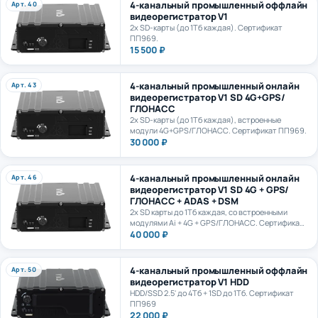
видеорегистратор V1
2х SD-карты (до 1Тб каждая). Сертификат
ПП969.
15 500 ₽
4-канальный промышленный онлайн
Арт. 43
видеорегистратор V1 SD 4G+GPS/
ГЛОНАСС
2х SD-карты (до 1Тб каждая), встроенные
модули 4G+GPS/ГЛОНАСС. Сертификат ПП969.
30 000 ₽
4-канальный промышленный онлайн
Арт. 46
видеорегистратор V1 SD 4G + GPS/
ГЛОНАСС + ADAS + DSM
2х SD карты до 1Тб каждая, со встроенными
модулями Ai + 4G + GPS/ГЛОНАСС. Сертификат
ПП969.
40 000 ₽
4-канальный промышленный оффлайн
Арт. 50
видеорегистратор V1 HDD
HDD/SSD 2.5' до 4Тб + 1SD до 1Тб. Сертификат
ПП969
22 000 ₽