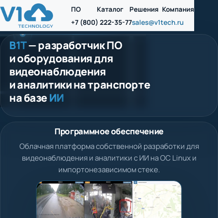
ПО
Каталог
Решения
Компания
+7 (800) 222-35-77
sales@v1tech.ru
В1Т
— разработчик ПО
и оборудования для
видеонаблюдения
и аналитики на транспорте
на базе
ИИ
Программное обеспечение
Облачная платформа собственной разработки для
видеонаблюдения и аналитики с ИИ на ОС Linux и
импортонезависимом стеке.