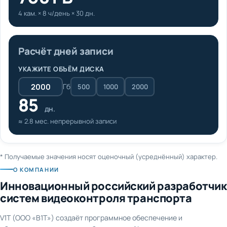
4 кам. × 8 ч/день × 30 дн.
Расчёт дней записи
УКАЖИТЕ ОБЪЁМ ДИСКА
Гб
500
1000
2000
85
дн.
≈ 2.8 мес. непрерывной записи
* Получаемые значения носят оценочный (усреднённый) характер.
О КОМПАНИИ
Инновационный российский разработчик
систем видеоконтроля транспорта
V1T (ООО «В1Т») создаёт программное обеспечение и
оборудование для видеонаблюдения и AI-аналитики на