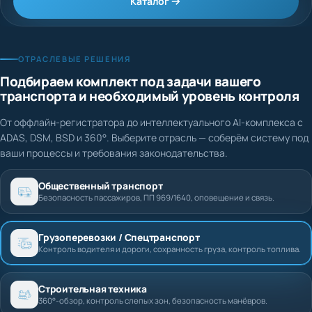
Каталог
ОТРАСЛЕВЫЕ РЕШЕНИЯ
Подбираем комплект под задачи вашего
транспорта и необходимый уровень контроля
От оффлайн-регистратора до интеллектуального AI-комплекса с
ADAS, DSM, BSD и 360°. Выберите отрасль — соберём систему под
ваши процессы и требования законодательства.
Общественный транспорт
Безопасность пассажиров, ПП 969/1640, оповещение и связь.
Грузоперевозки / Спецтранспорт
Контроль водителя и дороги, сохранность груза, контроль топлива.
Строительная техника
360°-обзор, контроль слепых зон, безопасность манёвров.