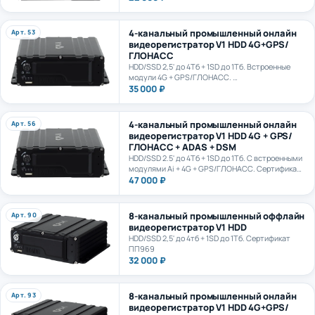
4-канальный промышленный онлайн
Арт. 53
видеорегистратор V1 HDD 4G+GPS/
ГЛОНАСС
HDD/SSD 2,5' до 4Тб + 1SD до 1Тб. Встроенные
модули 4G + GPS/ГЛОНАСС.
Сертификат ПП969
35 000 ₽
4-канальный промышленный онлайн
Арт. 56
видеорегистратор V1 HDD 4G + GPS/
ГЛОНАСС + ADAS + DSM
HDD/SSD 2.5' до 4Тб + 1SD до 1Тб. С встроенными
модулями Ai + 4G + GPS/ГЛОНАСС. Сертификат
ПП969. Сертификат ИИ ГОСТ Р 70885-2023
47 000 ₽
8-канальный промышленный оффлайн
Арт. 90
видеорегистратор V1 HDD
HDD/SSD 2,5' до 4тб + 1SD до 1Тб. Сертификат
ПП969
32 000 ₽
8-канальный промышленный онлайн
Арт. 93
видеорегистратор V1 HDD 4G+GPS/
ГЛОНАСС