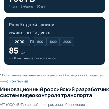
4 кам. × 8 ч/день × 30 дн.
Расчёт дней записи
УКАЖИТЕ ОБЪЁМ ДИСКА
Гб
500
1000
2000
85
дн.
≈ 2.8 мес. непрерывной записи
* Получаемые значения носят оценочный (усреднённый) характер.
О КОМПАНИИ
Инновационный российский разработчик
систем видеоконтроля транспорта
V1T (ООО «В1Т») создаёт программное обеспечение и
оборудование для видеонаблюдения и AI-аналитики на