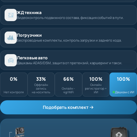
ЖД техника
Видеоконтроль подвижного состава, фиксация событий в пути.
Погрузчики
Беспроводные комплекты, контроль загрузки и заднего хода.
Легковые авто
Дашкамы ADAS/DSM, защита от претензий, каршеринг и такси.
0%
33%
66%
100%
Оффлайн запись
Онлайн
Нет контроля
на носитель
Онлайн - 4g/WiFi
регистратор + ИИ
Подобрать комплект