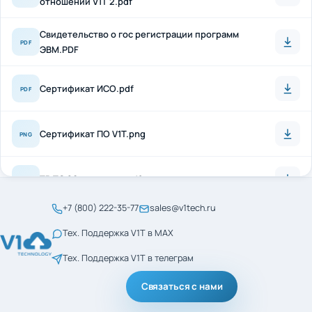
Свидетельство о гос регистрации программ
PDF
ЭВМ.PDF
Сертификат ИСО.pdf
PDF
Сертификат ПО V1T.png
PNG
ТР ТС 20 + антисон.pdf
PDF
+7 (800) 222-35-77
sales@v1tech.ru
Сертификат_ГОСТ_Р_56404-2021.pdf
PDF
Тех. Поддержка V1T в MAX
Тех. Поддержка V1T в телеграм
Сертификат_ГОСТ_Р_ИСО_9001-2015.pdf
PDF
Связаться с нами
менеджмент кач ИСО
PDF