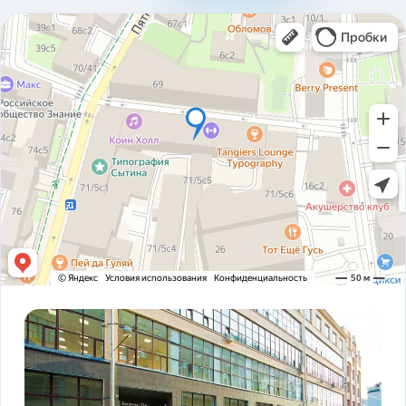
310ad8bfc93ab2136c4806366e161517.pdf
Карточка предприятия ООО В1Т v5.2.pdf
PDF
Устав ООО В1Т 21.11.2023 v2.tif
TIF
! ЗАКОНОДАТЕЛЬСТВО ФЗ-16 и оснащение
PDF
транспорта.pdf
ADAS DSM Описание.pdf
PDF
ADAS DSM общая презентация.pdf
PDF
AI РЕШЕНИЯ и КЕЙСЫ РЕАЛИЗАЦИИ V1T.pdf
PDF