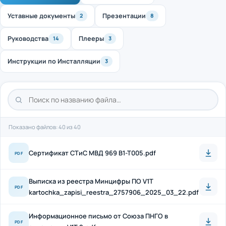
Уставные документы
Презентации
2
8
Руководства
Плееры
14
3
Инструкции по Инсталляции
3
Показано файлов: 40 из 40
Cертификат СТиС МВД 969 B1-T005.pdf
PDF
Выписка из реестра Минцифры ПО V1T
PDF
kartochka_zapisi_reestra_2757906_2025_03_22.pdf
Информационное письмо от Союза ПНГО в
PDF
отношении V1T 2.pdf