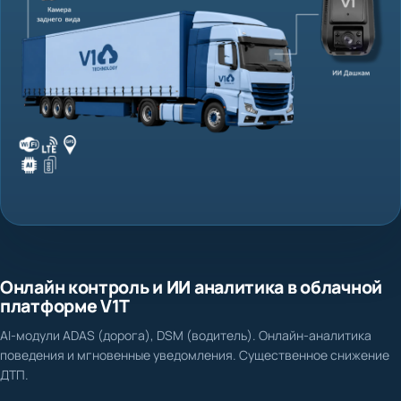
Онлайн контроль и ИИ аналитика в облачной
Транспорт без видеоконтроля
платформе V1T
«Слепая зона» для бизнеса: невозможно понять, что произошло
AI-модули ADAS (дорога), DSM (водитель). Онлайн-аналитика
на маршруте.
поведения и мгновенные уведомления. Существенное снижение
ПРОБЛЕМЫ
ДТП.
Нет доказательной базы при ДТП и спорных ситуациях