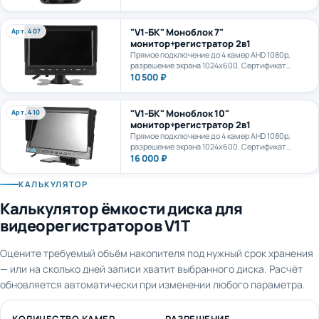
камеру. AI+LTE + GPS + WiFi. Карта формата
microSD до 1Тб.
"V1-БК" Моноблок 7"
Арт. 407
монитор+регистратор 2в1
Прямое подключение до 4 камер AHD 1080p,
разрешение экрана 1024х600. Сертификат
ПП969.
10 500 ₽
"V1-БК" Моноблок 10"
Арт. 410
монитор+регистратор 2в1
Прямое подключение до 4 камер AHD 1080p,
разрешение экрана 1024х600. Сертификат
ПП969.
16 000 ₽
КАЛЬКУЛЯТОР
Калькулятор ёмкости диска для
видеорегистраторов V1T
Оцените требуемый объём накопителя под нужный срок хранения
— или на сколько дней записи хватит выбранного диска. Расчёт
обновляется автоматически при изменении любого параметра.
КОЛИЧЕСТВО КАМЕР
РАЗРЕШЕНИЕ