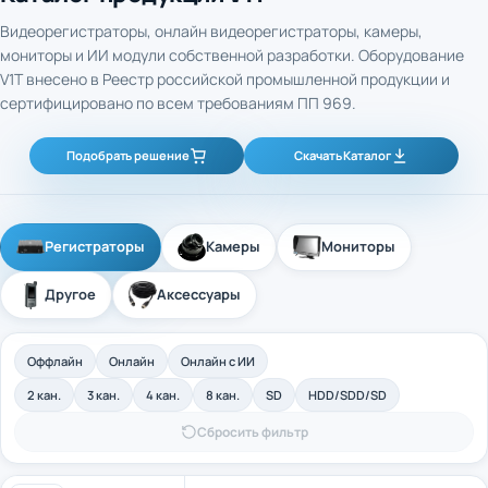
Видеорегистраторы, онлайн видеорегистраторы, камеры,
мониторы и ИИ модули собственной разработки. Оборудование
V1T внесено в Реестр российской промышленной продукции и
сертифицировано по всем требованиям ПП 969.
Подобрать решение
Скачать Каталог
Регистраторы
Камеры
Мониторы
Другое
Аксессуары
Оффлайн
Онлайн
Онлайн с ИИ
2 кан.
3 кан.
4 кан.
8 кан.
SD
HDD/SDD/SD
Сбросить фильтр
4-канальный промышленный оффлайн
Арт. 40