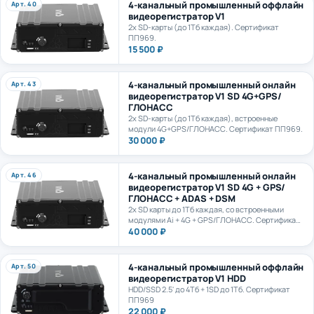
видеорегистратор V1
2х SD-карты (до 1Тб каждая). Сертификат
ПП969.
15 500 ₽
4-канальный промышленный онлайн
Арт. 43
видеорегистратор V1 SD 4G+GPS/
ГЛОНАСС
2х SD-карты (до 1Тб каждая), встроенные
модули 4G+GPS/ГЛОНАСС. Сертификат ПП969.
30 000 ₽
4-канальный промышленный онлайн
Арт. 46
видеорегистратор V1 SD 4G + GPS/
ГЛОНАСС + ADAS + DSM
2х SD карты до 1Тб каждая, со встроенными
модулями Ai + 4G + GPS/ГЛОНАСС. Сертификат
ПП969.
40 000 ₽
4-канальный промышленный оффлайн
Арт. 50
видеорегистратор V1 HDD
HDD/SSD 2.5' до 4Тб + 1SD до 1Тб. Сертификат
ПП969
22 000 ₽