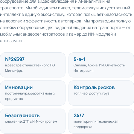
транспорте. Мы объединяем видео, телематику и искусственный
интеллект в единую экосистему, которая повышает безопасность
на дорогах и эффективность автопарков. Мы производим полную
линейку оборудования для видеонаблюдения на транспорте — от
мобильных видеорегистраторов и камер до ИИ-модулей и
алкозамков.
№
24597
5
-в-1
в реестре отечественного ПО
Онлайн, Архив, ИИ, Отчётность,
Минцифры
Интеграция
Инновации
Контроль рисков
постоянная разработка новых
топливо, доступ, груз
продуктов
Безопасность
24/7
снижение ДТП с ИИ-контролем
мониторинг и техническая
поддержка