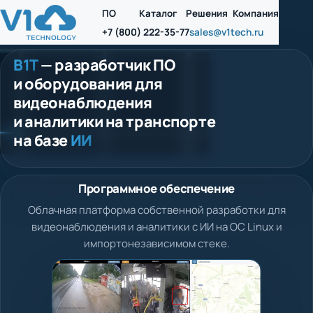
ПО
Каталог
Решения
Компания
+7 (800) 222-35-77
sales@v1tech.ru
В1Т
— разработчик ПО
и оборудования для
видеонаблюдения
и аналитики на транспорте
на базе
ИИ
Программное обеспечение
Облачная платформа собственной разработки для
видеонаблюдения и аналитики с ИИ на ОС Linux и
импортонезависимом стеке.