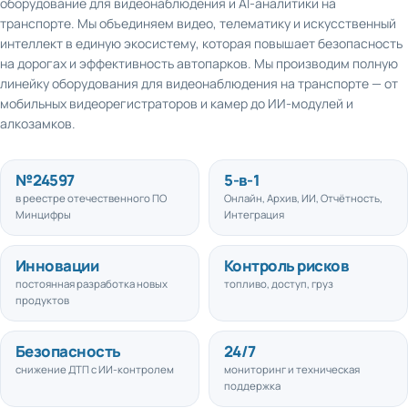
транспорте. Мы объединяем видео, телематику и искусственный
интеллект в единую экосистему, которая повышает безопасность
на дорогах и эффективность автопарков. Мы производим полную
линейку оборудования для видеонаблюдения на транспорте — от
мобильных видеорегистраторов и камер до ИИ-модулей и
алкозамков.
№
24597
5
-в-1
в реестре отечественного ПО
Онлайн, Архив, ИИ, Отчётность,
Минцифры
Интеграция
Инновации
Контроль рисков
постоянная разработка новых
топливо, доступ, груз
продуктов
Безопасность
24/7
снижение ДТП с ИИ-контролем
мониторинг и техническая
поддержка