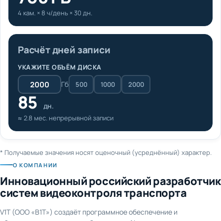
4 кам. × 8 ч/день × 30 дн.
Расчёт дней записи
УКАЖИТЕ ОБЪЁМ ДИСКА
Гб
500
1000
2000
85
дн.
≈ 2.8 мес. непрерывной записи
* Получаемые значения носят оценочный (усреднённый) характер.
О КОМПАНИИ
Инновационный российский разработчик
систем видеоконтроля транспорта
V1T (ООО «В1Т») создаёт программное обеспечение и
оборудование для видеонаблюдения и AI-аналитики на