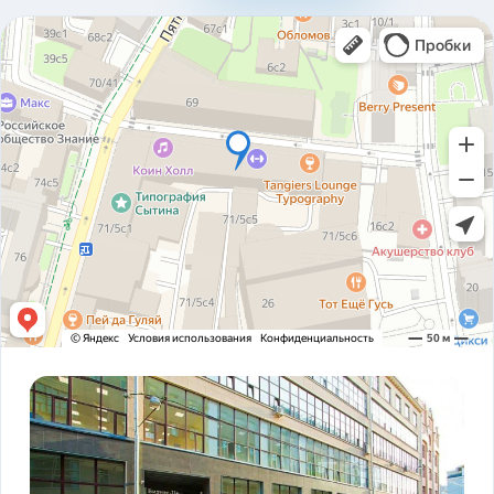
310ad8bfc93ab2136c4806366e161517.pdf
Карточка предприятия ООО В1Т v5.2.pdf
PDF
Устав ООО В1Т 21.11.2023 v2.tif
TIF
! ЗАКОНОДАТЕЛЬСТВО ФЗ-16 и оснащение
PDF
транспорта.pdf
ADAS DSM Описание.pdf
PDF
ADAS DSM общая презентация.pdf
PDF
AI РЕШЕНИЯ и КЕЙСЫ РЕАЛИЗАЦИИ V1T.pdf
PDF