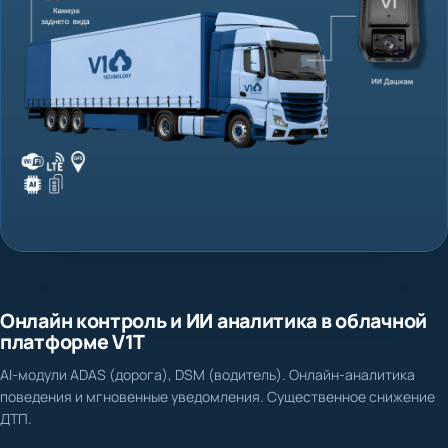
Онлайн контроль и ИИ аналитика в облачной
платформе V1T
AI-модули ADAS (дорога), DSM (водитель). Онлайн-аналитика
поведения и мгновенные уведомления. Существенное снижение
ДТП.
Нет доказательной базы при ДТП и спорных ситуациях
Фиксация столкновения, схода с полосы, несоблюдения дистанции