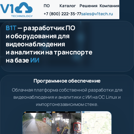
ПО
Каталог
Решения
Компания
+7 (800) 222-35-77
sales@v1tech.ru
В1Т
— разработчик ПО
и оборудования для
видеонаблюдения
и аналитики на транспорте
на базе
ИИ
Программное обеспечение
Облачная платформа собственной разработки для
видеонаблюдения и аналитики с ИИ на ОС Linux и
импортонезависимом стеке.