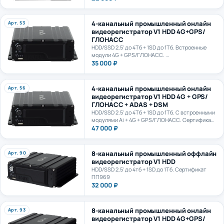
4-канальный промышленный онлайн
Арт. 53
видеорегистратор V1 HDD 4G+GPS/
ГЛОНАСС
HDD/SSD 2,5' до 4Тб + 1SD до 1Тб. Встроенные
модули 4G + GPS/ГЛОНАСС.
Сертификат ПП969
35 000 ₽
4-канальный промышленный онлайн
Арт. 56
видеорегистратор V1 HDD 4G + GPS/
ГЛОНАСС + ADAS + DSM
HDD/SSD 2.5' до 4Тб + 1SD до 1Тб. С встроенными
модулями Ai + 4G + GPS/ГЛОНАСС. Сертификат
ПП969. Сертификат ИИ ГОСТ Р 70885-2023
47 000 ₽
8-канальный промышленный оффлайн
Арт. 90
видеорегистратор V1 HDD
HDD/SSD 2,5' до 4тб + 1SD до 1Тб. Сертификат
ПП969
32 000 ₽
8-канальный промышленный онлайн
Арт. 93
видеорегистратор V1 HDD 4G+GPS/
ГЛОНАСС