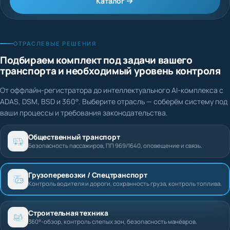
Каталог
ОТРАСЛЕВЫЕ РЕШЕНИЯ
Подбираем комплект под задачи вашего
транспорта и необходимый уровень контроля
От оффлайн-регистратора до интеллектуального AI-комплекса с
ADAS, DSM, BSD и 360°. Выберите отрасль — соберём систему под
ваши процессы и требования законодательства.
Общественный транспорт
Безопасность пассажиров, ПП 969/1640, оповещение и связь.
Грузоперевозки / Спецтранспорт
Контроль водителя и дороги, сохранность груза, контроль топлива.
Строительная техника
360°-обзор, контроль слепых зон, безопасность манёвров.