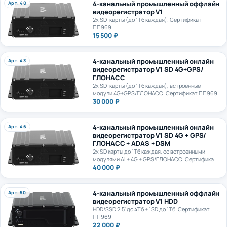
видеорегистратор V1
2х SD-карты (до 1Тб каждая). Сертификат
ПП969.
15 500 ₽
4-канальный промышленный онлайн
Арт. 43
видеорегистратор V1 SD 4G+GPS/
ГЛОНАСС
2х SD-карты (до 1Тб каждая), встроенные
модули 4G+GPS/ГЛОНАСС. Сертификат ПП969.
30 000 ₽
4-канальный промышленный онлайн
Арт. 46
видеорегистратор V1 SD 4G + GPS/
ГЛОНАСС + ADAS + DSM
2х SD карты до 1Тб каждая, со встроенными
модулями Ai + 4G + GPS/ГЛОНАСС. Сертификат
ПП969.
40 000 ₽
4-канальный промышленный оффлайн
Арт. 50
видеорегистратор V1 HDD
HDD/SSD 2.5' до 4Тб + 1SD до 1Тб. Сертификат
ПП969
22 000 ₽