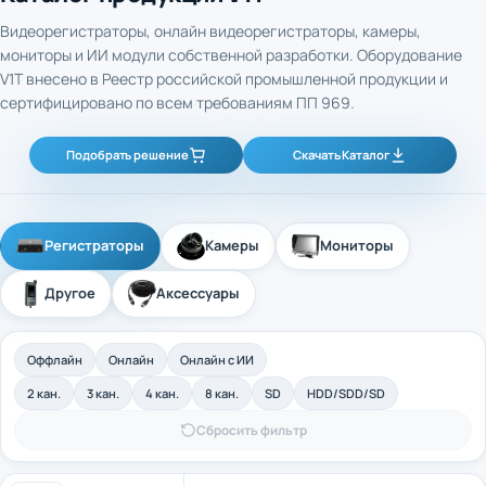
Видеорегистраторы, онлайн видеорегистраторы, камеры,
мониторы и ИИ модули собственной разработки. Оборудование
V1T внесено в Реестр российской промышленной продукции и
сертифицировано по всем требованиям ПП 969.
Подобрать решение
Скачать Каталог
Регистраторы
Камеры
Мониторы
Другое
Аксессуары
Оффлайн
Онлайн
Онлайн с ИИ
2 кан.
3 кан.
4 кан.
8 кан.
SD
HDD/SDD/SD
Сбросить фильтр
4-канальный промышленный оффлайн
Арт. 40