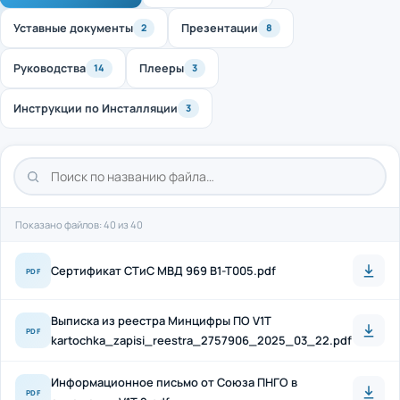
Уставные документы
Презентации
2
8
Руководства
Плееры
14
3
Инструкции по Инсталляции
3
Показано файлов: 40 из 40
Cертификат СТиС МВД 969 B1-T005.pdf
PDF
Выписка из реестра Минцифры ПО V1T
PDF
kartochka_zapisi_reestra_2757906_2025_03_22.pdf
Информационное письмо от Союза ПНГО в
PDF
отношении V1T 2.pdf