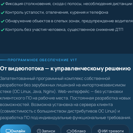
Жалобы невозможно подтвердить или опровергнуть
Контроль усталости, отвлечения, курения и телефона
Водитель может скрывать нарушения
Обнаружение объектов в слепых зонах, предупреждение водителя
Контроль без участия человека, существенное снижение ДТП
ПРОГРАММНОЕ ОБЕСПЕЧЕНИЕ V1T
От видеопотока — к управленческому решению
Запатентованный программный комплекс собственной
разработки без зарубежных лицензий на импортонезависимом
стеке (ОС Linux, Java, Nginx). Web-интерфейс — без установки
клиентского ПО на рабочие места. Постоянная разработка новых
возможностей. Возможна установка на сервера клиента
(совместимость с большинством дистрибутивов ОС Linux) и
разработка ПО под индивидуальные функциональные требования.
Онлайн
Записи
Облако
ИИ тревоги