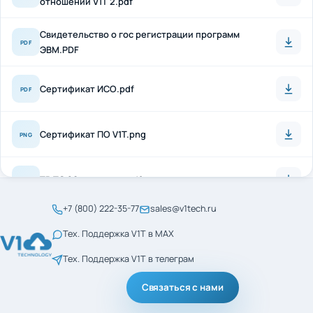
Свидетельство о гос регистрации программ
PDF
ЭВМ.PDF
Сертификат ИСО.pdf
PDF
Сертификат ПО V1T.png
PNG
ТР ТС 20 + антисон.pdf
PDF
+7 (800) 222-35-77
sales@v1tech.ru
Сертификат_ГОСТ_Р_56404-2021.pdf
PDF
Тех. Поддержка V1T в MAX
Тех. Поддержка V1T в телеграм
Сертификат_ГОСТ_Р_ИСО_9001-2015.pdf
PDF
Связаться с нами
менеджмент кач ИСО
PDF