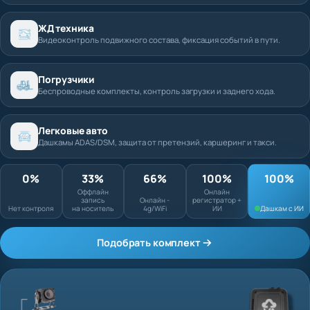
ЖД техника
Видеоконтроль подвижного состава, фиксация событий в пути.
Погрузчики
Беспроводные комплекты, контроль загрузки и заднего хода.
Легковые авто
Дашкамы ADAS/DSM, защита от претензий, каршеринг и такси.
0%
33%
66%
100%
Оффлайн запись
Онлайн
Нет контроля
на носитель
Онлайн - 4g/WiFi
регистратор + ИИ
Подобрать комплект