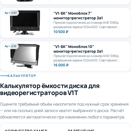
камеру. AI+LTE + GPS + WiFi. Карта формата
microSD до 1Тб.
"V1-БК" Моноблок 7"
Арт. 407
монитор+регистратор 2в1
Прямое подключение до 4 камер AHD 1080p,
разрешение экрана 1024х600. Сертификат
ПП969.
10 500 ₽
"V1-БК" Моноблок 10"
Арт. 410
монитор+регистратор 2в1
Прямое подключение до 4 камер AHD 1080p,
разрешение экрана 1024х600. Сертификат
ПП969.
16 000 ₽
КАЛЬКУЛЯТОР
Калькулятор ёмкости диска для
видеорегистраторов V1T
Оцените требуемый объём накопителя под нужный срок хранения
— или на сколько дней записи хватит выбранного диска. Расчёт
обновляется автоматически при изменении любого параметра.
КОЛИЧЕСТВО КАМЕР
РАЗРЕШЕНИЕ