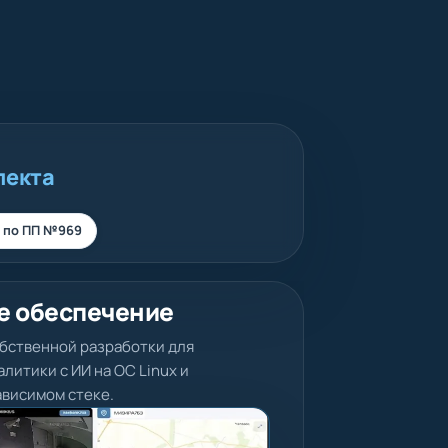
лекта
 по ПП №969
е обеспечение
бственной разработки для
литики с ИИ на ОС Linux и
висимом стеке.