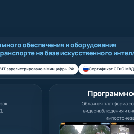
ммного обеспечения и оборудования
транспорте на базе искусственного интел
В1Т зарегистрировано в Минцифры РФ
Сертификат СТиС МВД
Программно
зок,
Облачная платформа со
Д,
видеонаблюдения и ана
импортонеза