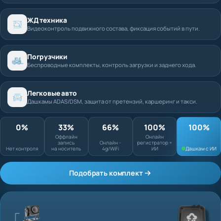
ЖД техника
Видеоконтроль подвижного состава, фиксация событий в пути.
Погрузчики
Беспроводные комплекты, контроль загрузки и заднего хода.
Легковые авто
Дашкамы ADAS/DSM, защита от претензий, каршеринг и такси.
0%
33%
66%
100%
Оффлайн запись
Онлайн
Нет контроля
на носитель
Онлайн - 4g/WiFi
регистратор + ИИ
Подобрать комплект