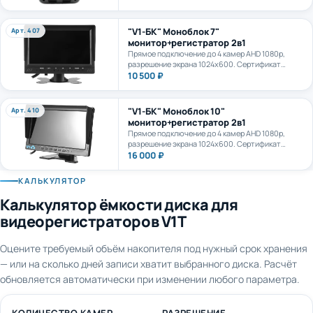
камеру. AI+LTE + GPS + WiFi. Карта формата
microSD до 1Тб.
"V1-БК" Моноблок 7"
Арт. 407
монитор+регистратор 2в1
Прямое подключение до 4 камер AHD 1080p,
разрешение экрана 1024х600. Сертификат
ПП969.
10 500 ₽
"V1-БК" Моноблок 10"
Арт. 410
монитор+регистратор 2в1
Прямое подключение до 4 камер AHD 1080p,
разрешение экрана 1024х600. Сертификат
ПП969.
16 000 ₽
КАЛЬКУЛЯТОР
Калькулятор ёмкости диска для
видеорегистраторов V1T
Оцените требуемый объём накопителя под нужный срок хранения
— или на сколько дней записи хватит выбранного диска. Расчёт
обновляется автоматически при изменении любого параметра.
КОЛИЧЕСТВО КАМЕР
РАЗРЕШЕНИЕ