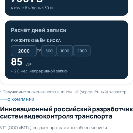
4 кам. × 8 ч/день × 30 дн.
Расчёт дней записи
УКАЖИТЕ ОБЪЁМ ДИСКА
Гб
500
1000
2000
85
дн.
≈ 2.8 мес. непрерывной записи
* Получаемые значения носят оценочный (усреднённый) характер.
О КОМПАНИИ
Инновационный российский разработчик
систем видеоконтроля транспорта
V1T (ООО «В1Т») создаёт программное обеспечение и
оборудование для видеонаблюдения и AI-аналитики на