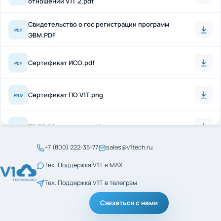
Свидетельство о гос регистрации программ
PDF
ЭВМ.PDF
Сертификат ИСО.pdf
PDF
Сертификат ПО V1T.png
PNG
ТР ТС 20 + антисон.pdf
PDF
+7 (800) 222-35-77
sales@v1tech.ru
Сертификат_ГОСТ_Р_56404-2021.pdf
PDF
Тех. Поддержка V1T в MAX
Тех. Поддержка V1T в телеграм
Сертификат_ГОСТ_Р_ИСО_9001-2015.pdf
PDF
Связаться с нами
менеджмент кач ИСО
PDF