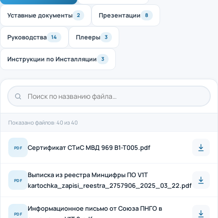
Уставные документы
Презентации
2
8
Руководства
Плееры
14
3
Инструкции по Инсталляции
3
Показано файлов: 40 из 40
Cертификат СТиС МВД 969 B1-T005.pdf
PDF
Выписка из реестра Минцифры ПО V1T
PDF
kartochka_zapisi_reestra_2757906_2025_03_22.pdf
Информационное письмо от Союза ПНГО в
PDF
отношении V1T 2.pdf