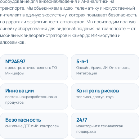
транспорте. Мы объединяем видео, телематику и искусственный
интеллект в единую экосистему, которая повышает безопасность
на дорогах и эффективность автопарков. Мы производим полную
линейку оборудования для видеонаблюдения на транспорте — от
мобильных видеорегистраторов и камер до ИИ-модулей и
алкозамков.
№
24597
5
-в-1
в реестре отечественного ПО
Онлайн, Архив, ИИ, Отчётность,
Минцифры
Интеграция
Инновации
Контроль рисков
постоянная разработка новых
топливо, доступ, груз
продуктов
Безопасность
24/7
снижение ДТП с ИИ-контролем
мониторинг и техническая
поддержка