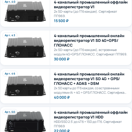
видеорегистратор V1
2х SD-карты (до 1Тб каждая). Сертификат
ПП969.
15 500 ₽
4-канальный промышленный онлайн
Арт. 43
видеорегистратор V1 SD 4G+GPS/
ГЛОНАСС
2х SD-карты (до 1Тб каждая), встроенные
модули 4G+GPS/ГЛОНАСС. Сертификат ПП969.
30 000 ₽
4-канальный промышленный онлайн
Арт. 46
видеорегистратор V1 SD 4G + GPS/
ГЛОНАСС + ADAS + DSM
2х SD карты до 1Тб каждая, со встроенными
модулями Ai + 4G + GPS/ГЛОНАСС. Сертификат
ПП969.
40 000 ₽
4-канальный промышленный оффлайн
Арт. 50
видеорегистратор V1 HDD
HDD/SSD 2.5' до 4Тб + 1SD до 1Тб. Сертификат
ПП969
22 000 ₽