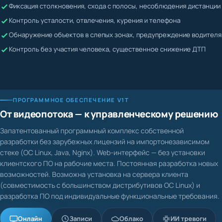
Жалобы невозможно подтвердить или опровергнуть
Контроль усталости, отвлечения, курения и телефона
Водитель может скрывать нарушения
Обнаружение объектов в слепых зонах, предупреждение водителя
Контроль без участия человека, существенное снижение ДТП
ПРОГРАММНОЕ ОБЕСПЕЧЕНИЕ V1T
От видеопотока — к управленческому решению
Запатентованный программный комплекс собственной
разработки без зарубежных лицензий на импортонезависимом
стеке (ОС Linux, Java, Nginx). Web-интерфейс — без установки
клиентского ПО на рабочие места. Постоянная разработка новых
возможностей. Возможна установка на сервера клиента
(совместимость с большинством дистрибутивов ОС Linux) и
разработка ПО под индивидуальные функциональные требования.
Онлайн
Записи
Облако
ИИ тревоги