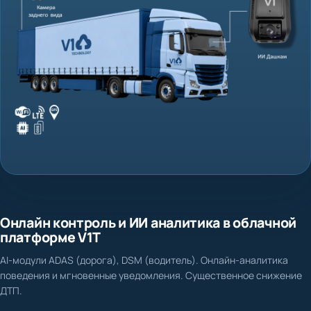
Онлайн контроль и ИИ аналитика в облачной
платформе V1T
AI-модули ADAS (дорога), DSM (водитель). Онлайн-аналитика
поведения и мгновенные уведомления. Существенное снижение
ДТП.
Нет доказательной базы при ДТП и спорных ситуациях
Фиксация столкновения, схода с полосы, несоблюдения дистанции