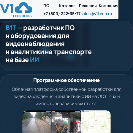
ПО
Каталог
Решения
Компания
+7 (800) 222-35-77
sales@v1tech.ru
В1Т
— разработчик ПО
и оборудования для
видеонаблюдения
и аналитики на транспорте
на базе
ИИ
Программное обеспечение
Облачная платформа собственной разработки для
видеонаблюдения и аналитики с ИИ на ОС Linux и
импортонезависимом стеке.