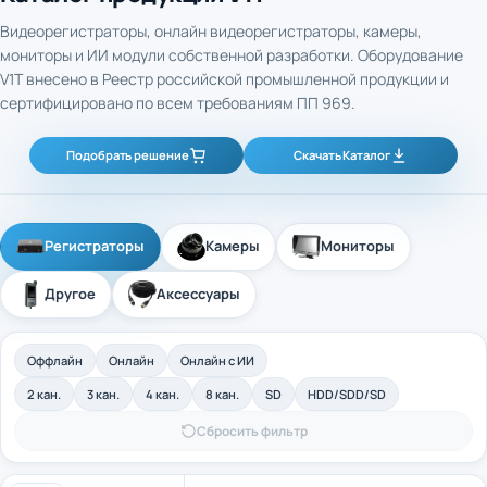
Видеорегистраторы, онлайн видеорегистраторы, камеры,
мониторы и ИИ модули собственной разработки. Оборудование
V1T внесено в Реестр российской промышленной продукции и
сертифицировано по всем требованиям ПП 969.
Подобрать решение
Скачать Каталог
Регистраторы
Камеры
Мониторы
Другое
Аксессуары
Оффлайн
Онлайн
Онлайн с ИИ
2 кан.
3 кан.
4 кан.
8 кан.
SD
HDD/SDD/SD
Сбросить фильтр
4-канальный промышленный оффлайн
Арт. 40