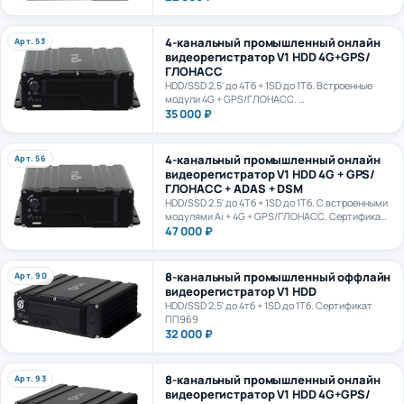
4-канальный промышленный онлайн
Арт. 53
видеорегистратор V1 HDD 4G+GPS/
ГЛОНАСС
HDD/SSD 2,5' до 4Тб + 1SD до 1Тб. Встроенные
модули 4G + GPS/ГЛОНАСС.
Сертификат ПП969
35 000 ₽
4-канальный промышленный онлайн
Арт. 56
видеорегистратор V1 HDD 4G + GPS/
ГЛОНАСС + ADAS + DSM
HDD/SSD 2.5' до 4Тб + 1SD до 1Тб. С встроенными
модулями Ai + 4G + GPS/ГЛОНАСС. Сертификат
ПП969. Сертификат ИИ ГОСТ Р 70885-2023
47 000 ₽
8-канальный промышленный оффлайн
Арт. 90
видеорегистратор V1 HDD
HDD/SSD 2,5' до 4тб + 1SD до 1Тб. Сертификат
ПП969
32 000 ₽
8-канальный промышленный онлайн
Арт. 93
видеорегистратор V1 HDD 4G+GPS/
ГЛОНАСС