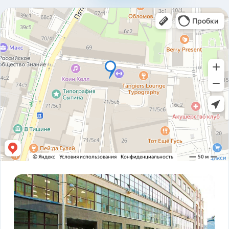
310ad8bfc93ab2136c4806366e161517.pdf
Карточка предприятия ООО В1Т v5.2.pdf
PDF
Устав ООО В1Т 21.11.2023 v2.tif
TIF
! ЗАКОНОДАТЕЛЬСТВО ФЗ-16 и оснащение
PDF
транспорта.pdf
ADAS DSM Описание.pdf
PDF
ADAS DSM общая презентация.pdf
PDF
AI РЕШЕНИЯ и КЕЙСЫ РЕАЛИЗАЦИИ V1T.pdf
PDF