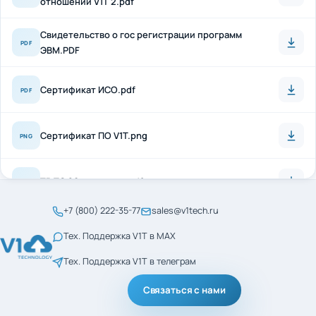
Свидетельство о гос регистрации программ
PDF
ЭВМ.PDF
Сертификат ИСО.pdf
PDF
Сертификат ПО V1T.png
PNG
ТР ТС 20 + антисон.pdf
PDF
+7 (800) 222-35-77
sales@v1tech.ru
Сертификат_ГОСТ_Р_56404-2021.pdf
PDF
Тех. Поддержка V1T в MAX
Тех. Поддержка V1T в телеграм
Сертификат_ГОСТ_Р_ИСО_9001-2015.pdf
PDF
Связаться с нами
менеджмент кач ИСО
PDF