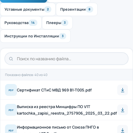
Уставные документы
Презентации
2
8
Руководства
Плееры
14
3
Инструкции по Инсталляции
3
Показано файлов: 40 из 40
Cертификат СТиС МВД 969 B1-T005.pdf
PDF
Выписка из реестра Минцифры ПО V1T
PDF
kartochka_zapisi_reestra_2757906_2025_03_22.pdf
Информационное письмо от Союза ПНГО в
PDF
отношении V1T 2.pdf