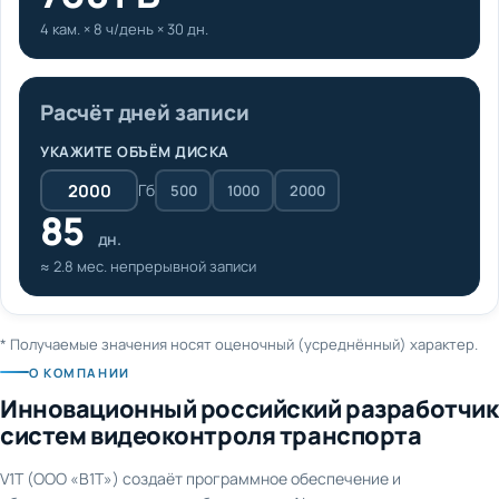
4 кам. × 8 ч/день × 30 дн.
Расчёт дней записи
УКАЖИТЕ ОБЪЁМ ДИСКА
Гб
500
1000
2000
85
дн.
≈ 2.8 мес. непрерывной записи
* Получаемые значения носят оценочный (усреднённый) характер.
О КОМПАНИИ
Инновационный российский разработчик
систем видеоконтроля транспорта
V1T (ООО «В1Т») создаёт программное обеспечение и
оборудование для видеонаблюдения и AI-аналитики на