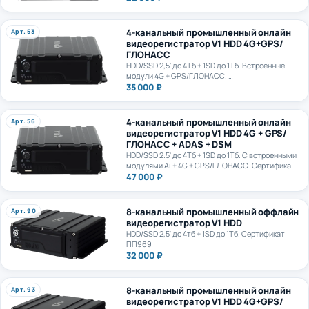
4-канальный промышленный онлайн
Арт. 53
видеорегистратор V1 HDD 4G+GPS/
ГЛОНАСС
HDD/SSD 2,5' до 4Тб + 1SD до 1Тб. Встроенные
модули 4G + GPS/ГЛОНАСС.
Сертификат ПП969
35 000 ₽
4-канальный промышленный онлайн
Арт. 56
видеорегистратор V1 HDD 4G + GPS/
ГЛОНАСС + ADAS + DSM
HDD/SSD 2.5' до 4Тб + 1SD до 1Тб. С встроенными
модулями Ai + 4G + GPS/ГЛОНАСС. Сертификат
ПП969. Сертификат ИИ ГОСТ Р 70885-2023
47 000 ₽
8-канальный промышленный оффлайн
Арт. 90
видеорегистратор V1 HDD
HDD/SSD 2,5' до 4тб + 1SD до 1Тб. Сертификат
ПП969
32 000 ₽
8-канальный промышленный онлайн
Арт. 93
видеорегистратор V1 HDD 4G+GPS/
ГЛОНАСС