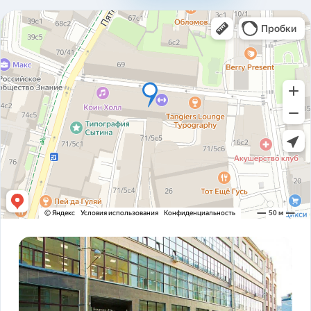
310ad8bfc93ab2136c4806366e161517.pdf
Карточка предприятия ООО В1Т v5.2.pdf
PDF
Устав ООО В1Т 21.11.2023 v2.tif
TIF
! ЗАКОНОДАТЕЛЬСТВО ФЗ-16 и оснащение
PDF
транспорта.pdf
ADAS DSM Описание.pdf
PDF
ADAS DSM общая презентация.pdf
PDF
AI РЕШЕНИЯ и КЕЙСЫ РЕАЛИЗАЦИИ V1T.pdf
PDF