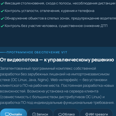
Жалобы невозможно подтвердить или опровергнуть
Контроль усталости, отвлечения, курения и телефона
Водитель может скрывать нарушения
Обнаружение объектов в слепых зонах, предупреждение водителя
Контроль без участия человека, существенное снижение ДТП
ПРОГРАММНОЕ ОБЕСПЕЧЕНИЕ V1T
От видеопотока — к управленческому решению
Запатентованный программный комплекс собственной
разработки без зарубежных лицензий на импортонезависимом
стеке (ОС Linux, Java, Nginx). Web-интерфейс — без установки
клиентского ПО на рабочие места. Постоянная разработка новых
возможностей. Возможна установка на сервера клиента
(совместимость с большинством дистрибутивов ОС Linux) и
разработка ПО под индивидуальные функциональные требования.
Онлайн
Записи
Облако
ИИ тревоги