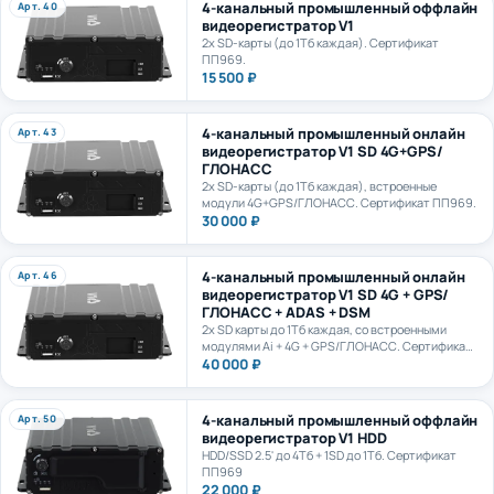
видеорегистратор V1
2х SD-карты (до 1Тб каждая). Сертификат
ПП969.
15 500 ₽
4-канальный промышленный онлайн
Арт. 43
видеорегистратор V1 SD 4G+GPS/
ГЛОНАСС
2х SD-карты (до 1Тб каждая), встроенные
модули 4G+GPS/ГЛОНАСС. Сертификат ПП969.
30 000 ₽
4-канальный промышленный онлайн
Арт. 46
видеорегистратор V1 SD 4G + GPS/
ГЛОНАСС + ADAS + DSM
2х SD карты до 1Тб каждая, со встроенными
модулями Ai + 4G + GPS/ГЛОНАСС. Сертификат
ПП969.
40 000 ₽
4-канальный промышленный оффлайн
Арт. 50
видеорегистратор V1 HDD
HDD/SSD 2.5' до 4Тб + 1SD до 1Тб. Сертификат
ПП969
22 000 ₽