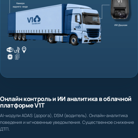
Онлайн контроль и ИИ аналитика в облачной
платформе V1T
AI-модули ADAS (дорога), DSM (водитель). Онлайн-аналитика
поведения и мгновенные уведомления. Существенное снижение
ДТП.
Нет доказательной базы при ДТП и спорных ситуациях
Фиксация столкновения, схода с полосы, несоблюдения дистанции