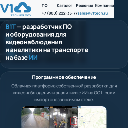
ПО
Каталог
Решения
Компания
+7 (800) 222-35-77
sales@v1tech.ru
В1Т
— разработчик ПО
и оборудования для
видеонаблюдения
и аналитики на транспорте
на базе
ИИ
Программное обеспечение
Облачная платформа собственной разработки для
видеонаблюдения и аналитики с ИИ на ОС Linux и
импортонезависимом стеке.