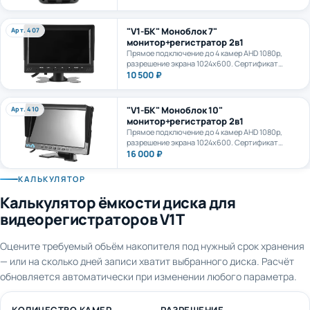
камеру. AI+LTE + GPS + WiFi. Карта формата
microSD до 1Тб.
"V1-БК" Моноблок 7"
Арт. 407
монитор+регистратор 2в1
Прямое подключение до 4 камер AHD 1080p,
разрешение экрана 1024х600. Сертификат
ПП969.
10 500 ₽
"V1-БК" Моноблок 10"
Арт. 410
монитор+регистратор 2в1
Прямое подключение до 4 камер AHD 1080p,
разрешение экрана 1024х600. Сертификат
ПП969.
16 000 ₽
КАЛЬКУЛЯТОР
Калькулятор ёмкости диска для
видеорегистраторов V1T
Оцените требуемый объём накопителя под нужный срок хранения
— или на сколько дней записи хватит выбранного диска. Расчёт
обновляется автоматически при изменении любого параметра.
КОЛИЧЕСТВО КАМЕР
РАЗРЕШЕНИЕ