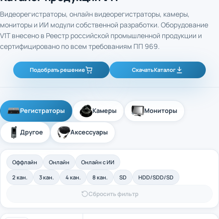
Видеорегистраторы, онлайн видеорегистраторы, камеры,
мониторы и ИИ модули собственной разработки. Оборудование
V1T внесено в Реестр российской промышленной продукции и
сертифицировано по всем требованиям ПП 969.
Подобрать решение
Скачать Каталог
Регистраторы
Камеры
Мониторы
Другое
Аксессуары
Оффлайн
Онлайн
Онлайн с ИИ
2 кан.
3 кан.
4 кан.
8 кан.
SD
HDD/SDD/SD
Сбросить фильтр
4-канальный промышленный оффлайн
Арт. 40