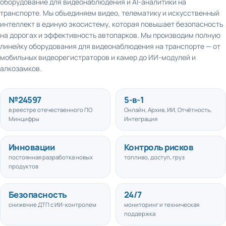
транспорте. Мы объединяем видео, телематику и искусственный
интеллект в единую экосистему, которая повышает безопасность
на дорогах и эффективность автопарков. Мы производим полную
линейку оборудования для видеонаблюдения на транспорте — от
мобильных видеорегистраторов и камер до ИИ-модулей и
алкозамков.
№
24597
5
-в-1
в реестре отечественного ПО
Онлайн, Архив, ИИ, Отчётность,
Минцифры
Интеграция
Инновации
Контроль рисков
постоянная разработка новых
топливо, доступ, груз
продуктов
Безопасность
24/7
снижение ДТП с ИИ-контролем
мониторинг и техническая
поддержка