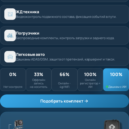
ЖД техника
Видеоконтроль подвижного состава, фиксация событий в пути.
Погрузчики
Беспроводные комплекты, контроль загрузки и заднего хода.
Легковые авто
Дашкамы ADAS/DSM, защита от претензий, каршеринг и такси.
0%
33%
66%
100%
Оффлайн запись
Онлайн
Нет контроля
на носитель
Онлайн - 4g/WiFi
регистратор + ИИ
Подобрать комплект