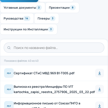
Уставные документы
Презентации
2
8
Руководства
Плееры
14
3
Инструкции по Инсталляции
3
Показано файлов: 40 из 40
Cертификат СТиС МВД 969 B1-T005.pdf
PDF
Выписка из реестра Минцифры ПО V1T
PDF
kartochka_zapisi_reestra_2757906_2025_03_22.pdf
Информационное письмо от Союза ПНГО в
PDF
отношении V1T 2.pdf