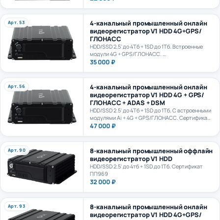
4-канальный промышленный онлайн
Арт. 53
видеорегистратор V1 HDD 4G+GPS/
ГЛОНАСС
HDD/SSD 2,5' до 4Тб + 1SD до 1Тб. Встроенные
модули 4G + GPS/ГЛОНАСС.
Сертификат ПП969
35 000 ₽
4-канальный промышленный онлайн
Арт. 56
видеорегистратор V1 HDD 4G + GPS/
ГЛОНАСС + ADAS + DSM
HDD/SSD 2.5' до 4Тб + 1SD до 1Тб. С встроенными
модулями Ai + 4G + GPS/ГЛОНАСС. Сертификат
ПП969. Сертификат ИИ ГОСТ Р 70885-2023
47 000 ₽
8-канальный промышленный оффлайн
Арт. 90
видеорегистратор V1 HDD
HDD/SSD 2,5' до 4тб + 1SD до 1Тб. Сертификат
ПП969
32 000 ₽
8-канальный промышленный онлайн
Арт. 93
видеорегистратор V1 HDD 4G+GPS/
ГЛОНАСС