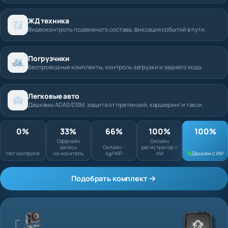
ЖД техника
Видеоконтроль подвижного состава, фиксация событий в пути.
Погрузчики
Беспроводные комплекты, контроль загрузки и заднего хода.
Легковые авто
Дашкамы ADAS/DSM, защита от претензий, каршеринг и такси.
0%
33%
66%
100%
Оффлайн запись
Онлайн
Нет контроля
на носитель
Онлайн - 4g/WiFi
регистратор + ИИ
Подобрать комплект