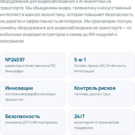
транспорте. Мы объединяем видео, телематику и искусственный
интеллект в единую экосистему, которая повышает безопасность
на дорогах и эффективность автопарков. Мы производим полную
линейку оборудования для видеонаблюдения на транспорте — от
мобильных видеорегистраторов и камер до ИИ-модулей и
алкозамков.
№
24597
5
-в-1
в реестре отечественного ПО
Онлайн, Архив, ИИ, Отчётность,
Минцифры
Интеграция
Инновации
Контроль рисков
постоянная разработка новых
топливо, доступ, груз
продуктов
Безопасность
24/7
снижение ДТП с ИИ-контролем
мониторинг и техническая
поддержка