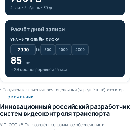
4 кам. × 8 ч/день × 30 дн.
Расчёт дней записи
УКАЖИТЕ ОБЪЁМ ДИСКА
Гб
500
1000
2000
85
дн.
≈ 2.8 мес. непрерывной записи
* Получаемые значения носят оценочный (усреднённый) характер.
О КОМПАНИИ
Инновационный российский разработчик
систем видеоконтроля транспорта
V1T (ООО «В1Т») создаёт программное обеспечение и
оборудование для видеонаблюдения и AI-аналитики на