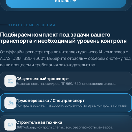
Каталог
ОТРАСЛЕВЫЕ РЕШЕНИЯ
Подбираем комплект под задачи вашего
транспорта и необходимый уровень контроля
От оффлайн-регистратора до интеллектуального AI-комплекса с
ADAS, DSM, BSD и 360°. Выберите отрасль — соберём систему под
ваши процессы и требования законодательства.
Общественный транспорт
Безопасность пассажиров, ПП 969/1640, оповещение и связь.
Грузоперевозки / Спецтранспорт
Контроль водителя и дороги, сохранность груза, контроль топлива.
Строительная техника
360°-обзор, контроль слепых зон, безопасность манёвров.