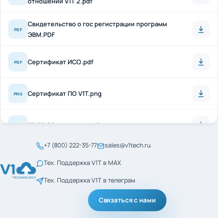
Свидетельство о гос регистрации программ
PDF
ЭВМ.PDF
Сертификат ИСО.pdf
PDF
Сертификат ПО V1T.png
PNG
ТР ТС 20 + антисон.pdf
PDF
+7 (800) 222-35-77
sales@v1tech.ru
Сертификат_ГОСТ_Р_56404-2021.pdf
PDF
Тех. Поддержка V1T в MAX
Тех. Поддержка V1T в телеграм
Сертификат_ГОСТ_Р_ИСО_9001-2015.pdf
PDF
Связаться с нами
менеджмент кач ИСО
PDF