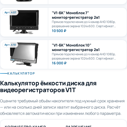
камеру. AI+LTE + GPS + WiFi. Карта формата
microSD до 1Тб.
"V1-БК" Моноблок 7"
Арт. 407
монитор+регистратор 2в1
Прямое подключение до 4 камер AHD 1080p,
разрешение экрана 1024х600. Сертификат
ПП969.
10 500 ₽
"V1-БК" Моноблок 10"
Арт. 410
монитор+регистратор 2в1
Прямое подключение до 4 камер AHD 1080p,
разрешение экрана 1024х600. Сертификат
ПП969.
16 000 ₽
КАЛЬКУЛЯТОР
Калькулятор ёмкости диска для
видеорегистраторов V1T
Оцените требуемый объём накопителя под нужный срок хранения
— или на сколько дней записи хватит выбранного диска. Расчёт
обновляется автоматически при изменении любого параметра.
КОЛИЧЕСТВО КАМЕР
РАЗРЕШЕНИЕ