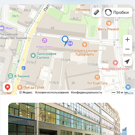
310ad8bfc93ab2136c4806366e161517.pdf
Карточка предприятия ООО В1Т v5.2.pdf
PDF
Устав ООО В1Т 21.11.2023 v2.tif
TIF
! ЗАКОНОДАТЕЛЬСТВО ФЗ-16 и оснащение
PDF
транспорта.pdf
ADAS DSM Описание.pdf
PDF
ADAS DSM общая презентация.pdf
PDF
AI РЕШЕНИЯ и КЕЙСЫ РЕАЛИЗАЦИИ V1T.pdf
PDF