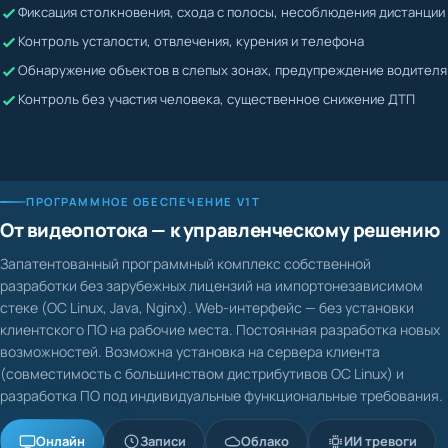
Жалобы невозможно подтвердить или опровергнуть
Контроль усталости, отвлечения, курения и телефона
Водитель может скрывать нарушения
Обнаружение объектов в слепых зонах, предупреждение водителя
Контроль без участия человека, существенное снижение ДТП
ПРОГРАММНОЕ ОБЕСПЕЧЕНИЕ V1T
От видеопотока — к управленческому решению
Запатентованный программный комплекс собственной
разработки без зарубежных лицензий на импортонезависимом
стеке (ОС Linux, Java, Nginx). Web-интерфейс — без установки
клиентского ПО на рабочие места. Постоянная разработка новых
возможностей. Возможна установка на сервера клиента
(совместимость с большинством дистрибутивов ОС Linux) и
разработка ПО под индивидуальные функциональные требования.
Онлайн
Записи
Облако
ИИ тревоги