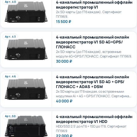
видеорегистратор V1
2х SD-карты (до 1Тб каждая). Сертификат
ПП969.
15 500 ₽
4-канальный промышленный онлайн
Арт. 43
видеорегистратор V1 SD 4G+GPS/
ГЛОНАСС
2х SD-карты (до 1Тб каждая), встроенные
модули 4G+GPS/ГЛОНАСС. Сертификат ПП969.
30 000 ₽
4-канальный промышленный онлайн
Арт. 46
видеорегистратор V1 SD 4G + GPS/
ГЛОНАСС + ADAS + DSM
2х SD карты до 1Тб каждая, со встроенными
модулями Ai + 4G + GPS/ГЛОНАСС. Сертификат
ПП969.
40 000 ₽
4-канальный промышленный оффлайн
Арт. 50
видеорегистратор V1 HDD
HDD/SSD 2.5' до 4Тб + 1SD до 1Тб. Сертификат
ПП969
22 000 ₽