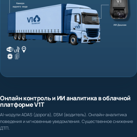
Онлайн контроль и ИИ аналитика в облачной
платформе V1T
AI-модули ADAS (дорога), DSM (водитель). Онлайн-аналитика
поведения и мгновенные уведомления. Существенное снижение
ДТП.
Нет доказательной базы при ДТП и спорных ситуациях
Фиксация столкновения, схода с полосы, несоблюдения дистанции