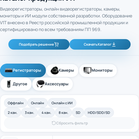
Видеорегистраторы, онлайн видеорегистраторы, камеры,
мониторы и ИИ модули собственной разработки. Оборудование
V1T внесено в Реестр российской промышленной продукции и
сертифицировано по всем требованиям ПП 969.
Подобрать решение
Скачать Каталог
Регистраторы
Камеры
Мониторы
Другое
Аксессуары
Оффлайн
Онлайн
Онлайн с ИИ
2 кан.
3 кан.
4 кан.
8 кан.
SD
HDD/SDD/SD
Сбросить фильтр
4-канальный промышленный оффлайн
Арт. 40