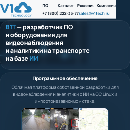
ПО
Каталог
Решения
Компания
+7 (800) 222-35-77
sales@v1tech.ru
В1Т
— разработчик ПО
и оборудования для
видеонаблюдения
и аналитики на транспорте
на базе
ИИ
Программное обеспечение
Облачная платформа собственной разработки для
видеонаблюдения и аналитики с ИИ на ОС Linux и
импортонезависимом стеке.