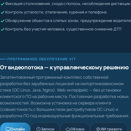
Жалобы невозможно подтвердить или опровергнуть
Контроль усталости, отвлечения, курения и телефона
Водитель может скрывать нарушения
Обнаружение объектов в слепых зонах, предупреждение водителя
Контроль без участия человека, существенное снижение ДТП
ПРОГРАММНОЕ ОБЕСПЕЧЕНИЕ V1T
От видеопотока — к управленческому решению
Запатентованный программный комплекс собственной
разработки без зарубежных лицензий на импортонезависимом
стеке (ОС Linux, Java, Nginx). Web-интерфейс — без установки
клиентского ПО на рабочие места. Постоянная разработка новых
возможностей. Возможна установка на сервера клиента
(совместимость с большинством дистрибутивов ОС Linux) и
разработка ПО под индивидуальные функциональные требования.
Онлайн
Записи
Облако
ИИ тревоги