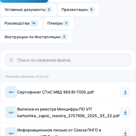
Уставные документы
Презентации
2
8
Руководства
Плееры
14
3
Инструкции по Инсталляции
3
Показано файлов: 40 из 40
Cертификат СТиС МВД 969 B1-T005.pdf
PDF
Выписка из реестра Минцифры ПО V1T
PDF
kartochka_zapisi_reestra_2757906_2025_03_22.pdf
Информационное письмо от Союза ПНГО в
PDF
отношении V1T 2.pdf