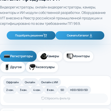
Видеорегистраторы, онлайн видеорегистраторы, камеры,
мониторы и ИИ модули собственной разработки. Оборудование
V1T внесено в Реестр российской промышленной продукции и
сертифицировано по всем требованиям ПП 969.
Подобрать решение
Скачать Каталог
Регистраторы
Камеры
Мониторы
Другое
Аксессуары
Оффлайн
Онлайн
Онлайн с ИИ
2 кан.
3 кан.
4 кан.
8 кан.
SD
HDD/SDD/SD
Сбросить фильтр
4-канальный промышленный оффлайн
Арт. 40