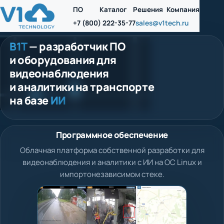
ПО
Каталог
Решения
Компания
+7 (800) 222-35-77
sales@v1tech.ru
В1Т
— разработчик ПО
и оборудования для
видеонаблюдения
и аналитики на транспорте
на базе
ИИ
Программное обеспечение
Облачная платформа собственной разработки для
видеонаблюдения и аналитики с ИИ на ОС Linux и
импортонезависимом стеке.