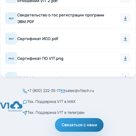
Свидетельство о гос регистрации программ
PDF
ЭВМ.PDF
Сертификат ИСО.pdf
PDF
Сертификат ПО V1T.png
PNG
ТР ТС 20 + антисон.pdf
PDF
+7 (800) 222-35-77
sales@v1tech.ru
Сертификат_ГОСТ_Р_56404-2021.pdf
PDF
Тех. Поддержка V1T в MAX
Тех. Поддержка V1T в телеграм
Сертификат_ГОСТ_Р_ИСО_9001-2015.pdf
PDF
Связаться с нами
менеджмент кач ИСО
PDF