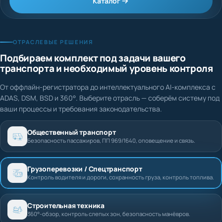
Каталог
ОТРАСЛЕВЫЕ РЕШЕНИЯ
Подбираем комплект под задачи вашего
транспорта и необходимый уровень контроля
От оффлайн-регистратора до интеллектуального AI-комплекса с
ADAS, DSM, BSD и 360°. Выберите отрасль — соберём систему под
ваши процессы и требования законодательства.
Общественный транспорт
Безопасность пассажиров, ПП 969/1640, оповещение и связь.
Грузоперевозки / Спецтранспорт
Контроль водителя и дороги, сохранность груза, контроль топлива.
Строительная техника
360°-обзор, контроль слепых зон, безопасность манёвров.