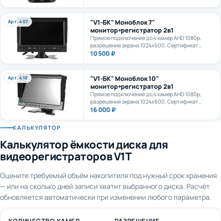
камеру. AI+LTE + GPS + WiFi. Карта формата
microSD до 1Тб.
"V1-БК" Моноблок 7"
Арт. 407
монитор+регистратор 2в1
Прямое подключение до 4 камер AHD 1080p,
разрешение экрана 1024х600. Сертификат
ПП969.
10 500 ₽
"V1-БК" Моноблок 10"
Арт. 410
монитор+регистратор 2в1
Прямое подключение до 4 камер AHD 1080p,
разрешение экрана 1024х600. Сертификат
ПП969.
16 000 ₽
КАЛЬКУЛЯТОР
Калькулятор ёмкости диска для
видеорегистраторов V1T
Оцените требуемый объём накопителя под нужный срок хранения
— или на сколько дней записи хватит выбранного диска. Расчёт
обновляется автоматически при изменении любого параметра.
КОЛИЧЕСТВО КАМЕР
РАЗРЕШЕНИЕ