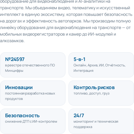
транспорте. Мы объединяем видео, телематику и искусственный
интеллект в единую экосистему, которая повышает безопасность
на дорогах и эффективность автопарков. Мы производим полную
линейку оборудования для видеонаблюдения на транспорте — от
мобильных видеорегистраторов и камер до ИИ-модулей и
алкозамков.
№
24597
5
-в-1
в реестре отечественного ПО
Онлайн, Архив, ИИ, Отчётность,
Минцифры
Интеграция
Инновации
Контроль рисков
постоянная разработка новых
топливо, доступ, груз
продуктов
Безопасность
24/7
снижение ДТП с ИИ-контролем
мониторинг и техническая
поддержка