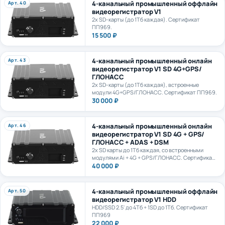
видеорегистратор V1
2х SD-карты (до 1Тб каждая). Сертификат
ПП969.
15 500 ₽
4-канальный промышленный онлайн
Арт. 43
видеорегистратор V1 SD 4G+GPS/
ГЛОНАСС
2х SD-карты (до 1Тб каждая), встроенные
модули 4G+GPS/ГЛОНАСС. Сертификат ПП969.
30 000 ₽
4-канальный промышленный онлайн
Арт. 46
видеорегистратор V1 SD 4G + GPS/
ГЛОНАСС + ADAS + DSM
2х SD карты до 1Тб каждая, со встроенными
модулями Ai + 4G + GPS/ГЛОНАСС. Сертификат
ПП969.
40 000 ₽
4-канальный промышленный оффлайн
Арт. 50
видеорегистратор V1 HDD
HDD/SSD 2.5' до 4Тб + 1SD до 1Тб. Сертификат
ПП969
22 000 ₽