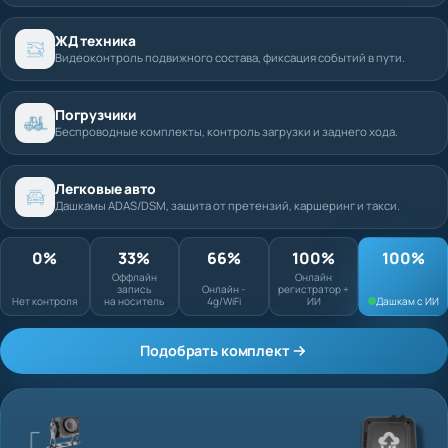
ЖД техника
Видеоконтроль подвижного состава, фиксация событий в пути.
Погрузчики
Беспроводные комплекты, контроль загрузки и заднего хода.
Легковые авто
Дашкамы ADAS/DSM, защита от претензий, каршеринг и такси.
0%
33%
66%
100%
Оффлайн запись
Онлайн
Нет контроля
на носитель
Онлайн - 4g/WiFi
регистратор + ИИ
Подобрать комплект