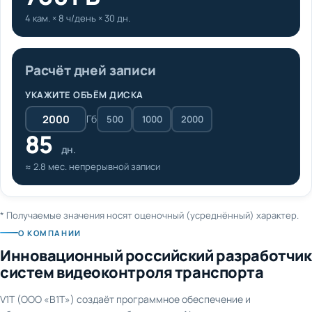
4 кам. × 8 ч/день × 30 дн.
Расчёт дней записи
УКАЖИТЕ ОБЪЁМ ДИСКА
Гб
500
1000
2000
85
дн.
≈ 2.8 мес. непрерывной записи
* Получаемые значения носят оценочный (усреднённый) характер.
О КОМПАНИИ
Инновационный российский разработчик
систем видеоконтроля транспорта
V1T (ООО «В1Т») создаёт программное обеспечение и
оборудование для видеонаблюдения и AI-аналитики на