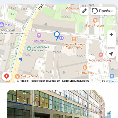
310ad8bfc93ab2136c4806366e161517.pdf
Карточка предприятия ООО В1Т v5.2.pdf
PDF
Устав ООО В1Т 21.11.2023 v2.tif
TIF
! ЗАКОНОДАТЕЛЬСТВО ФЗ-16 и оснащение
PDF
транспорта.pdf
ADAS DSM Описание.pdf
PDF
ADAS DSM общая презентация.pdf
PDF
AI РЕШЕНИЯ и КЕЙСЫ РЕАЛИЗАЦИИ V1T.pdf
PDF