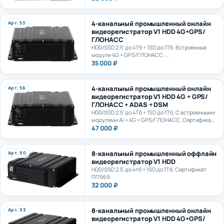
4-канальный промышленный онлайн
Арт. 53
видеорегистратор V1 HDD 4G+GPS/
ГЛОНАСС
HDD/SSD 2,5' до 4Тб + 1SD до 1Тб. Встроенные
модули 4G + GPS/ГЛОНАСС.
Сертификат ПП969
35 000 ₽
4-канальный промышленный онлайн
Арт. 56
видеорегистратор V1 HDD 4G + GPS/
ГЛОНАСС + ADAS + DSM
HDD/SSD 2.5' до 4Тб + 1SD до 1Тб. С встроенными
модулями Ai + 4G + GPS/ГЛОНАСС. Сертификат
ПП969. Сертификат ИИ ГОСТ Р 70885-2023
47 000 ₽
8-канальный промышленный оффлайн
Арт. 90
видеорегистратор V1 HDD
HDD/SSD 2,5' до 4тб + 1SD до 1Тб. Сертификат
ПП969
32 000 ₽
8-канальный промышленный онлайн
Арт. 93
видеорегистратор V1 HDD 4G+GPS/
ГЛОНАСС