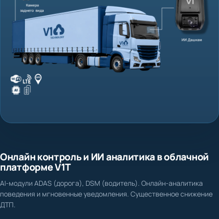
Онлайн контроль и ИИ аналитика в облачной
платформе V1T
AI-модули ADAS (дорога), DSM (водитель). Онлайн-аналитика
поведения и мгновенные уведомления. Существенное снижение
ДТП.
Нет доказательной базы при ДТП и спорных ситуациях
Фиксация столкновения, схода с полосы, несоблюдения дистанции