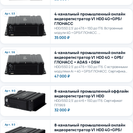
4-канальный промышленный онлайн
Арт. 53
видеорегистратор V1 HDD 4G+GPS/
ГЛОНАСС
HDD/SSD 2,5' до 4Тб + 1SD до 1Тб. Встроенные
модули 4G + GPS/ГЛОНАСС.
Сертификат ПП969
35 000 ₽
4-канальный промышленный онлайн
Арт. 56
видеорегистратор V1 HDD 4G + GPS/
ГЛОНАСС + ADAS + DSM
HDD/SSD 2.5' до 4Тб + 1SD до 1Тб. С встроенными
модулями Ai + 4G + GPS/ГЛОНАСС. Сертификат
ПП969. Сертификат ИИ ГОСТ Р 70885-2023
47 000 ₽
8-канальный промышленный оффлайн
Арт. 90
видеорегистратор V1 HDD
HDD/SSD 2,5' до 4тб + 1SD до 1Тб. Сертификат
ПП969
32 000 ₽
8-канальный промышленный онлайн
Арт. 93
видеорегистратор V1 HDD 4G+GPS/
ГЛОНАСС