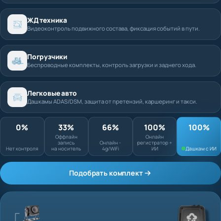
ЖД техника
Видеоконтроль подвижного состава, фиксация событий в пути.
Погрузчики
Беспроводные комплекты, контроль загрузки и заднего хода.
Легковые авто
Дашкамы ADAS/DSM, защита от претензий, каршеринг и такси.
0%
33%
66%
100%
Оффлайн запись
Онлайн
Нет контроля
на носитель
Онлайн - 4g/WiFi
регистратор + ИИ
Подобрать комплект