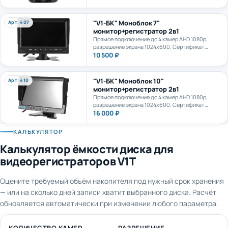
камеру. AI+LTE + GPS + WiFi. Карта формата
microSD до 1Тб.
"V1-БК" Моноблок 7"
Арт. 407
монитор+регистратор 2в1
Прямое подключение до 4 камер AHD 1080p,
разрешение экрана 1024х600. Сертификат
ПП969.
10 500 ₽
"V1-БК" Моноблок 10"
Арт. 410
монитор+регистратор 2в1
Прямое подключение до 4 камер AHD 1080p,
разрешение экрана 1024х600. Сертификат
ПП969.
16 000 ₽
КАЛЬКУЛЯТОР
Калькулятор ёмкости диска для
видеорегистраторов V1T
Оцените требуемый объём накопителя под нужный срок хранения
— или на сколько дней записи хватит выбранного диска. Расчёт
обновляется автоматически при изменении любого параметра.
КОЛИЧЕСТВО КАМЕР
РАЗРЕШЕНИЕ