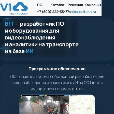
ПО
Каталог
Решения
Компания
+7 (800) 222-35-77
sales@v1tech.ru
В1Т
— разработчик ПО
и оборудования для
видеонаблюдения
и аналитики на транспорте
на базе
ИИ
Программное обеспечение
Облачная платформа собственной разработки для
видеонаблюдения и аналитики с ИИ на ОС Linux и
импортонезависимом стеке.