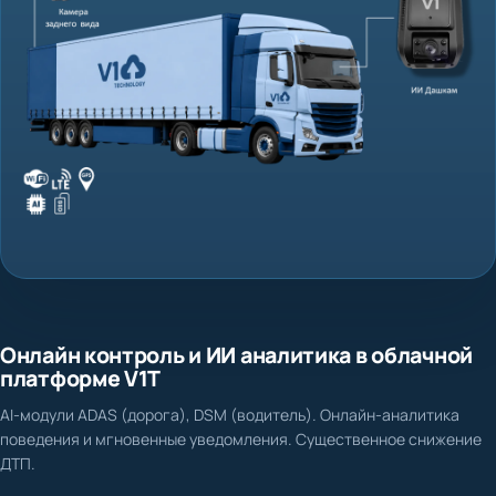
Онлайн контроль и ИИ аналитика в облачной
платформе V1T
AI-модули ADAS (дорога), DSM (водитель). Онлайн-аналитика
поведения и мгновенные уведомления. Существенное снижение
ДТП.
Нет доказательной базы при ДТП и спорных ситуациях
Фиксация столкновения, схода с полосы, несоблюдения дистанции