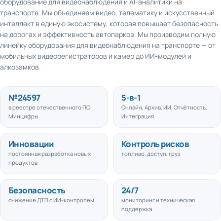
транспорте. Мы объединяем видео, телематику и искусственный
интеллект в единую экосистему, которая повышает безопасность
на дорогах и эффективность автопарков. Мы производим полную
линейку оборудования для видеонаблюдения на транспорте — от
мобильных видеорегистраторов и камер до ИИ-модулей и
алкозамков.
№
24597
5
-в-1
в реестре отечественного ПО
Онлайн, Архив, ИИ, Отчётность,
Минцифры
Интеграция
Инновации
Контроль рисков
постоянная разработка новых
топливо, доступ, груз
продуктов
Безопасность
24/7
снижение ДТП с ИИ-контролем
мониторинг и техническая
поддержка