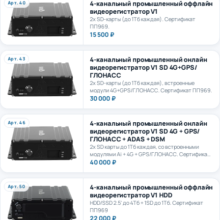
видеорегистратор V1
2х SD-карты (до 1Тб каждая). Сертификат
ПП969.
15 500 ₽
4-канальный промышленный онлайн
Арт. 43
видеорегистратор V1 SD 4G+GPS/
ГЛОНАСС
2х SD-карты (до 1Тб каждая), встроенные
модули 4G+GPS/ГЛОНАСС. Сертификат ПП969.
30 000 ₽
4-канальный промышленный онлайн
Арт. 46
видеорегистратор V1 SD 4G + GPS/
ГЛОНАСС + ADAS + DSM
2х SD карты до 1Тб каждая, со встроенными
модулями Ai + 4G + GPS/ГЛОНАСС. Сертификат
ПП969.
40 000 ₽
4-канальный промышленный оффлайн
Арт. 50
видеорегистратор V1 HDD
HDD/SSD 2.5' до 4Тб + 1SD до 1Тб. Сертификат
ПП969
22 000 ₽