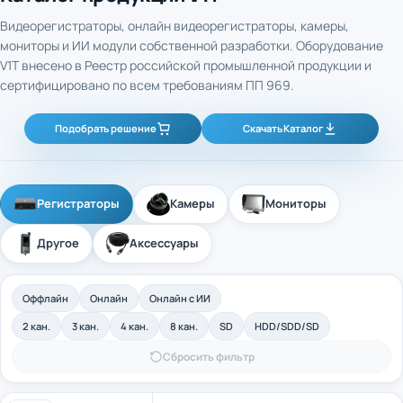
Видеорегистраторы, онлайн видеорегистраторы, камеры,
мониторы и ИИ модули собственной разработки. Оборудование
V1T внесено в Реестр российской промышленной продукции и
сертифицировано по всем требованиям ПП 969.
Подобрать решение
Скачать Каталог
Регистраторы
Камеры
Мониторы
Другое
Аксессуары
Оффлайн
Онлайн
Онлайн с ИИ
2 кан.
3 кан.
4 кан.
8 кан.
SD
HDD/SDD/SD
Сбросить фильтр
4-канальный промышленный оффлайн
Арт. 40