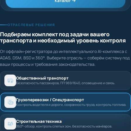
Каталог
ОТРАСЛЕВЫЕ РЕШЕНИЯ
Подбираем комплект под задачи вашего
транспорта и необходимый уровень контроля
От оффлайн-регистратора до интеллектуального AI-комплекса с
ADAS, DSM, BSD и 360°. Выберите отрасль — соберём систему под
ваши процессы и требования законодательства.
Общественный транспорт
Безопасность пассажиров, ПП 969/1640, оповещение и связь.
Грузоперевозки / Спецтранспорт
Контроль водителя и дороги, сохранность груза, контроль топлива.
Строительная техника
360°-обзор, контроль слепых зон, безопасность манёвров.