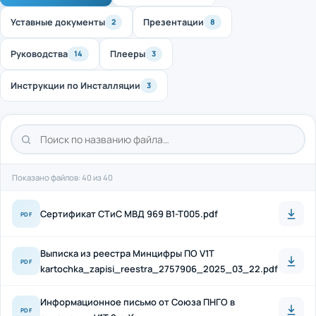
Уставные документы
Презентации
2
8
Руководства
Плееры
14
3
Инструкции по Инсталляции
3
Показано файлов: 40 из 40
Cертификат СТиС МВД 969 B1-T005.pdf
PDF
Выписка из реестра Минцифры ПО V1T
PDF
kartochka_zapisi_reestra_2757906_2025_03_22.pdf
Информационное письмо от Союза ПНГО в
PDF
отношении V1T 2.pdf