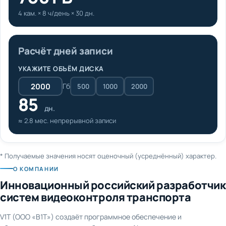
4 кам. × 8 ч/день × 30 дн.
Расчёт дней записи
УКАЖИТЕ ОБЪЁМ ДИСКА
Гб
500
1000
2000
85
дн.
≈ 2.8 мес. непрерывной записи
* Получаемые значения носят оценочный (усреднённый) характер.
О КОМПАНИИ
Инновационный российский разработчик
систем видеоконтроля транспорта
V1T (ООО «В1Т») создаёт программное обеспечение и
оборудование для видеонаблюдения и AI-аналитики на