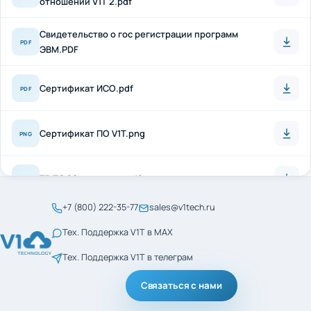
Свидетельство о гос регистрации программ
PDF
ЭВМ.PDF
Сертификат ИСО.pdf
PDF
Сертификат ПО V1T.png
PNG
ТР ТС 20 + антисон.pdf
PDF
+7 (800) 222-35-77
sales@v1tech.ru
Сертификат_ГОСТ_Р_56404-2021.pdf
PDF
Тех. Поддержка V1T в MAX
Тех. Поддержка V1T в телеграм
Сертификат_ГОСТ_Р_ИСО_9001-2015.pdf
PDF
Связаться с нами
менеджмент кач ИСО
PDF