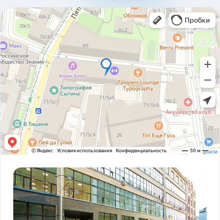
310ad8bfc93ab2136c4806366e161517.pdf
Карточка предприятия ООО В1Т v5.2.pdf
PDF
Устав ООО В1Т 21.11.2023 v2.tif
TIF
! ЗАКОНОДАТЕЛЬСТВО ФЗ-16 и оснащение
PDF
транспорта.pdf
ADAS DSM Описание.pdf
PDF
ADAS DSM общая презентация.pdf
PDF
AI РЕШЕНИЯ и КЕЙСЫ РЕАЛИЗАЦИИ V1T.pdf
PDF