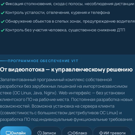
Жалобы невозможно подтвердить или опровергнуть
Контроль усталости, отвлечения, курения и телефона
Водитель может скрывать нарушения
Обнаружение объектов в слепых зонах, предупреждение водителя
Контроль без участия человека, существенное снижение ДТП
ПРОГРАММНОЕ ОБЕСПЕЧЕНИЕ V1T
От видеопотока — к управленческому решению
Запатентованный программный комплекс собственной
разработки без зарубежных лицензий на импортонезависимом
стеке (ОС Linux, Java, Nginx). Web-интерфейс — без установки
клиентского ПО на рабочие места. Постоянная разработка новых
возможностей. Возможна установка на сервера клиента
(совместимость с большинством дистрибутивов ОС Linux) и
разработка ПО под индивидуальные функциональные требования.
Онлайн
Записи
Облако
ИИ тревоги