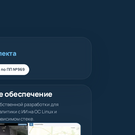
лекта
 по ПП №969
е обеспечение
бственной разработки для
литики с ИИ на ОС Linux и
висимом стеке.