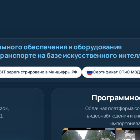
ммного обеспечения и оборудования
транспорте на базе искусственного интел
В1Т зарегистрировано в Минцифры РФ
Сертификат СТиС МВД
Программно
зок,
Облачная платформа со
Д,
видеонаблюдения и ана
импортонеза