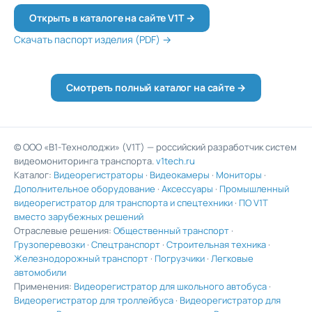
Открыть в каталоге на сайте V1T →
Скачать паспорт изделия (PDF) →
Смотреть полный каталог на сайте →
© ООО «В1-Технолоджи» (V1T) — российский разработчик систем
видеомониторинга транспорта.
v1tech.ru
Каталог:
Видеорегистраторы
·
Видеокамеры
·
Мониторы
·
Дополнительное оборудование
·
Аксессуары
·
Промышленный
видеорегистратор для транспорта и спецтехники
·
ПО V1T
вместо зарубежных решений
Отраслевые решения:
Общественный транспорт
·
Грузоперевозки
·
Спецтранспорт
·
Строительная техника
·
Железнодорожный транспорт
·
Погрузчики
·
Легковые
автомобили
Применения:
Видеорегистратор для школьного автобуса
·
Видеорегистратор для троллейбуса
·
Видеорегистратор для