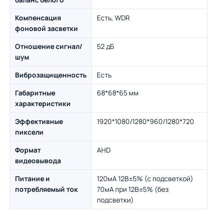
Компенсация
Есть, WDR
фоновой засветки
Отношение сигнал/
52 дБ
шум
Виброзащищенность
Есть
Габаритные
68*68*65 мм
характеристики
Эффективные
1920*1080/1280*960/1280*720
пиксели
Формат
AHD
видеовывода
Питание и
120мА 12В±5% (с подсветкой)
потребляемый ток
70мА при 12В±5% (без
подсветки)