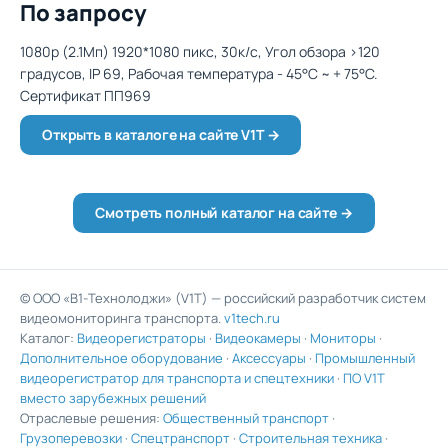
По запросу
1080p (2.1Мп) 1920*1080 пикс, 30к/с, Угол обзора >120
градусов, IP 69, Рабочая температура - 45°C ~ + 75°C.
Сертификат ПП969
Открыть в каталоге на сайте V1T →
Смотреть полный каталог на сайте →
© ООО «В1-Технолоджи» (V1T) — российский разработчик систем
видеомониторинга транспорта.
v1tech.ru
Каталог:
Видеорегистраторы
·
Видеокамеры
·
Мониторы
·
Дополнительное оборудование
·
Аксессуары
·
Промышленный
видеорегистратор для транспорта и спецтехники
·
ПО V1T
вместо зарубежных решений
Отраслевые решения:
Общественный транспорт
·
Грузоперевозки
·
Спецтранспорт
·
Строительная техника
·