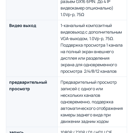
разъем GX16 6PIN. До 4 IP
видеокамер опционально)
1.0Vp-p, 75Ω
Видео выход
1-канальный композитный
видеовыход с дополнительным
VGA-выходом, 1.0Vp-p, 75Ω.
Поддержка просмотра 1 канала
на полный экран внешнего
дисплея или разделения
экрана для одновременного
просмотра 2/4/8/12 каналов
предварительный
Предварительный просмотр
просмотр
записей с одного или
нескольких каналов
одновременно, поддержка
автоматического отображения
камеры заднего вида при
движении задним ходом
запись
1080P / 720P / D1 / HD1 / CIF,