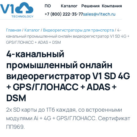
ПО
Каталог
Решения
Компания
+7 (800) 222-35-77
sales@v1tech.ru
Главная
/
Каталог
/
Видеорегистраторы для транспорта
/ 4-
канальный промышленный онлайн видеорегистратор V1 SD 4G +
GPS/ГЛОНАСС + ADAS + DSM
4-канальный
промышленный онлайн
видеорегистратор V1 SD 4G
+ GPS/ГЛОНАСС + ADAS +
DSM
2х SD карты до 1Тб каждая, со встроенными
модулями Ai + 4G + GPS/ГЛОНАСС. Сертификат
ПП969.