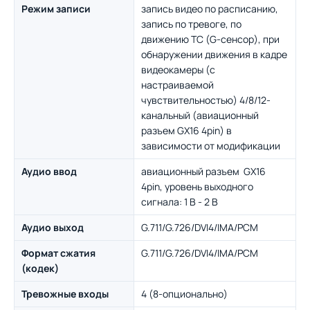
Режим записи
запись видео по расписанию,
запись по тревоге, по
движению ТС (G-сенсор), при
обнаружении движения в кадре
видеокамеры (с
настраиваемой
чувствительностью) 4/8/12-
канальный (авиационный
разъем GX16 4pin) в
зависимости от модификации
Аудио ввод
авиационный разъем GX16
4pin, уровень выходного
сигнала: 1 В - 2 В
Аудио выход
G.711/G.726/DVI4/IMA/PCM
Формат сжатия
G.711/G.726/DVI4/IMA/PCM
(кодек)
Тревожные входы
4 (8-опционально)