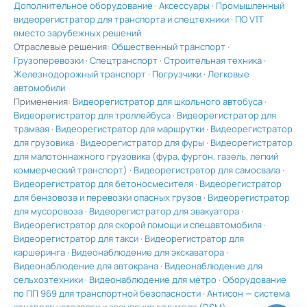
Дополнительное оборудование
·
Аксессуары
·
Промышленный
видеорегистратор для транспорта и спецтехники
·
ПО V1T
вместо зарубежных решений
Отраслевые решения:
Общественный транспорт
·
Грузоперевозки
·
Спецтранспорт
·
Строительная техника
·
Железнодорожный транспорт
·
Погрузчики
·
Легковые
автомобили
Применения:
Видеорегистратор для школьного автобуса
·
Видеорегистратор для троллейбуса
·
Видеорегистратор для
трамвая
·
Видеорегистратор для маршрутки
·
Видеорегистратор
для грузовика
·
Видеорегистратор для фуры
·
Видеорегистратор
для малотоннажного грузовика (фура, фургон, газель, легкий
коммерческий транспорт)
·
Видеорегистратор для самосвала
·
Видеорегистратор для бетоносмесителя
·
Видеорегистратор
для бензовоза и перевозки опасных грузов
·
Видеорегистратор
для мусоровоза
·
Видеорегистратор для эвакуатора
·
Видеорегистратор для скорой помощи и спецавтомобиля
·
Видеорегистратор для такси
·
Видеорегистратор для
каршеринга
·
Видеонаблюдение для экскаватора
·
Видеонаблюдение для автокрана
·
Видеонаблюдение для
сельхозтехники
·
Видеонаблюдение для метро
·
Оборудование
по ПП 969 для транспортной безопасности
·
Антисон — система
контроля усталости и засыпания водителя (DSM)