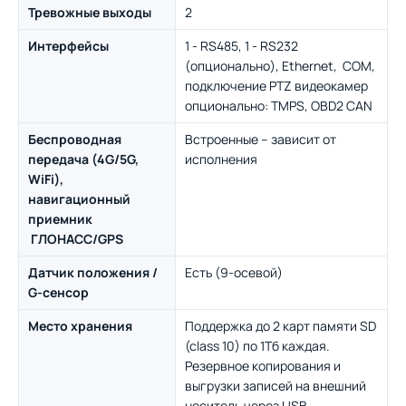
Тревожные выходы
2
Интерфейсы
1 - RS485, 1 - RS232
(опционально), Ethernet, COM,
подключение PTZ видеокамер
опционально: TMPS, OBD2 CAN
Беспроводная
Встроенные – зависит от
передача (4G/5G,
исполнения
WiFi),
навигационный
приемник
ГЛОНАСС/GPS
Датчик положения /
Есть (9-осевой)
G-сенсор
Место хранения
Поддержка до 2 карт памяти SD
(class 10) по 1Тб каждая.
Резервное копирования и
выгрузки записей на внешний
носитель через USB.