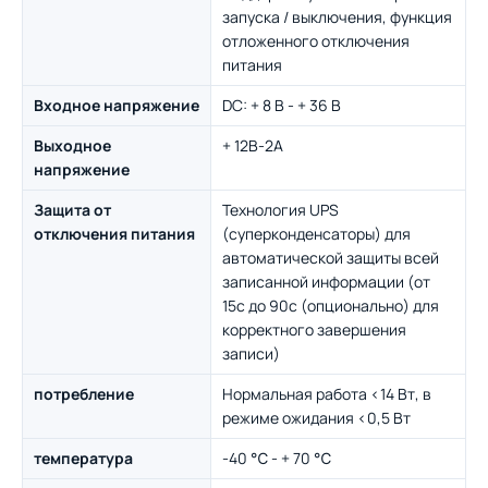
запуска / выключения, функция
отложенного отключения
питания
Входное напряжение
DC: + 8 В - + 36 В
Выходное
+ 12В-2A
напряжение
Защита от
Технология UPS
отключения питания
(суперконденсаторы) для
автоматической защиты всей
записанной информации (от
15с до 90с (опционально) для
корректного завершения
записи)
потребление
Нормальная работа <14 Вт, в
режиме ожидания <0,5 Вт
температура
-40 ℃ - + 70 ℃