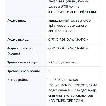
канальный (авиационный
разъем GX16 4pin) в
зависимости от модификации
Аудио ввод
авиационный разъем GX16
4pin, уровень выходного
сигнала: 1 В - 2 В
Аудио выход
G.711/G.726/DVI4/IMA/PCM
Формат сжатия
G.711/G.726/DVI4/IMA/PCM
(кодек)
Тревожные входы
4 (8-опционально)
Тревожные выходы
2
Интерфейсы
1 - RS232, 1 - RS485
(опционально), Ethernet, COM,
подключение PTZ видеокамер
опционально: автоподогрев
HDD, TMPS, OBD2 CAN