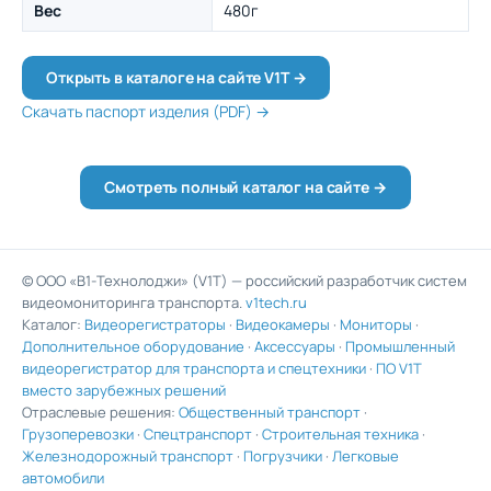
Вес
480г
Открыть в каталоге на сайте V1T →
Скачать паспорт изделия (PDF) →
Смотреть полный каталог на сайте →
© ООО «В1-Технолоджи» (V1T) — российский разработчик систем
видеомониторинга транспорта.
v1tech.ru
Каталог:
Видеорегистраторы
·
Видеокамеры
·
Мониторы
·
Дополнительное оборудование
·
Аксессуары
·
Промышленный
видеорегистратор для транспорта и спецтехники
·
ПО V1T
вместо зарубежных решений
Отраслевые решения:
Общественный транспорт
·
Грузоперевозки
·
Спецтранспорт
·
Строительная техника
·
Железнодорожный транспорт
·
Погрузчики
·
Легковые
автомобили