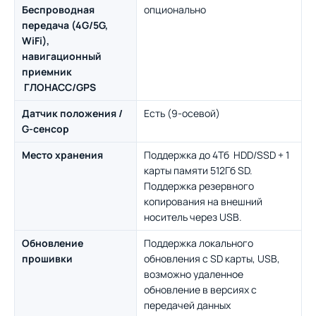
Беспроводная
опционально
передача (4G/5G,
WiFi),
навигационный
приемник
ГЛОНАСС/GPS
Датчик положения /
Есть (9-осевой)
G-сенсор
Место хранения
Поддержка до 4Тб HDD/SSD + 1
карты памяти 512Гб SD.
Поддержка резервного
копирования на внешний
носитель через USB.
Обновление
Поддержка локального
прошивки
обновления с SD карты, USB,
возможно удаленное
обновление в версиях с
передачей данных