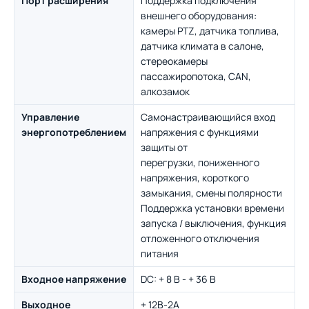
Порт расширения
Поддержка подключения
внешнего оборудования:
камеры PTZ, датчика топлива,
датчика климата в салоне,
стереокамеры
пассажиропотока, CAN,
алкозамок
Управление
Самонастраивающийся вход
энергопотреблением
напряжения с функциями
защиты от
перегрузки, пониженного
напряжения, короткого
замыкания, смены полярности
Поддержка установки времени
запуска / выключения, функция
отложенного отключения
питания
Входное напряжение
DC: + 8 В - + 36 В
Выходное
+ 12В-2A