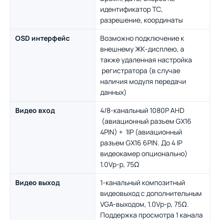
идентификатор ТС,
разрешение, координаты
OSD интерфейс
Возможно подключение к
внешнему ЖК-дисплею, а
также удаленная настройка
регистратора (в случае
наличия модуля передачи
данных)
Видео вход
4/8-канальный 1080P AHD
(авиационный разъем GX16
4PIN) + 1IP (авиационный
разъем GX16 6PIN. До 4 IP
видеокамер опционально)
1.0Vp-p, 75Ω
Видео выход
1-канальный композитный
видеовыход с дополнительным
VGA-выходом, 1.0Vp-p, 75Ω.
Поддержка просмотра 1 канала