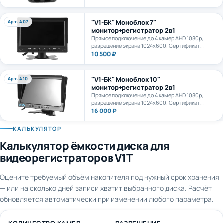
камеру. AI+LTE + GPS + WiFi. Карта формата
microSD до 1Тб.
"V1-БК" Моноблок 7"
Арт. 407
монитор+регистратор 2в1
Прямое подключение до 4 камер AHD 1080p,
разрешение экрана 1024х600. Сертификат
ПП969.
10 500 ₽
"V1-БК" Моноблок 10"
Арт. 410
монитор+регистратор 2в1
Прямое подключение до 4 камер AHD 1080p,
разрешение экрана 1024х600. Сертификат
ПП969.
16 000 ₽
КАЛЬКУЛЯТОР
Калькулятор ёмкости диска для
видеорегистраторов V1T
Оцените требуемый объём накопителя под нужный срок хранения
— или на сколько дней записи хватит выбранного диска. Расчёт
обновляется автоматически при изменении любого параметра.
КОЛИЧЕСТВО КАМЕР
РАЗРЕШЕНИЕ