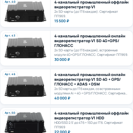
видеорегистратор V1
2х SD-карты (до 1Тб каждая). Сертификат
ПП969.
15 500 ₽
4-канальный промышленный онлайн
Арт. 43
видеорегистратор V1 SD 4G+GPS/
ГЛОНАСС
2х SD-карты (до 1Тб каждая), встроенные
модули 4G+GPS/ГЛОНАСС. Сертификат ПП969.
30 000 ₽
4-канальный промышленный онлайн
Арт. 46
видеорегистратор V1 SD 4G + GPS/
ГЛОНАСС + ADAS + DSM
2х SD карты до 1Тб каждая, со встроенными
модулями Ai + 4G + GPS/ГЛОНАСС. Сертификат
ПП969.
40 000 ₽
4-канальный промышленный оффлайн
Арт. 50
видеорегистратор V1 HDD
HDD/SSD 2.5' до 4Тб + 1SD до 1Тб. Сертификат
ПП969
22 000 ₽