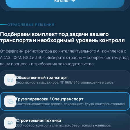
Каталог
ОТРАСЛЕВЫЕ РЕШЕНИЯ
Подбираем комплект под задачи вашего
транспорта и необходимый уровень контроля
От оффлайн-регистратора до интеллектуального AI-комплекса с
ADAS, DSM, BSD и 360°. Выберите отрасль — соберём систему под
ваши процессы и требования законодательства.
Общественный транспорт
Безопасность пассажиров, ПП 969/1640, оповещение и связь.
Грузоперевозки / Спецтранспорт
Контроль водителя и дороги, сохранность груза, контроль топлива.
Строительная техника
360°-обзор, контроль слепых зон, безопасность манёвров.