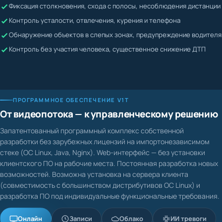
Жалобы невозможно подтвердить или опровергнуть
Контроль усталости, отвлечения, курения и телефона
Водитель может скрывать нарушения
Обнаружение объектов в слепых зонах, предупреждение водителя
Контроль без участия человека, существенное снижение ДТП
ПРОГРАММНОЕ ОБЕСПЕЧЕНИЕ V1T
От видеопотока — к управленческому решению
Запатентованный программный комплекс собственной
разработки без зарубежных лицензий на импортонезависимом
стеке (ОС Linux, Java, Nginx). Web-интерфейс — без установки
клиентского ПО на рабочие места. Постоянная разработка новых
возможностей. Возможна установка на сервера клиента
(совместимость с большинством дистрибутивов ОС Linux) и
разработка ПО под индивидуальные функциональные требования.
Онлайн
Записи
Облако
ИИ тревоги