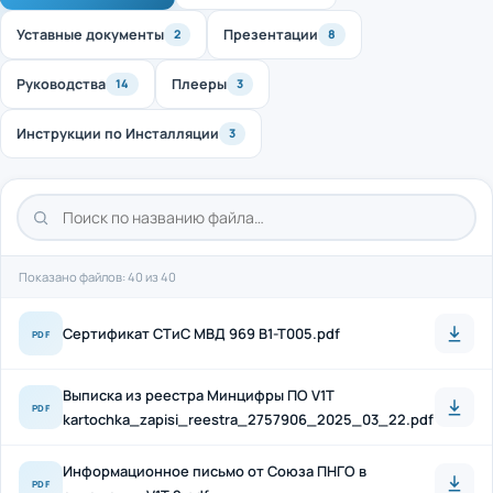
Уставные документы
Презентации
2
8
Руководства
Плееры
14
3
Инструкции по Инсталляции
3
Показано файлов: 40 из 40
Cертификат СТиС МВД 969 B1-T005.pdf
PDF
Выписка из реестра Минцифры ПО V1T
PDF
kartochka_zapisi_reestra_2757906_2025_03_22.pdf
Информационное письмо от Союза ПНГО в
PDF
отношении V1T 2.pdf