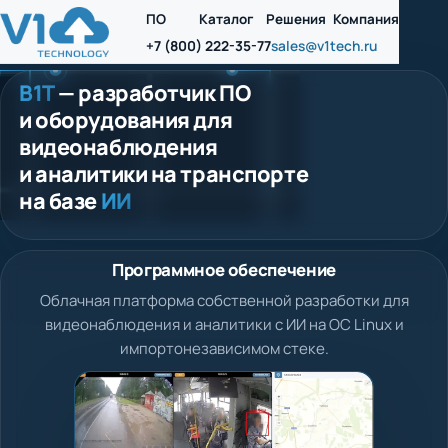
ПО
Каталог
Решения
Компания
+7 (800) 222-35-77
sales@v1tech.ru
В1Т
— разработчик ПО
и оборудования для
видеонаблюдения
и аналитики на транспорте
на базе
ИИ
Программное обеспечение
Облачная платформа собственной разработки для
видеонаблюдения и аналитики с ИИ на ОС Linux и
импортонезависимом стеке.