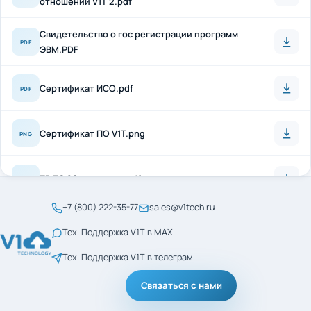
Свидетельство о гос регистрации программ
PDF
ЭВМ.PDF
Сертификат ИСО.pdf
PDF
Сертификат ПО V1T.png
PNG
ТР ТС 20 + антисон.pdf
PDF
+7 (800) 222-35-77
sales@v1tech.ru
Сертификат_ГОСТ_Р_56404-2021.pdf
PDF
Тех. Поддержка V1T в MAX
Тех. Поддержка V1T в телеграм
Сертификат_ГОСТ_Р_ИСО_9001-2015.pdf
PDF
Связаться с нами
менеджмент кач ИСО
PDF