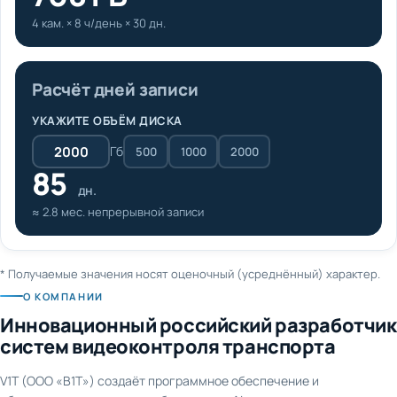
4 кам. × 8 ч/день × 30 дн.
Расчёт дней записи
УКАЖИТЕ ОБЪЁМ ДИСКА
Гб
500
1000
2000
85
дн.
≈ 2.8 мес. непрерывной записи
* Получаемые значения носят оценочный (усреднённый) характер.
О КОМПАНИИ
Инновационный российский разработчик
систем видеоконтроля транспорта
V1T (ООО «В1Т») создаёт программное обеспечение и
оборудование для видеонаблюдения и AI-аналитики на