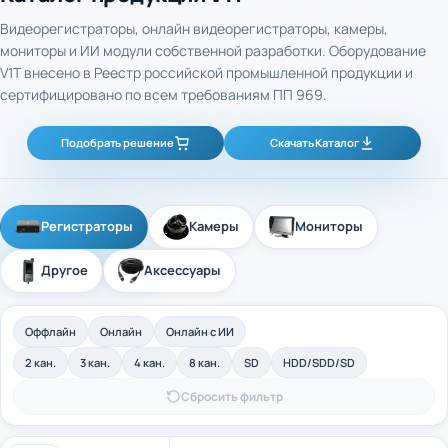
Видеорегистраторы, онлайн видеорегистраторы, камеры,
мониторы и ИИ модули собственной разработки. Оборудование
V1T внесено в Реестр российской промышленной продукции и
сертифицировано по всем требованиям ПП 969.
Подобрать решение
Скачать Каталог
Регистраторы
Камеры
Мониторы
Другое
Аксессуары
Оффлайн
Онлайн
Онлайн с ИИ
2 кан.
3 кан.
4 кан.
8 кан.
SD
HDD/SDD/SD
Сбросить фильтр
4-канальный промышленный оффлайн
Арт. 40