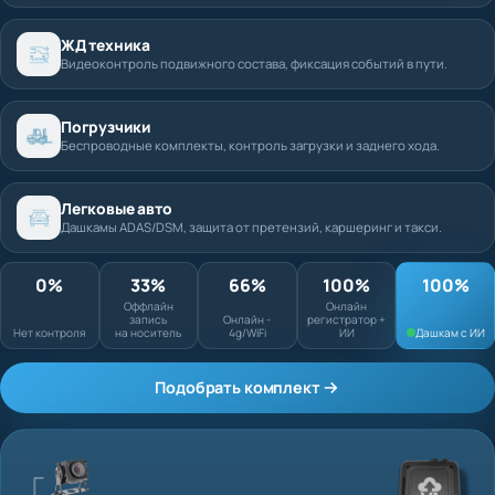
ЖД техника
Видеоконтроль подвижного состава, фиксация событий в пути.
Погрузчики
Беспроводные комплекты, контроль загрузки и заднего хода.
Легковые авто
Дашкамы ADAS/DSM, защита от претензий, каршеринг и такси.
0%
33%
66%
100%
Оффлайн запись
Онлайн
Нет контроля
на носитель
Онлайн - 4g/WiFi
регистратор + ИИ
Подобрать комплект