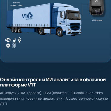
Онлайн контроль и ИИ аналитика в облачной
платформе V1T
AI-модули ADAS (дорога), DSM (водитель). Онлайн-аналитика
поведения и мгновенные уведомления. Существенное снижение
ДТП.
Нет доказательной базы при ДТП и спорных ситуациях
Фиксация столкновения, схода с полосы, несоблюдения дистанции