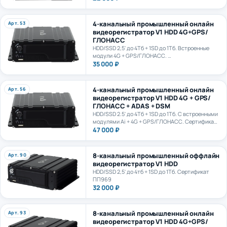
4-канальный промышленный онлайн
Арт. 53
видеорегистратор V1 HDD 4G+GPS/
ГЛОНАСС
HDD/SSD 2,5' до 4Тб + 1SD до 1Тб. Встроенные
модули 4G + GPS/ГЛОНАСС.
Сертификат ПП969
35 000 ₽
4-канальный промышленный онлайн
Арт. 56
видеорегистратор V1 HDD 4G + GPS/
ГЛОНАСС + ADAS + DSM
HDD/SSD 2.5' до 4Тб + 1SD до 1Тб. С встроенными
модулями Ai + 4G + GPS/ГЛОНАСС. Сертификат
ПП969. Сертификат ИИ ГОСТ Р 70885-2023
47 000 ₽
8-канальный промышленный оффлайн
Арт. 90
видеорегистратор V1 HDD
HDD/SSD 2,5' до 4тб + 1SD до 1Тб. Сертификат
ПП969
32 000 ₽
8-канальный промышленный онлайн
Арт. 93
видеорегистратор V1 HDD 4G+GPS/
ГЛОНАСС