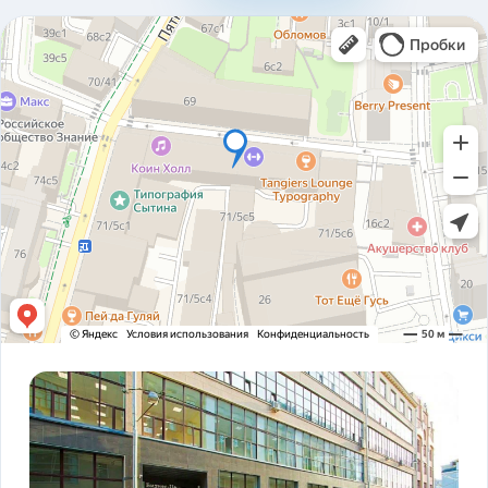
310ad8bfc93ab2136c4806366e161517.pdf
Карточка предприятия ООО В1Т v5.2.pdf
PDF
Устав ООО В1Т 21.11.2023 v2.tif
TIF
! ЗАКОНОДАТЕЛЬСТВО ФЗ-16 и оснащение
PDF
транспорта.pdf
ADAS DSM Описание.pdf
PDF
ADAS DSM общая презентация.pdf
PDF
AI РЕШЕНИЯ и КЕЙСЫ РЕАЛИЗАЦИИ V1T.pdf
PDF