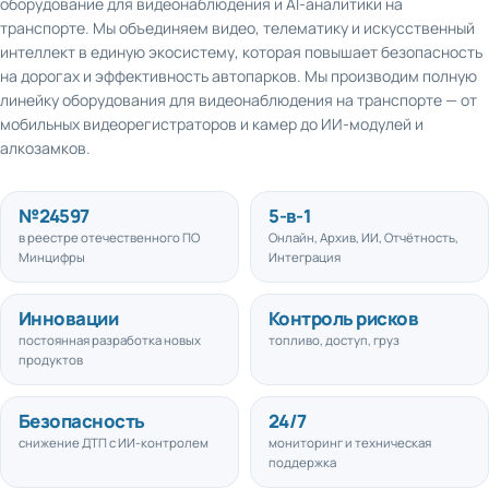
транспорте. Мы объединяем видео, телематику и искусственный
интеллект в единую экосистему, которая повышает безопасность
на дорогах и эффективность автопарков. Мы производим полную
линейку оборудования для видеонаблюдения на транспорте — от
мобильных видеорегистраторов и камер до ИИ-модулей и
алкозамков.
№
24597
5
-в-1
в реестре отечественного ПО
Онлайн, Архив, ИИ, Отчётность,
Минцифры
Интеграция
Инновации
Контроль рисков
постоянная разработка новых
топливо, доступ, груз
продуктов
Безопасность
24/7
снижение ДТП с ИИ-контролем
мониторинг и техническая
поддержка